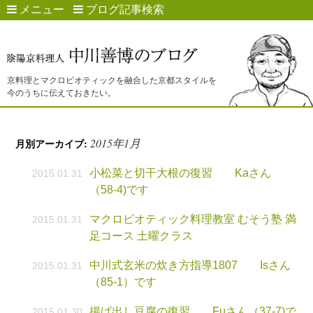
メニュー
ブログ記事検索
京料理とマクロビオティックを融合した京都スタイルを
今のうちに伝えておきたい。
2015年1月
月別アーカイブ:
小松菜と切干大根の復習 Kaさん
2015.01.31
（58-4)です
マクロビオティック料理教室 むそう塾 満
2015.01.31
足コース 土曜クラス
中川式玄米の炊き方指導1807 Isさん
2015.01.31
（85-1）です
揚げ出し豆腐の復習 Fuさん（37-7)で
2015.01.30