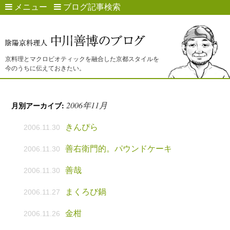
メニュー
ブログ記事検索
京料理とマクロビオティックを融合した京都スタイルを
今のうちに伝えておきたい。
2006年11月
月別アーカイブ:
きんぴら
2006.11.30
善右衛門的。パウンドケーキ
2006.11.30
善哉
2006.11.30
まくろび鍋
2006.11.27
金柑
2006.11.26