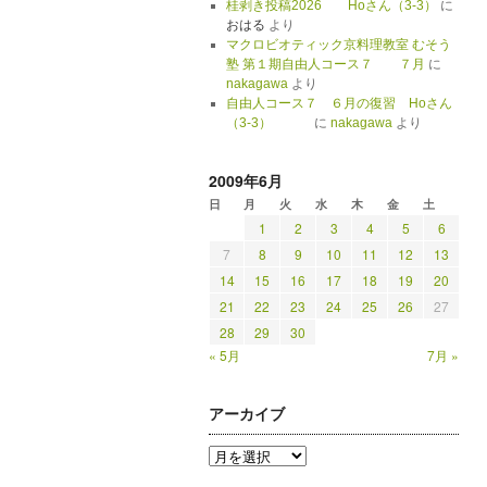
桂剥き投稿2026 Hoさん（3-3）
に
おはる
より
マクロビオティック京料理教室 むそう
塾 第１期自由人コース７ ７月
に
nakagawa
より
自由人コース７ ６月の復習 Hoさん
（3-3）
に
nakagawa
より
2009年6月
日
月
火
水
木
金
土
1
2
3
4
5
6
7
8
9
10
11
12
13
14
15
16
17
18
19
20
21
22
23
24
25
26
27
28
29
30
« 5月
7月 »
アーカイブ
ア
ー