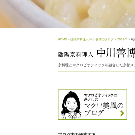
HOME
>
陰陽京料理人 中川善博のブログ
>
2009年
>
6
京料理とマクロビオティックを融合した京都ス
ブログ内を検索する