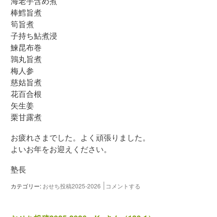
海老芋含め煮
棒鱈旨煮
筍旨煮
子持ち鮎煮浸
鰊昆布巻
鶉丸旨煮
梅人参
慈姑旨煮
花百合根
矢生姜
栗甘露煮
お疲れさまでした。よく頑張りました。
よいお年をお迎えください。
塾長
カテゴリー:
おせち投稿2025-2026
コメントする