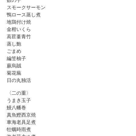
数の子
スモークサーモン
鴨ロース蒸し煮
地鶏付け焼
金柑いくら
萵苣薹青竹
蒸し鮑
ごまめ
編笠柚子
蕨烏賊
菊花蕪
日の丸独活
〈二の重〉
うまき玉子
鰻八幡巻
真魚鰹西京焼
車海老具足煮
牡蠣時雨煮