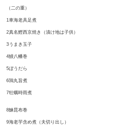
（二の重）
1車海老具足煮
2真名鰹西京焼き（漬け地は子供）
3うまき玉子
4鰻八幡巻
5ぼうだら
6鶉丸旨煮
7牡蠣時雨煮
8鰊昆布巻
9海老芋含め煮（夫切り出し）