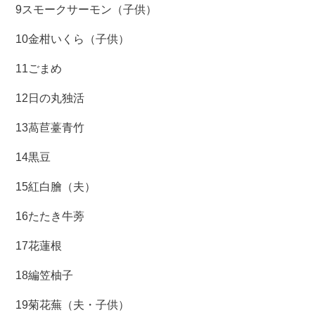
9スモークサーモン（子供）
10金柑いくら（子供）
11ごまめ
12日の丸独活
13萵苣薹青竹
14黒豆
15紅白膾（夫）
16たたき牛蒡
17花蓮根
18編笠柚子
19菊花蕪（夫・子供）