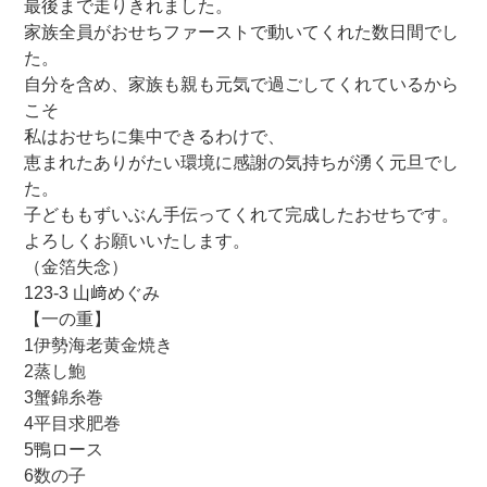
最後まで走りきれました。
家族全員がおせちファーストで動いてくれた数日間でし
た。
自分を含め、家族も親も元気で過ごしてくれているから
こそ
私はおせちに集中できるわけで、
恵まれたありがたい環境に感謝の気持ちが湧く元旦でし
た。
子どももずいぶん手伝ってくれて完成したおせちです。
よろしくお願いいたします。
（金箔失念）
123-3 山﨑めぐみ
【一の重】
1伊勢海老黄金焼き
2蒸し鮑
3蟹錦糸巻
4平目求肥巻
5鴨ロース
6数の子