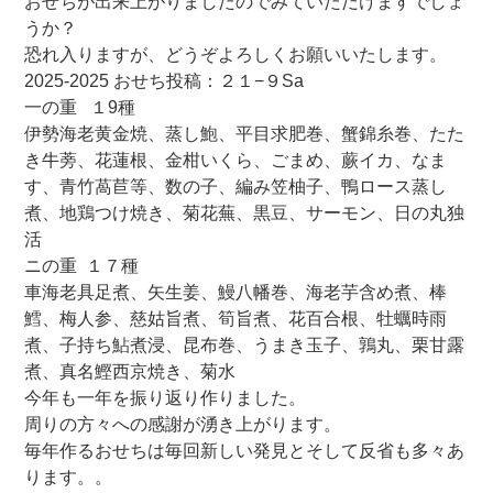
おせちが出来上がりましたのでみていただけますでしょ
うか？
恐れ入りますが、どうぞよろしくお願いいたします。
2025-2025 おせち投稿：２１−９Sa
一の重 １9種
伊勢海老黄金焼、蒸し鮑、平目求肥巻、蟹錦糸巻、たた
き牛蒡、花蓮根、金柑いくら、ごまめ、蕨イカ、なま
す、青竹萵苣等、数の子、編み笠柚子、鴨ロース蒸し
煮、地鶏つけ焼き、菊花蕪、黒豆、サーモン、日の丸独
活
ニの重 １７種
車海老具足煮、矢生姜、鰻八幡巻、海老芋含め煮、棒
鱈、梅人参、慈姑旨煮、筍旨煮、花百合根、牡蠣時雨
煮、子持ち鮎煮浸、昆布巻、うまき玉子、鶉丸、栗甘露
煮、真名鰹西京焼き、菊水
今年も一年を振り返り作りました。
周りの方々への感謝が湧き上がります。
毎年作るおせちは毎回新しい発見とそして反省も多々あ
ります。。