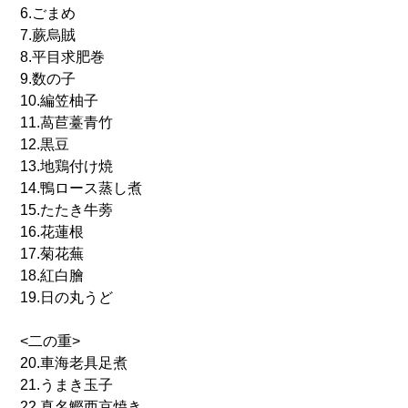
6.ごまめ
7.蕨烏賊
8.平目求肥巻
9.数の子
10.編笠柚子
11.萵苣薹青竹
12.黒豆
13.地鶏付け焼
14.鴨ロース蒸し煮
15.たたき牛蒡
16.花蓮根
17.菊花蕪
18.紅白膾
19.日の丸うど
<二の重>
20.車海老具足煮
21.うまき玉子
22.真名鰹西京焼き