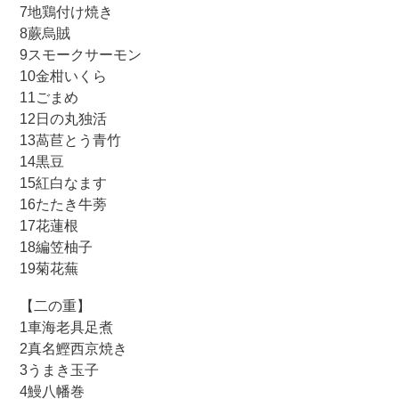
7地鶏付け焼き
8蕨烏賊
9スモークサーモン
10金柑いくら
11ごまめ
12日の丸独活
13萵苣とう青竹
14黒豆
15紅白なます
16たたき牛蒡
17花蓮根
18編笠柚子
19菊花蕪
【二の重】
1車海老具足煮
2真名鰹西京焼き
3うまき玉子
4鰻八幡巻