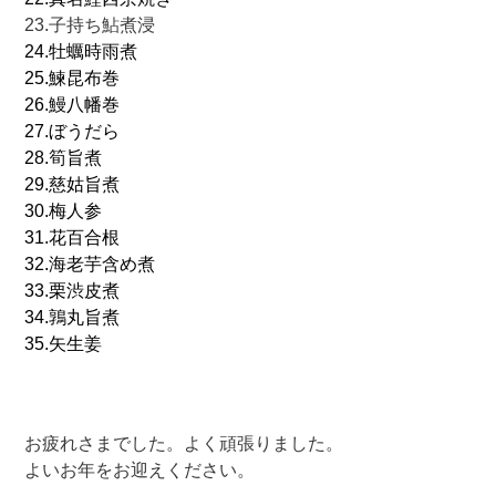
23.子持ち鮎煮浸
24.牡蠣時雨煮
25.鰊昆布巻
26.鰻八幡巻
27.ぼうだら
28.筍旨煮
29.慈姑旨煮
30.梅人参
31.花百合根
32.海老芋含め煮
33.栗渋皮煮
34.鶉丸旨煮
35.矢生姜
お疲れさまでした。よく頑張りました。
よいお年をお迎えください。