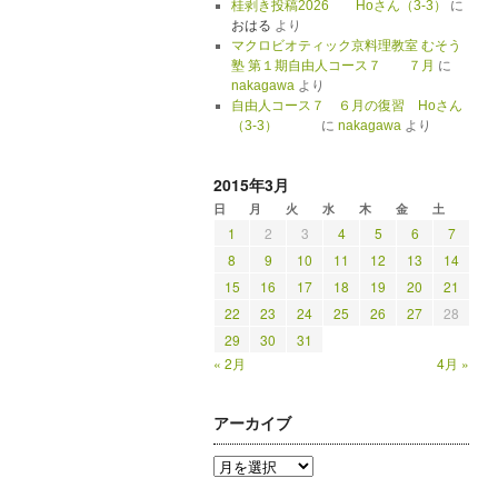
桂剥き投稿2026 Hoさん（3-3）
に
おはる
より
マクロビオティック京料理教室 むそう
塾 第１期自由人コース７ ７月
に
nakagawa
より
自由人コース７ ６月の復習 Hoさん
（3-3）
に
nakagawa
より
2015年3月
日
月
火
水
木
金
土
1
2
3
4
5
6
7
8
9
10
11
12
13
14
15
16
17
18
19
20
21
22
23
24
25
26
27
28
29
30
31
« 2月
4月 »
アーカイブ
ア
ー