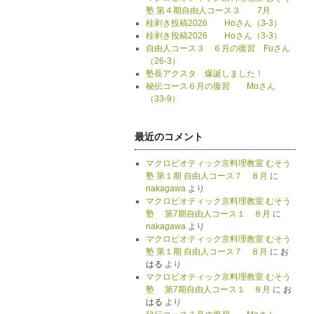
塾 第４期自由人コース３ 7月
桂剥き投稿2026 Hoさん（3-3）
桂剥き投稿2026 Hoさん（3-3）
自由人コース３ ６月の復習 Fuさん
（26-3）
塾長アクスタ 爆誕しました！
秘伝コース６月の復習 Moさん
（33-9）
最近のコメント
マクロビオティック京料理教室 むそう
塾 第１期 自由人コース７ ８月
に
nakagawa
より
マクロビオティック京料理教室 むそう
塾 第7期自由人コース１ ８月
に
nakagawa
より
マクロビオティック京料理教室 むそう
塾 第１期 自由人コース７ ８月
に
お
はる
より
マクロビオティック京料理教室 むそう
塾 第7期自由人コース１ ８月
に
お
はる
より