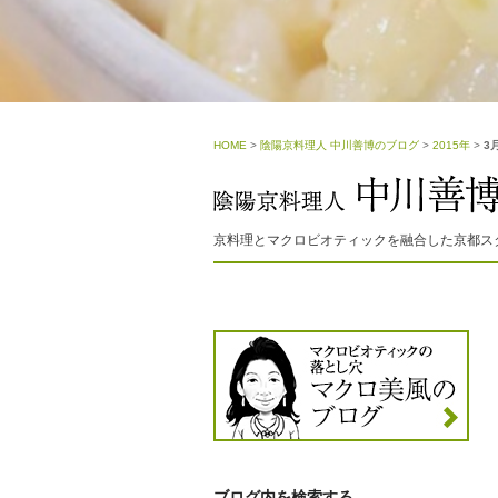
HOME
>
陰陽京料理人 中川善博のブログ
>
2015年
>
3
京料理とマクロビオティックを融合した京都ス
ブログ内を検索する