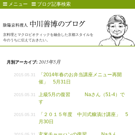
メニュー
ブログ記事検索
京料理とマクロビオティックを融合した京都スタイルを
今のうちに伝えておきたい。
2015年5月
月別アーカイブ:
「2014年春のお弁当講座メニュー再開
2015.05.31
催」 5月31日
上級5月の復習 Naさん（51-4）で
2015.05.31
す
「２０１５年度 中川式糠漬け講座」 5
2015.05.31
月30日
玄米チャーハンの復習 Naさん
2015.05.31