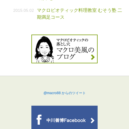
マクロビオティック料理教室 むそう塾 二
2015.05.02
期満足コース
@macro88 からのツイート