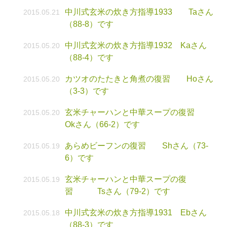
中川式玄米の炊き方指導1933 Taさん
2015.05.21
（88-8）です
中川式玄米の炊き方指導1932 Kaさん
2015.05.20
（88-4）です
カツオのたたきと角煮の復習 Hoさん
2015.05.20
（3-3）です
玄米チャーハンと中華スープの復習
2015.05.20
Okさん（66-2）です
あらめビーフンの復習 Shさん（73-
2015.05.19
6）です
玄米チャーハンと中華スープの復
2015.05.19
習 Tsさん（79-2）です
中川式玄米の炊き方指導1931 Ebさん
2015.05.18
（88-3）です