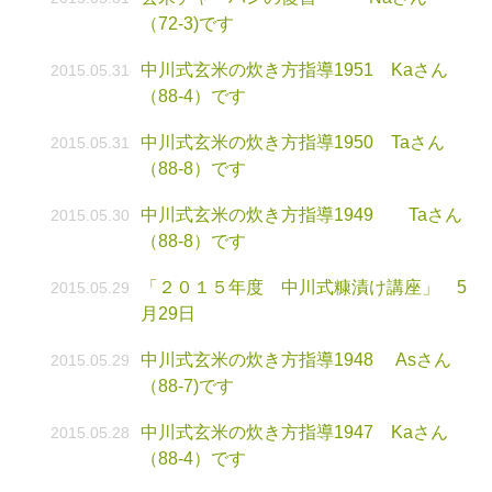
（72-3)です
中川式玄米の炊き方指導1951 Kaさん
2015.05.31
（88-4）です
中川式玄米の炊き方指導1950 Taさん
2015.05.31
（88-8）です
中川式玄米の炊き方指導1949 Taさん
2015.05.30
（88-8）です
「２０１５年度 中川式糠漬け講座」 5
2015.05.29
月29日
中川式玄米の炊き方指導1948 Asさん
2015.05.29
（88-7)です
中川式玄米の炊き方指導1947 Kaさん
2015.05.28
（88-4）です