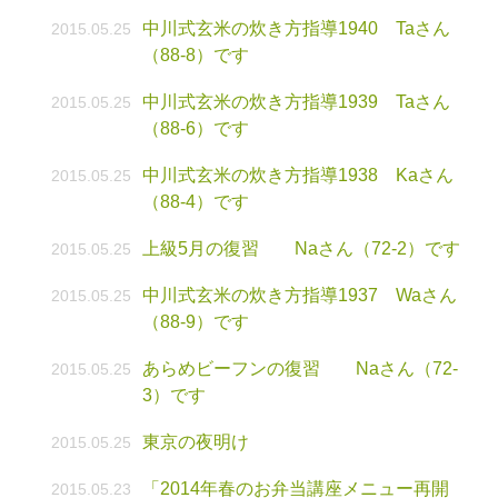
中川式玄米の炊き方指導1940 Taさん
2015.05.25
（88-8）です
中川式玄米の炊き方指導1939 Taさん
2015.05.25
（88-6）です
中川式玄米の炊き方指導1938 Kaさん
2015.05.25
（88-4）です
上級5月の復習 Naさん（72-2）です
2015.05.25
中川式玄米の炊き方指導1937 Waさん
2015.05.25
（88-9）です
あらめビーフンの復習 Naさん（72-
2015.05.25
3）です
東京の夜明け
2015.05.25
「2014年春のお弁当講座メニュー再開
2015.05.23