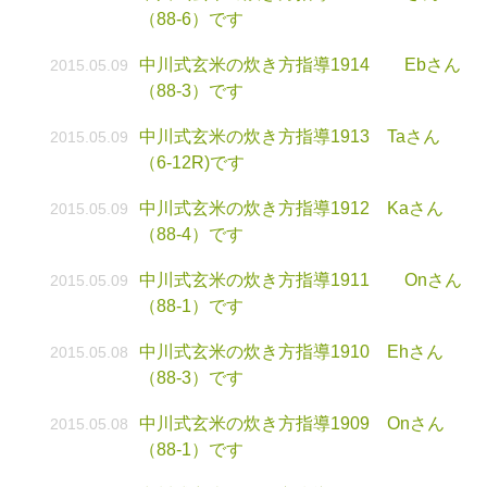
（88-6）です
中川式玄米の炊き方指導1914 Ebさん
2015.05.09
（88-3）です
中川式玄米の炊き方指導1913 Taさん
2015.05.09
（6-12R)です
中川式玄米の炊き方指導1912 Kaさん
2015.05.09
（88-4）です
中川式玄米の炊き方指導1911 Onさん
2015.05.09
（88-1）です
中川式玄米の炊き方指導1910 Ehさん
2015.05.08
（88-3）です
中川式玄米の炊き方指導1909 Onさん
2015.05.08
（88-1）です