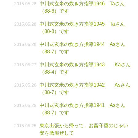
中川式玄米の炊き方指導1946 Taさん
2015.05.28
（88-6）です
中川式玄米の炊き方指導1945 Taさん
2015.05.28
（88-8）です
中川式玄米の炊き方指導1944 Asさん
2015.05.28
（88-7）です
中川式玄米の炊き方指導1943 Kaさん
2015.05.27
（88-4）です
中川式玄米の炊き方指導1942 Asさん
2015.05.26
（88-7）です
中川式玄米の炊き方指導1941 Asさん
2015.05.25
（88-7）です
東京出張から帰って、お留守番のじゃい
2015.05.25
安を激混ぜして