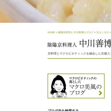
HOME
>
陰陽京料理人 中川善博のブログ
>
京まくろび
京料理とマクロビオティックを融合した京都ス
ブログ内を検索する