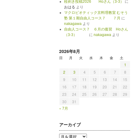
桂剥き投稿2026 Hoさん（3-3）
に
おはる
より
マクロビオティック京料理教室 むそう
塾 第１期自由人コース７ ７月
に
nakagawa
より
自由人コース７ ６月の復習 Hoさん
（3-3）
に
nakagawa
より
2026年8月
日
月
火
水
木
金
土
1
2
3
4
5
6
7
8
9
10
11
12
13
14
15
16
17
18
19
20
21
22
23
24
25
26
27
28
29
30
31
« 7月
アーカイブ
ア