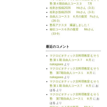
塾 第４期自由人コース３ 7月
桂剥き投稿2026 Hoさん（3-3）
桂剥き投稿2026 Hoさん（3-3）
自由人コース３ ６月の復習 Fuさん
（26-3）
塾長アクスタ 爆誕しました！
秘伝コース６月の復習 Moさん
（33-9）
最近のコメント
マクロビオティック京料理教室 むそう
塾 第１期 自由人コース７ ８月
に
nakagawa
より
マクロビオティック京料理教室 むそう
塾 第7期自由人コース１ ８月
に
nakagawa
より
マクロビオティック京料理教室 むそう
塾 第１期 自由人コース７ ８月
に
お
はる
より
マクロビオティック京料理教室 むそう
塾 第7期自由人コース１ ８月
に
お
はる
より