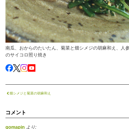
南瓜、おからのたいたん、菊菜と畑シメジの胡麻和え、人
のサイコロ照り焼き
畑シメジと菊菜の胡麻和え
コメント
gomapin
より: