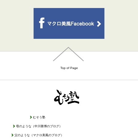
Top of Page
むそう塾
母のような（中川善博のブログ）
父のような（マクロ美風のブログ）