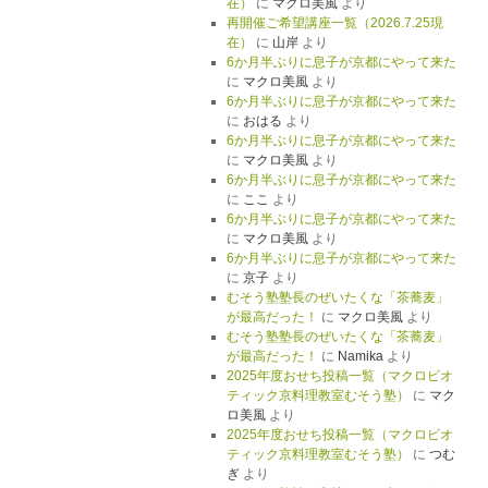
在）
に
マクロ美風
より
再開催ご希望講座一覧（2026.7.25現
在）
に
山岸
より
6か月半ぶりに息子が京都にやって来た
に
マクロ美風
より
6か月半ぶりに息子が京都にやって来た
に
おはる
より
6か月半ぶりに息子が京都にやって来た
に
マクロ美風
より
6か月半ぶりに息子が京都にやって来た
に
ここ
より
6か月半ぶりに息子が京都にやって来た
に
マクロ美風
より
6か月半ぶりに息子が京都にやって来た
に
京子
より
むそう塾塾長のぜいたくな「茶蕎麦」
が最高だった！
に
マクロ美風
より
むそう塾塾長のぜいたくな「茶蕎麦」
が最高だった！
に
Namika
より
2025年度おせち投稿一覧（マクロビオ
ティック京料理教室むそう塾）
に
マク
ロ美風
より
2025年度おせち投稿一覧（マクロビオ
ティック京料理教室むそう塾）
に
つむ
ぎ
より