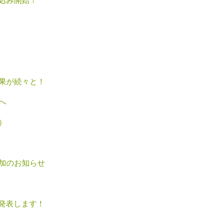
込み開始！
果が続々と！
へ
）
加のお知らせ
発表します！