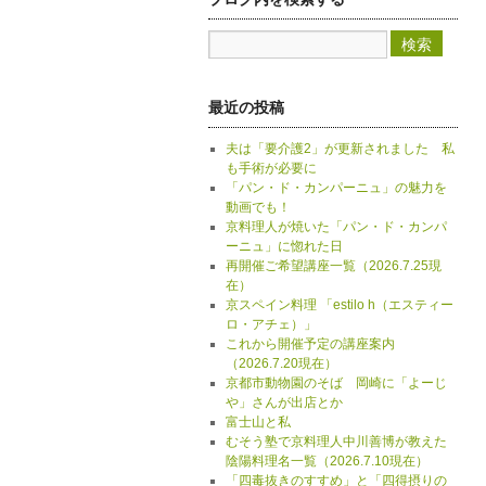
最近の投稿
夫は「要介護2」が更新されました 私
も手術が必要に
「パン・ド・カンパーニュ」の魅力を
動画でも！
京料理人が焼いた「パン・ド・カンパ
ーニュ」に惚れた日
再開催ご希望講座一覧（2026.7.25現
在）
京スペイン料理 「estilo h（エスティー
ロ・アチェ）」
これから開催予定の講座案内
（2026.7.20現在）
京都市動物園のそば 岡崎に「よーじ
や」さんが出店とか
富士山と私
むそう塾で京料理人中川善博が教えた
陰陽料理名一覧（2026.7.10現在）
「四毒抜きのすすめ」と「四得摂りの