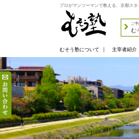
プロがマンツーマンで教える、京都スタ
ご予
む
むそう塾について
主宰者紹介