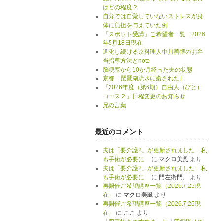
はどの程度？
自分では自覚していないストレスが身
体に負担を与えていた例
「スポット受講」ご希望者一覧 2026
年5月18日現在
進化し続ける京料理人中川善博のお弁
当指導方法とnote
脳梗塞から10か月経った夫の状態
京都 琵琶湖疏水に癒された日
「2026年度（第6期）自由人（びと）
コース２」日程変更のお知らせ
兄の言葉
最近のコメント
夫は「要介護2」が更新されました 私
も手術が必要に
に
マクロ美風
より
夫は「要介護2」が更新されました 私
も手術が必要に
に
門左衛門。
より
再開催ご希望講座一覧（2026.7.25現
在）
に
マクロ美風
より
再開催ご希望講座一覧（2026.7.25現
在）
に
ここ
より