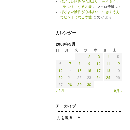
ほどよい陰性が心地よい 生きるうえ
でヒントになる才能
に
マクロ美風
より
ほどよい陰性が心地よい 生きるうえ
でヒントになる才能
に
めぐ
より
カレンダー
2009年9月
日
月
火
水
木
金
土
1
2
3
4
5
6
7
8
9
10
11
12
13
14
15
16
17
18
19
20
21
22
23
24
25
26
27
28
29
30
« 8月
10月 »
アーカイブ
ア
ー
カ