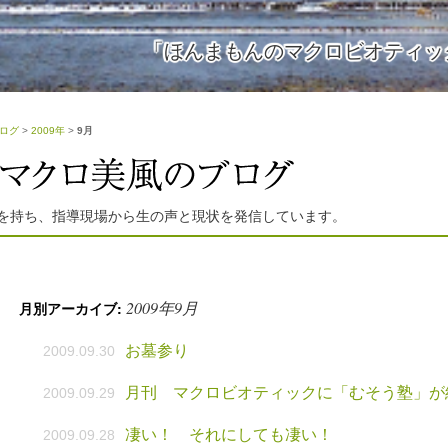
「ほんまもんのマクロビオティッ
ログ
>
2009年
>
9月
を持ち、指導現場から生の声と現状を発信しています。
2009年9月
月別アーカイブ:
お墓参り
2009.09.30
月刊 マクロビオティックに「むそう塾」が
2009.09.29
凄い！ それにしても凄い！
2009.09.28