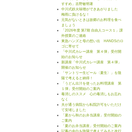
すすめ」吉野敏明著
中川式鉄火味噌ができあがりました
梅雨に負けるな！
元気がないときは故郷のお料理を食べ
ましょう
「2026年度 第7期 自由人コース１」課
外授業のご連絡
東急ハンズと母の想い出 HANDSのロ
ゴに寄せて
「中川式カレー講座 第４弾」受付開
始のお知らせ
新講座「中川式カレー講座 第４弾」
開催のお知らせ
「サントリー生ビール〈夏生〉」を陰
陽で考えると納得！
「うどん出汁を使ったお料理講座 第
１弾」受付開始のご案内
毒消しのススメ 心の毒消しもお忘れ
なく
夫が通う病院から転院許可をいただけ
て安堵しました
「夏から秋のお弁当講座」受付開始の
ご案内
「夏のお弁当講座」受付開始のご案内
記事の余白を陰陽で考えてみると改行