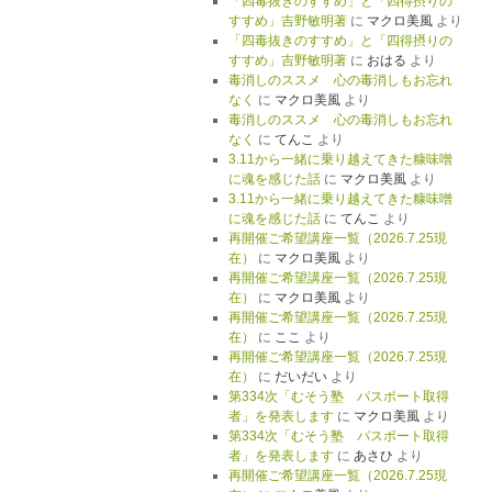
「四毒抜きのすすめ」と「四得摂りの
すすめ」吉野敏明著
に
マクロ美風
より
「四毒抜きのすすめ」と「四得摂りの
すすめ」吉野敏明著
に
おはる
より
毒消しのススメ 心の毒消しもお忘れ
なく
に
マクロ美風
より
毒消しのススメ 心の毒消しもお忘れ
なく
に
てんこ
より
3.11から一緒に乗り越えてきた糠味噌
に魂を感じた話
に
マクロ美風
より
3.11から一緒に乗り越えてきた糠味噌
に魂を感じた話
に
てんこ
より
再開催ご希望講座一覧（2026.7.25現
在）
に
マクロ美風
より
再開催ご希望講座一覧（2026.7.25現
在）
に
マクロ美風
より
再開催ご希望講座一覧（2026.7.25現
在）
に
ここ
より
再開催ご希望講座一覧（2026.7.25現
在）
に
だいだい
より
第334次「むそう塾 パスポート取得
者」を発表します
に
マクロ美風
より
第334次「むそう塾 パスポート取得
者」を発表します
に
あさひ
より
再開催ご希望講座一覧（2026.7.25現