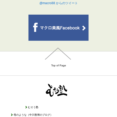
@macro88 からのツイート
Top of Page
むそう塾
母のような（中川善博のブログ）