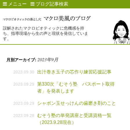
メニュー
ブログ記事検索
誤解されたマクロビオティックに危機感を持
ち、指導現場から生の声と現状を発信していま
す。
2023年9月
月別アーカイブ:
出汁巻き玉子の芯作り練習応援記事
2023.09.30
第330次「むそう塾 パスポート取得
2023.09.29
者」を発表します
シャボン玉せっけんの歯磨き剤のこと
2023.09.29
むそう塾の単発講座と受講資格一覧
2023.09.28
（2023.9.28現在）