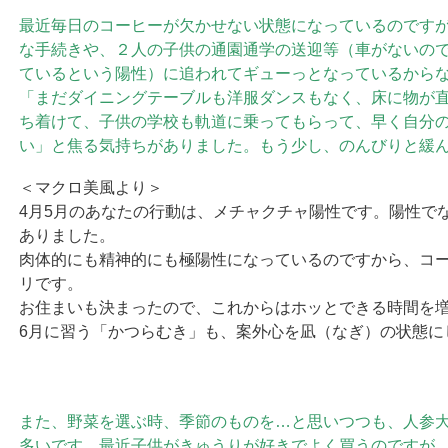
最近毎日のコーヒーが欠かせない状態になっているのです
な手続きや、２人の子供の通園通学の送迎等（車がないの
ているという陽性）に追われてギューっとなっているから
「まだダイニングテーブルも洋服ダンスもなく、床に物が
ち着けて、子供の学校も軌道に乗ってもらって、早く自分
い」と焦る気持ちがありました。もう少し、のんびりと緩
＜マクロ美風より＞
4月5月のあなたの行動は、メチャクチャ陽性です。陽性で
ありました。
肉体的にも精神的にも極陽性になっているのですから、コ
リです。
お住まいも決まったので、これからはホッとできる時間を
6月に習う「かつらむき」も、案外心を凪（なぎ）の状態に
また、野菜を選ぶ時、季節のものを…と思いつつも、人参
多いです。最近子供がきゅうりが好きでよく買うのですが