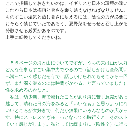
ここで指摘しておきたいのは、イギリスと日本の環境の違
これから日本は梅雨と暑さを乗り越えなければなりません
ものすごい湿気と蒸し暑さに耐えるには、陰性の力が必要
おそらく禁じていたであろう、夏野菜をせっせと召し上が
発散させる必要があるのです。
上手に転換してくださいね。
５６ページの海と山についてですが、うちの夫は山が大好
どんな仕事もすごい集中力でやるので（話しかけも全然聞
へ潜っていく感じだそうで、話しかけられてもそこから一
ず、また深く潜るのには時間がかかる、と言っていました
性を求めるのかなと。
私は、幼少期、海で溺れたことがあり海に苦手意識があっ
越して、晴れた日の海をみると「いいなぁ」と思うように
いいところが大好きで、何だか無限にいろんなものが広が
す。特にストレスでぎゅーっとなってる時行くと、そのス
ていく感じがします。私としては緩まりに（陰性？）に行