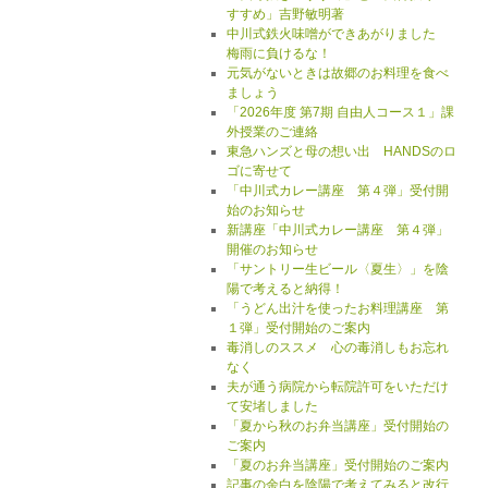
すすめ」吉野敏明著
中川式鉄火味噌ができあがりました
梅雨に負けるな！
元気がないときは故郷のお料理を食べ
ましょう
「2026年度 第7期 自由人コース１」課
外授業のご連絡
東急ハンズと母の想い出 HANDSのロ
ゴに寄せて
「中川式カレー講座 第４弾」受付開
始のお知らせ
新講座「中川式カレー講座 第４弾」
開催のお知らせ
「サントリー生ビール〈夏生〉」を陰
陽で考えると納得！
「うどん出汁を使ったお料理講座 第
１弾」受付開始のご案内
毒消しのススメ 心の毒消しもお忘れ
なく
夫が通う病院から転院許可をいただけ
て安堵しました
「夏から秋のお弁当講座」受付開始の
ご案内
「夏のお弁当講座」受付開始のご案内
記事の余白を陰陽で考えてみると改行