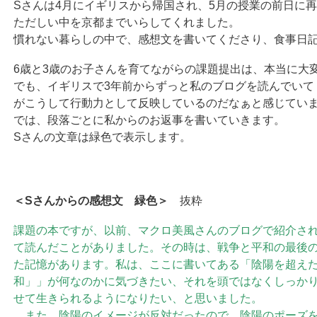
Sさんは4月にイギリスから帰国され、5月の授業の前日に
ただしい中を京都までいらしてくれました。
慣れない暮らしの中で、感想文を書いてくださり、食事日
6歳と3歳のお子さんを育てながらの課題提出は、本当に大
でも、イギリスで3年前からずっと私のブログを読んでいて
がこうして行動力として反映しているのだなぁと感じてい
では、段落ごとに私からのお返事を書いていきます。
Sさんの文章は緑色で表示します。
＜Sさんからの感想文 緑色＞
抜粋
課題の本ですが、以前、マクロ美風さんのブログで紹介さ
て読んだことがありました。その時は、戦争と平和の最後
た記憶があります。私は、ここに書いてある「陰陽を超え
和」」が何なのかに気づきたい、それを頭ではなくしっか
せて生きられるようになりたい、と思いました。
また、陰陽のイメージが反対だったので、陰陽のポーズを