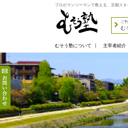
プロがマンツーマンで教える、京都スタ
ご予
む
むそう塾について
主宰者紹介