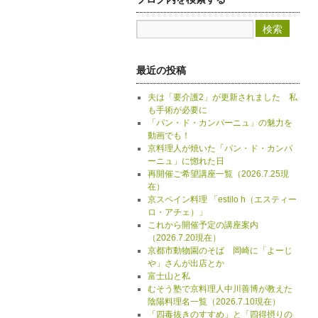
最近の投稿
夫は「要介護2」が更新されました 私
も手術が必要に
「パン・ド・カンパーニュ」の魅力を
動画でも！
京料理人が焼いた「パン・ド・カンパ
ーニュ」に惚れた日
再開催ご希望講座一覧（2026.7.25現
在）
京スペイン料理 「estilo h（エスティー
ロ・アチェ）」
これから開催予定の講座案内
（2026.7.20現在）
京都市動物園のそば 岡崎に「よーじ
や」さんが出店とか
富士山と私
むそう塾で京料理人中川善博が教えた
陰陽料理名一覧（2026.7.10現在）
「四毒抜きのすすめ」と「四得摂りの