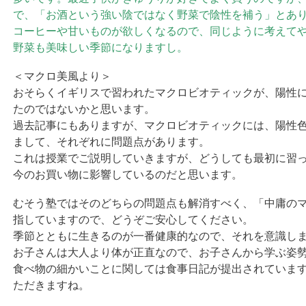
で、「お酒という強い陰ではなく野菜で陰性を補う」とあ
コーヒーや甘いものが欲しくなるので、同じように考えて
野菜も美味しい季節になりますし。
＜マクロ美風より＞
おそらくイギリスで習われたマクロビオティックが、陽性
たのではないかと思います。
過去記事にもありますが、マクロビオティックには、陽性
まして、それぞれに問題点があります。
これは授業でご説明していきますが、どうしても最初に習
今のお買い物に影響しているのだと思います。
むそう塾ではそのどちらの問題点も解消すべく、「中庸の
指していますので、どうぞご安心してください。
季節とともに生きるのが一番健康的なので、それを意識し
お子さんは大人より体が正直なので、お子さんから学ぶ姿
食べ物の細かいことに関しては食事日記が提出されていま
ただきますね。