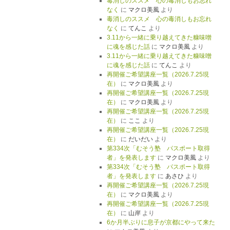
毒消しのススメ 心の毒消しもお忘れ
なく
に
マクロ美風
より
毒消しのススメ 心の毒消しもお忘れ
なく
に
てんこ
より
3.11から一緒に乗り越えてきた糠味噌
に魂を感じた話
に
マクロ美風
より
3.11から一緒に乗り越えてきた糠味噌
に魂を感じた話
に
てんこ
より
再開催ご希望講座一覧（2026.7.25現
在）
に
マクロ美風
より
再開催ご希望講座一覧（2026.7.25現
在）
に
マクロ美風
より
再開催ご希望講座一覧（2026.7.25現
在）
に
ここ
より
再開催ご希望講座一覧（2026.7.25現
在）
に
だいだい
より
第334次「むそう塾 パスポート取得
者」を発表します
に
マクロ美風
より
第334次「むそう塾 パスポート取得
者」を発表します
に
あさひ
より
再開催ご希望講座一覧（2026.7.25現
在）
に
マクロ美風
より
再開催ご希望講座一覧（2026.7.25現
在）
に
山岸
より
6か月半ぶりに息子が京都にやって来た