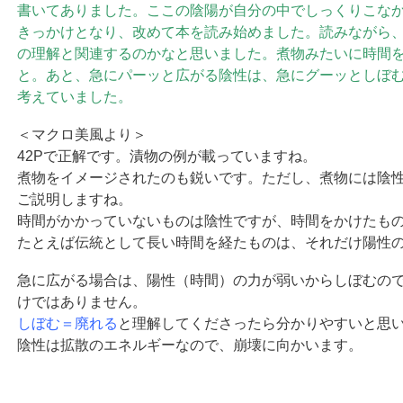
書いてありました。ここの陰陽が自分の中でしっくりこな
きっかけとなり、改めて本を読み始めました。読みながら
の理解と関連するのかなと思いました。煮物みたいに時間
と。あと、急にパーッと広がる陰性は、急にグーッとしぼ
考えていました。
＜マクロ美風より＞
42Pで正解です。漬物の例が載っていますね。
煮物をイメージされたのも鋭いです。ただし、煮物には陰
ご説明しますね。
時間がかかっていないものは陰性ですが、時間をかけたも
たとえば伝統として長い時間を経たものは、それだけ陽性
急に広がる場合は、陽性（時間）の力が弱いからしぼむの
けではありません。
しぼむ＝廃れる
と理解してくださったら分かりやすいと思
陰性は拡散のエネルギーなので、崩壊に向かいます。