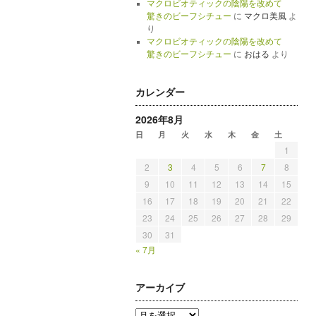
マクロビオティックの陰陽を改めて
驚きのビーフシチュー
に
マクロ美風
よ
り
マクロビオティックの陰陽を改めて
驚きのビーフシチュー
に
おはる
より
カレンダー
2026年8月
日
月
火
水
木
金
土
1
2
3
4
5
6
7
8
9
10
11
12
13
14
15
16
17
18
19
20
21
22
23
24
25
26
27
28
29
30
31
« 7月
アーカイブ
ア