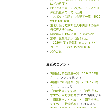
はどの程度？
自分では自覚していないストレスが身
体に負担を与えていた例
「スポット受講」ご希望者一覧 2026
年5月18日現在
進化し続ける京料理人中川善博のお弁
当指導方法とnote
脳梗塞から10か月経った夫の状態
京都 琵琶湖疏水に癒された日
「2026年度（第6期）自由人（びと）
コース２」日程変更のお知らせ
兄の言葉
最近のコメント
再開催ご希望講座一覧（2026.7.25現
在）
に
マクロ美風
より
再開催ご希望講座一覧（2026.7.25現
在）
に
ここ
より
「四毒抜きのすすめ」と「四得摂りの
すすめ」吉野敏明著
に
マクロ美風
より
「四毒抜きのすすめ」と「四得摂りの
すすめ」吉野敏明著
に
おはる
より