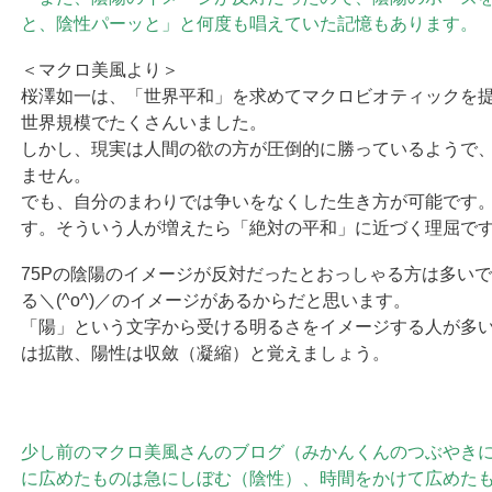
と、陰性パーッと」と何度も唱えていた記憶もあります。
＜マクロ美風より＞
桜澤如一は、「世界平和」を求めてマクロビオティックを
世界規模でたくさんいました。
しかし、現実は人間の欲の方が圧倒的に勝っているようで
ません。
でも、自分のまわりでは争いをなくした生き方が可能です
す。そういう人が増えたら「絶対の平和」に近づく理屈で
75Pの陰陽のイメージが反対だったとおっしゃる方は多い
る＼(^o^)／のイメージがあるからだと思います。
「陽」という文字から受ける明るさをイメージする人が多
は拡散、陽性は収斂（凝縮）と覚えましょう。
少し前のマクロ美風さんのブログ（みかんくんのつぶやき
に広めたものは急にしぼむ（陰性）、時間をかけて広めた