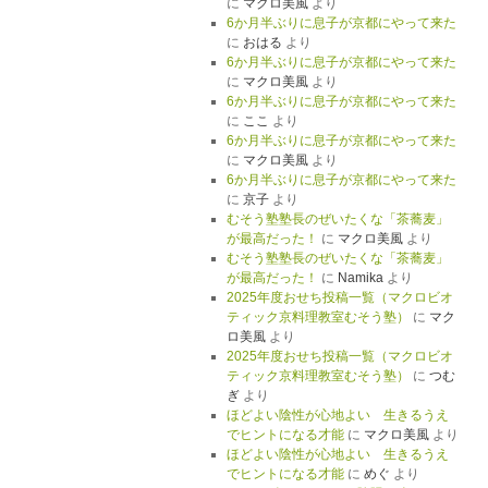
に
マクロ美風
より
6か月半ぶりに息子が京都にやって来た
に
おはる
より
6か月半ぶりに息子が京都にやって来た
に
マクロ美風
より
6か月半ぶりに息子が京都にやって来た
に
ここ
より
6か月半ぶりに息子が京都にやって来た
に
マクロ美風
より
6か月半ぶりに息子が京都にやって来た
に
京子
より
むそう塾塾長のぜいたくな「茶蕎麦」
が最高だった！
に
マクロ美風
より
むそう塾塾長のぜいたくな「茶蕎麦」
が最高だった！
に
Namika
より
2025年度おせち投稿一覧（マクロビオ
ティック京料理教室むそう塾）
に
マク
ロ美風
より
2025年度おせち投稿一覧（マクロビオ
ティック京料理教室むそう塾）
に
つむ
ぎ
より
ほどよい陰性が心地よい 生きるうえ
でヒントになる才能
に
マクロ美風
より
ほどよい陰性が心地よい 生きるうえ
でヒントになる才能
に
めぐ
より