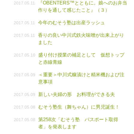
『OBENTERS™とともに。娘へのお弁当
2017.05.11
作りを通して感じたこと』（３）
今年のむそう塾は出産ラッシュ
2017.05.11
香りの良い中川式鉄火味噌が出来上がり
2017.05.11
ました
盛り付け授業の補足として 仮想トップ
2017.05.10
と赤線青線
＜重要＞中川式糠漬けと精米機および注
2017.05.09
意事項
新しい夫婦の形 お料理ができる夫
2017.05.09
むそう塾生（舞ちゃん）に男児誕生！
2017.05.08
第258次「むそう塾 パスポート取得
2017.05.08
者」を発表します