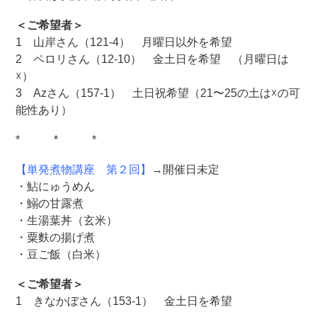
＜ご希望者＞
1 山岸さん（121-4） 月曜日以外を希望
2 ペロリさん（12-10） 金土日を希望 （月曜日は
☓）
3 Azさん（157-1） 土日祝希望（21〜25の土は☓の可
能性あり）
* * *
【単発煮物講座 第２回】
→開催日未定
・鮎にゅうめん
・鰯の甘露煮
・生湯葉丼（玄米）
・粟麩の揚げ煮
・豆ご飯（白米）
＜ご希望者＞
1 きなかぼさん（153-1） 金土日を希望