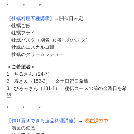
* * *
【牡蠣料理五種講座】
→開催日未定
・牡蠣ご飯
・牡蠣フライ
・牡蠣パスタ（別名 女殺しのパスタ）
・牡蠣のエスカルゴ風
・牡蠣のクリームシチュー
＜ご希望者＞
1 ちるさん（24-7）
2 寿さん（152-2） 金土日祝日希望
3 ひろみさん（131-1） 秘伝コースの前の金曜日を希
望
* * *
【作り置きできる逸品料理講座】
→
現在調整中
・湯葉の佃煮