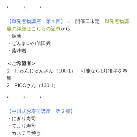
* * *
【単発煮物講座 第１回】
→ 開催日未定
単発煮物講
座の詳細はこちらの記事
から
・鯛蕪
・ぜんまいの信田煮
・蕗味噌
＜ご希望者＞
1 じゅんじゅんさん（100-1） 可能なら1月後半を希
望
2 PICOさん（130-1）
* * *
【中川式お寿司講座 第２弾】
・にぎり寿司
・てまり寿司
・カステラ焼き