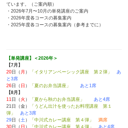
ています。（ご案内順）
・2026年7月〜10月の単発講座のご案内
・2026年度各コースの募集案内
・2025年度各コースの募集案内（参考までに）
【単発講座】
＜2026年＞
【7月】
20
日（
月
）
「イタリアンベーシック講座 第２弾」
あ
と3席
26
日（
日
）
「夏のお弁当講座」
あと1席
【8月】
11
日（
火
）
「夏から秋のお弁当講座」
あと4席
21日（金）
「うどん出汁を使ったお料理講座 第１
弾」
あと3席
29
日（
土
）
「中川式カレー講座 第４弾」
満席
30
日（
日
）
「中川式カレー講座 第４弾」
あと4席