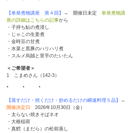
* * *
【単発煮物講座 第４回】
→ 開催日未定
単発煮物講
座の詳細はこちらの記事
から
・子持ち鮎の煮浸し
・じゃこの生姜煮
・金時豆の甘煮
・水菜と黒豚のハリハリ煮
・スルメ烏賊と里芋のたいたん
＜ご希望者＞
1 こまめさん（142-3）
* * *
【蒸すだけ・焼くだけ・炒めるだけの瞬速料理５品】
→
開催決定日
2026年10月30日（金）
・太らない焼きそばネオ
・大根稲荷
・真鱈（まだら）の松前蒸し