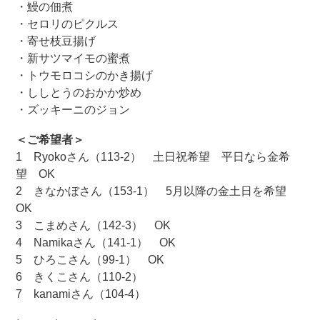
・鰻の佃煮
・セロリのピクルス
・寄せ枝豆揚げ
・新サツマイモの蜜煮
・トウモロコシのかき揚げ
・ししとうのおかか炒め
・ズッキーニのジョン
＜ご希望者＞
1 Ryokoさん（113-2） 土日祝希望 平日なら金希
望 OK
2 きなかぼさん（153-1） 5月以降の金土日を希望
OK
3 こまめさん（142-3） OK
4 Namikaさん（141-1） OK
5 ひろこさん（99-1） OK
6 きくこさん（110-2）
7 kanamiさん（104-4）