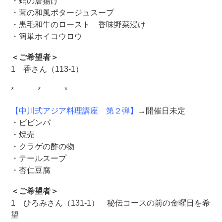
・蛸の唐揚げ
・茸の和風ポタージュスープ
・黒毛和牛のロースト 香味野菜浸け
・簡単ホイコウロウ
＜ご希望者＞
1 香さん（113-1）
* * *
【中川式アジア料理講座 第２弾】
→開催日未定
・ビビンパ
・焼売
・クラゲの酢の物
・テールスープ
・杏仁豆腐
＜ご希望者＞
1 ひろみさん（131-1） 秘伝コースの前の金曜日を希
望