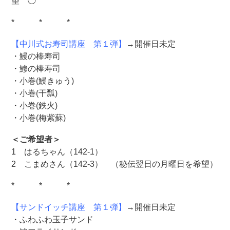
望 ◯
* * *
【中川式お寿司講座 第１弾】
→開催日未定
・鰻の棒寿司
・鯵の棒寿司
・小巻(鰻きゅう)
・小巻(干瓢)
・小巻(鉄火)
・小巻(梅紫蘇)
＜ご希望者＞
1 はるちゃん（142-1）
2 こまめさん（142-3） （秘伝翌日の月曜日を希望）
* * *
【サンドイッチ講座 第１弾】
→開催日未定
・ふわふわ玉子サンド