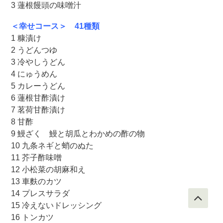
3 蓮根饅頭の味噌汁
＜幸せコース＞ 41種類
1 糠漬け
2 うどんつゆ
3 冷やしうどん
4 にゅうめん
5 カレーうどん
6 蓮根甘酢漬け
7 茗荷甘酢漬け
8 甘酢
9 鰻ざく 鰻と胡瓜とわかめの酢の物
10 九条ネギと蛸のぬた
11 芥子酢味噌
12 小松菜の胡麻和え
13 車麩のカツ
14 プレスサラダ
15 冷えないドレッシング
16 トンカツ