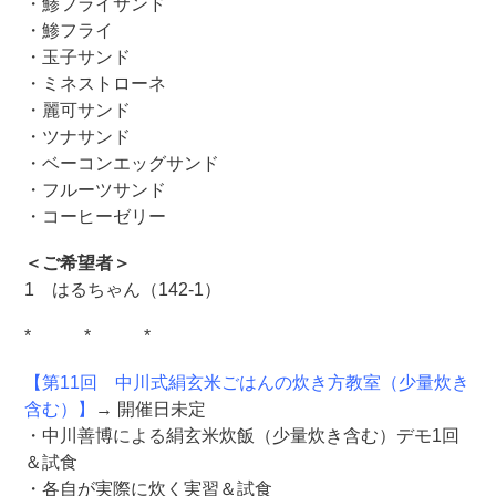
・鯵フライサンド
・鯵フライ
・玉子サンド
・ミネストローネ
・麗可サンド
・ツナサンド
・ベーコンエッグサンド
・フルーツサンド
・コーヒーゼリー
＜ご希望者＞
1 はるちゃん（142-1）
* * *
【第11回 中川式絹玄米ごはんの炊き方教室（少量炊き
含む）】
→ 開催日未定
・中川善博による絹玄米炊飯（少量炊き含む）デモ1回
＆試食
・各自が実際に炊く実習＆試食