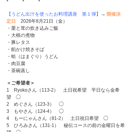
* * *
【うどん出汁を使ったお料理講座 第１弾】
→
開催決
定日
2026年8月21日（金）
・栗と茸の炊き込みご飯
・大根の煮物
・豚レタス
・餡かけ焼きそば
・蛤（はまぐり）うどん
・肉豆腐
・茶碗蒸し
＜ご希望者＞
1 Ryokoさん（113-2） 土日祝希望 平日なら金希
望 ◯
2 めぐさん（123-3） ◯
3 もやさん（124-4） ◯
4 もーにゃんさん（81-2） 土日祝日希望 ◯
5 ひろみさん（131-1） 秘伝コースの前の金曜日を希