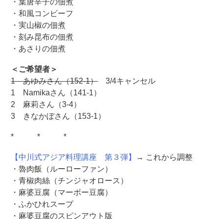
・葉唐辛子の佃煮
・和風コンビーフ
・実山椒の佃煮
・刻み昆布の佃煮
・あさりの佃煮
＜ご希望者＞
1 あゆみさん（152-1）
3/4キャンセル
1 Namikaさん（141-1）
2 麻莉さん（3-4）
3 きなかぼさん（153-1）
* * *
【中川式アジア料理講座 第３弾】
→ これから調整
・魯肉飯（ルーローファン）
・青椒肉絲（チンジャオロース）
・麻婆豆腐（マーボー豆腐）
・ふかひれスープ
・麻婆豆腐のスピンアウト版