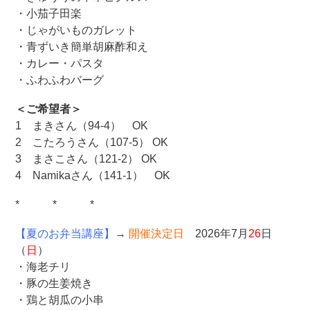
・小茄子田楽
・じゃがいものガレット
・青ずいき簡単胡麻酢和え
・カレー・パスタ
・ふわふわバーグ
＜ご希望者＞
1 まきさん（94-4） OK
2 こたろうさん（107-5） OK
3 まさこさん（121-2） OK
4 Namikaさん（141-1） OK
* * *
【夏のお弁当講座】
→
開催決定日
2026年7月
26
日
（
日
）
・海老チリ
・豚の生姜焼き
・鶏と胡瓜の小串