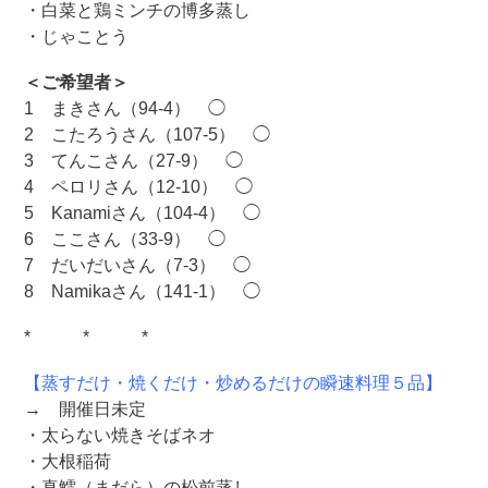
・白菜と鶏ミンチの博多蒸し
・じゃことう
＜ご希望者＞
1 まきさん（94-4） ◯
2 こたろうさん（107-5） ◯
3 てんこさん（27-9） ◯
4 ペロリさん（12-10） ◯
5 Kanamiさん（104-4） ◯
6 ここさん（33-9） ◯
7 だいだいさん（7-3） ◯
8 Namikaさん（141-1） ◯
* * *
【蒸すだけ・焼くだけ・炒めるだけの瞬速料理５品】
→ 開催日未定
・太らない焼きそばネオ
・大根稲荷
・真鱈（まだら）の松前蒸し