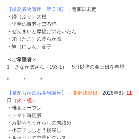
【単発煮物講座 第５回】
→開催日未定
・鰤（ぶり）大根
・里芋の海老そぼろ餡
・ぜんまいと厚揚げのたいたん
・蛸（たこ）の柔らか煮
・鰊（にしん）茄子
＜ご希望者＞
1 きなかぼさん（153-1） 5月以降の金土日を希望
* * *
【夏から秋のお弁当講座】
→
開催決定日
2026年8月
11
日（
火
・
祝
）
・椎茸ビーフン
・トマト時雨煮
・万願寺とうがらしの肉詰め
・小茄子ししとう揚浸し
・きゅうりの中華ピクルス