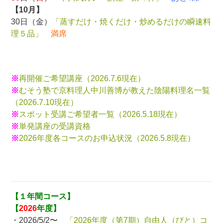
【10月】
30日（金）
「蒸すだけ・焼くだけ・炒めるだけの瞬速料
理５品」
満席
※
再開催ご希望講座（2026.7.6現在）
※
むそう塾で京料理人中川善博が教えた陰陽料理名一覧
（2026.7.10現在）
※
スポット受講ご希望者一覧（2026.5.18現在）
※
単発講座の受講資格
※
2026年度各コースのお申込状況（2026.5.8現在）
【１年間コース】
【
2026
年度】
・2026/5/2〜
「2026年度（第7期）自由人（びと）コ