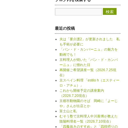
最近の投稿
夫は「要介護2」が更新されました 私
も手術が必要に
「パン・ド・カンパーニュ」の魅力を
動画でも！
京料理人が焼いた「パン・ド・カンパ
ーニュ」に惚れた日
再開催ご希望講座一覧（2026.7.25現
在）
京スペイン料理 「estilo h（エスティー
ロ・アチェ）」
これから開催予定の講座案内
（2026.7.20現在）
京都市動物園のそば 岡崎に「よーじ
や」さんが出店とか
富士山と私
むそう塾で京料理人中川善博が教えた
陰陽料理名一覧（2026.7.10現在）
「四毒抜きのすすめ」と「四得摂りの