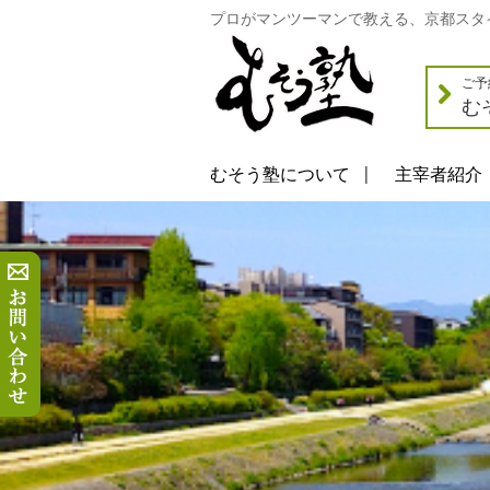
プロがマンツーマンで教える、京都スタ
ご予
む
むそう塾について
主宰者紹介