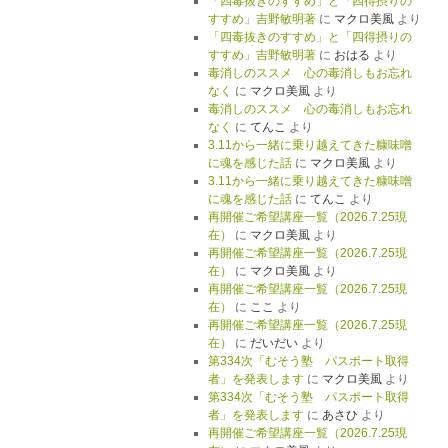
「四毒抜きのすすめ」と「四得摂りの
すすめ」吉野敏明著
に
マクロ美風
より
「四毒抜きのすすめ」と「四得摂りの
すすめ」吉野敏明著
に
おはる
より
毒消しのススメ 心の毒消しもお忘れ
なく
に
マクロ美風
より
毒消しのススメ 心の毒消しもお忘れ
なく
に
てんこ
より
3.11から一緒に乗り越えてきた糠味噌
に魂を感じた話
に
マクロ美風
より
3.11から一緒に乗り越えてきた糠味噌
に魂を感じた話
に
てんこ
より
再開催ご希望講座一覧（2026.7.25現
在）
に
マクロ美風
より
再開催ご希望講座一覧（2026.7.25現
在）
に
マクロ美風
より
再開催ご希望講座一覧（2026.7.25現
在）
に
ここ
より
再開催ご希望講座一覧（2026.7.25現
在）
に
だいだい
より
第334次「むそう塾 パスポート取得
者」を発表します
に
マクロ美風
より
第334次「むそう塾 パスポート取得
者」を発表します
に
あさひ
より
再開催ご希望講座一覧（2026.7.25現