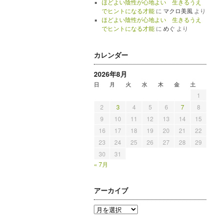
ほどよい陰性が心地よい 生きるうえ
でヒントになる才能
に
マクロ美風
より
ほどよい陰性が心地よい 生きるうえ
でヒントになる才能
に
めぐ
より
カレンダー
2026年8月
日
月
火
水
木
金
土
1
2
3
4
5
6
7
8
9
10
11
12
13
14
15
16
17
18
19
20
21
22
23
24
25
26
27
28
29
30
31
« 7月
アーカイブ
ア
ー