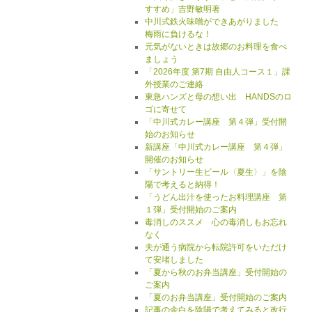
すすめ」吉野敏明著
中川式鉄火味噌ができあがりました
梅雨に負けるな！
元気がないときは故郷のお料理を食べ
ましょう
「2026年度 第7期 自由人コース１」課
外授業のご連絡
東急ハンズと母の想い出 HANDSのロ
ゴに寄せて
「中川式カレー講座 第４弾」受付開
始のお知らせ
新講座「中川式カレー講座 第４弾」
開催のお知らせ
「サントリー生ビール〈夏生〉」を陰
陽で考えると納得！
「うどん出汁を使ったお料理講座 第
１弾」受付開始のご案内
毒消しのススメ 心の毒消しもお忘れ
なく
夫が通う病院から転院許可をいただけ
て安堵しました
「夏から秋のお弁当講座」受付開始の
ご案内
「夏のお弁当講座」受付開始のご案内
記事の余白を陰陽で考えてみると改行