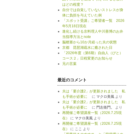
はどの程度？
自分では自覚していないストレスが身
体に負担を与えていた例
「スポット受講」ご希望者一覧 2026
年5月18日現在
進化し続ける京料理人中川善博のお弁
当指導方法とnote
脳梗塞から10か月経った夫の状態
京都 琵琶湖疏水に癒された日
「2026年度（第6期）自由人（びと）
コース２」日程変更のお知らせ
兄の言葉
最近のコメント
夫は「要介護2」が更新されました 私
も手術が必要に
に
マクロ美風
より
夫は「要介護2」が更新されました 私
も手術が必要に
に
門左衛門。
より
再開催ご希望講座一覧（2026.7.25現
在）
に
マクロ美風
より
再開催ご希望講座一覧（2026.7.25現
在）
に
ここ
より