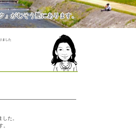
ク」がむそう塾にあります。
りました
ました。
す。