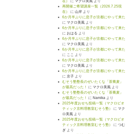
在）
に
マクロ美風
より
再開催ご希望講座一覧（2026.7.25現
在）
に
山岸
より
6か月半ぶりに息子が京都にやって来た
に
マクロ美風
より
6か月半ぶりに息子が京都にやって来た
に
おはる
より
6か月半ぶりに息子が京都にやって来た
に
マクロ美風
より
6か月半ぶりに息子が京都にやって来た
に
ここ
より
6か月半ぶりに息子が京都にやって来た
に
マクロ美風
より
6か月半ぶりに息子が京都にやって来た
に
京子
より
むそう塾塾長のぜいたくな「茶蕎麦」
が最高だった！
に
マクロ美風
より
むそう塾塾長のぜいたくな「茶蕎麦」
が最高だった！
に
Namika
より
2025年度おせち投稿一覧（マクロビオ
ティック京料理教室むそう塾）
に
マク
ロ美風
より
2025年度おせち投稿一覧（マクロビオ
ティック京料理教室むそう塾）
に
つむ
ぎ
より