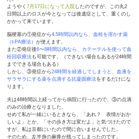
ようやく
7月17日になって入院
したのですが、この丸2
日間以上のロスが今となっては後遺症として、重くのし
かかって来ています。
脳梗塞の①発症から
4.5時間以内なら、血栓を溶かす薬
（t-PA療法）
が使えます。
また②発症後
6〜8時間以内なら、カテーテルを使って血
栓回収療法
も可能です。（できない場合もあるが24時間
までできる場合もある）
しかし、③発症から
24時間を経過してしまうと、血液を
サラサラにする薬を点滴する抗凝固療法
をするだけにな
ります。
夫は48時間以上経ってから病院に行ったので、③の点滴
のみの治療となりました。
せめて私が一緒にいるときなら、「あれ？ 表情がおか
しいよ」とか、「その歩き方は変だよ」と気づけたので
すが、私は京都にいたので間に合いませんでした。
そのため、左半身の麻痺が残ってしまったのです。