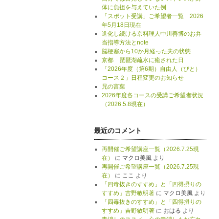
体に負担を与えていた例
「スポット受講」ご希望者一覧 2026
年5月18日現在
進化し続ける京料理人中川善博のお弁
当指導方法とnote
脳梗塞から10か月経った夫の状態
京都 琵琶湖疏水に癒された日
「2026年度（第6期）自由人（びと）
コース２」日程変更のお知らせ
兄の言葉
2026年度各コースの受講ご希望者状況
（2026.5.8現在）
最近のコメント
再開催ご希望講座一覧（2026.7.25現
在）
に
マクロ美風
より
再開催ご希望講座一覧（2026.7.25現
在）
に
ここ
より
「四毒抜きのすすめ」と「四得摂りの
すすめ」吉野敏明著
に
マクロ美風
より
「四毒抜きのすすめ」と「四得摂りの
すすめ」吉野敏明著
に
おはる
より