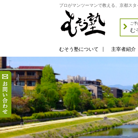
プロがマンツーマンで教える、京都スタ
ご予
む
むそう塾について
主宰者紹介