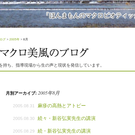
「ほんまもんのマクロビオティッ
ログ
>
2005年
>
8月
を持ち、指導現場から生の声と現状を発信しています。
2005年8月
月別アーカイブ:
麻疹の高熱とアトピー
2005.08.31
続々・新谷弘実先生の講演
2005.08.30
続・新谷弘実先生の講演
2005.08.29