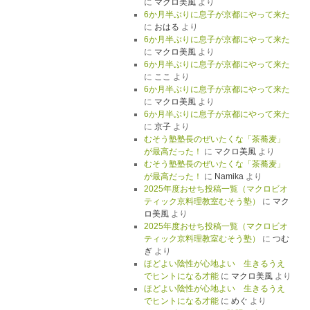
に
マクロ美風
より
6か月半ぶりに息子が京都にやって来た
に
おはる
より
6か月半ぶりに息子が京都にやって来た
に
マクロ美風
より
6か月半ぶりに息子が京都にやって来た
に
ここ
より
6か月半ぶりに息子が京都にやって来た
に
マクロ美風
より
6か月半ぶりに息子が京都にやって来た
に
京子
より
むそう塾塾長のぜいたくな「茶蕎麦」
が最高だった！
に
マクロ美風
より
むそう塾塾長のぜいたくな「茶蕎麦」
が最高だった！
に
Namika
より
2025年度おせち投稿一覧（マクロビオ
ティック京料理教室むそう塾）
に
マク
ロ美風
より
2025年度おせち投稿一覧（マクロビオ
ティック京料理教室むそう塾）
に
つむ
ぎ
より
ほどよい陰性が心地よい 生きるうえ
でヒントになる才能
に
マクロ美風
より
ほどよい陰性が心地よい 生きるうえ
でヒントになる才能
に
めぐ
より