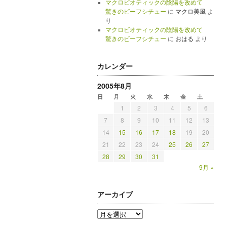
マクロビオティックの陰陽を改めて
驚きのビーフシチュー
に
マクロ美風
よ
り
マクロビオティックの陰陽を改めて
驚きのビーフシチュー
に
おはる
より
カレンダー
2005年8月
日
月
火
水
木
金
土
1
2
3
4
5
6
7
8
9
10
11
12
13
14
15
16
17
18
19
20
21
22
23
24
25
26
27
28
29
30
31
9月 »
アーカイブ
ア
ー