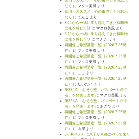
毒消しのススメ 心の毒消しもお忘れ
なく
に
マクロ美風
より
毒消しのススメ 心の毒消しもお忘れ
なく
に
てんこ
より
3.11から一緒に乗り越えてきた糠味噌
に魂を感じた話
に
マクロ美風
より
3.11から一緒に乗り越えてきた糠味噌
に魂を感じた話
に
てんこ
より
再開催ご希望講座一覧（2026.7.25現
在）
に
マクロ美風
より
再開催ご希望講座一覧（2026.7.25現
在）
に
マクロ美風
より
再開催ご希望講座一覧（2026.7.25現
在）
に
ここ
より
再開催ご希望講座一覧（2026.7.25現
在）
に
だいだい
より
第334次「むそう塾 パスポート取得
者」を発表します
に
マクロ美風
より
第334次「むそう塾 パスポート取得
者」を発表します
に
あさひ
より
再開催ご希望講座一覧（2026.7.25現
在）
に
マクロ美風
より
再開催ご希望講座一覧（2026.7.25現
在）
に
山岸
より
6か月半ぶりに息子が京都にやって来た