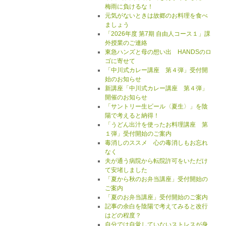
梅雨に負けるな！
元気がないときは故郷のお料理を食べ
ましょう
「2026年度 第7期 自由人コース１」課
外授業のご連絡
東急ハンズと母の想い出 HANDSのロ
ゴに寄せて
「中川式カレー講座 第４弾」受付開
始のお知らせ
新講座「中川式カレー講座 第４弾」
開催のお知らせ
「サントリー生ビール〈夏生〉」を陰
陽で考えると納得！
「うどん出汁を使ったお料理講座 第
１弾」受付開始のご案内
毒消しのススメ 心の毒消しもお忘れ
なく
夫が通う病院から転院許可をいただけ
て安堵しました
「夏から秋のお弁当講座」受付開始の
ご案内
「夏のお弁当講座」受付開始のご案内
記事の余白を陰陽で考えてみると改行
はどの程度？
自分では自覚していないストレスが身