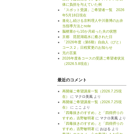
体に負担を与えていた例
「スポット受講」ご希望者一覧 2026
年5月18日現在
進化し続ける京料理人中川善博のお弁
当指導方法とnote
脳梗塞から10か月経った夫の状態
京都 琵琶湖疏水に癒された日
「2026年度（第6期）自由人（びと）
コース２」日程変更のお知らせ
兄の言葉
2026年度各コースの受講ご希望者状況
（2026.5.8現在）
最近のコメント
再開催ご希望講座一覧（2026.7.25現
在）
に
マクロ美風
より
再開催ご希望講座一覧（2026.7.25現
在）
に
ここ
より
「四毒抜きのすすめ」と「四得摂りの
すすめ」吉野敏明著
に
マクロ美風
より
「四毒抜きのすすめ」と「四得摂りの
すすめ」吉野敏明著
に
おはる
より