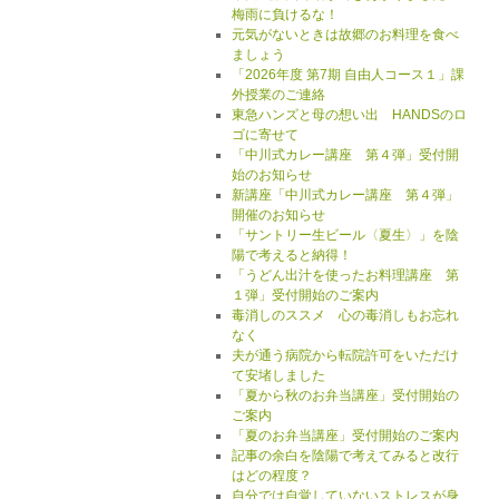
梅雨に負けるな！
元気がないときは故郷のお料理を食べ
ましょう
「2026年度 第7期 自由人コース１」課
外授業のご連絡
東急ハンズと母の想い出 HANDSのロ
ゴに寄せて
「中川式カレー講座 第４弾」受付開
始のお知らせ
新講座「中川式カレー講座 第４弾」
開催のお知らせ
「サントリー生ビール〈夏生〉」を陰
陽で考えると納得！
「うどん出汁を使ったお料理講座 第
１弾」受付開始のご案内
毒消しのススメ 心の毒消しもお忘れ
なく
夫が通う病院から転院許可をいただけ
て安堵しました
「夏から秋のお弁当講座」受付開始の
ご案内
「夏のお弁当講座」受付開始のご案内
記事の余白を陰陽で考えてみると改行
はどの程度？
自分では自覚していないストレスが身