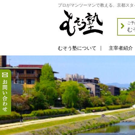
プロがマンツーマンで教える、京都スタ
ご予
む
むそう塾について
主宰者紹介