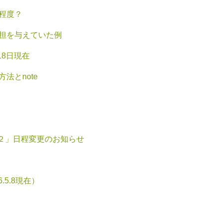
程度？
担を与えていた例
18日現在
法とnote
ス２」日程変更のお知らせ
.5.8現在）