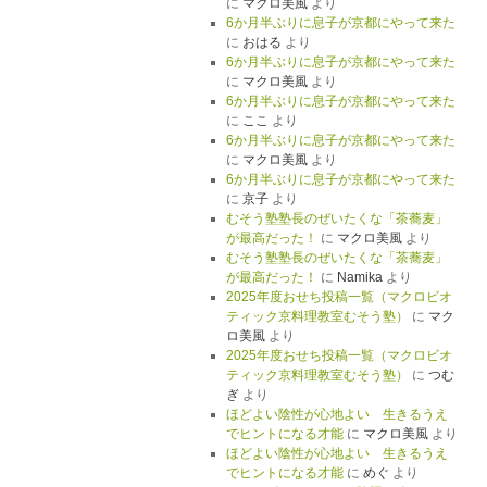
に
マクロ美風
より
6か月半ぶりに息子が京都にやって来た
に
おはる
より
6か月半ぶりに息子が京都にやって来た
に
マクロ美風
より
6か月半ぶりに息子が京都にやって来た
に
ここ
より
6か月半ぶりに息子が京都にやって来た
に
マクロ美風
より
6か月半ぶりに息子が京都にやって来た
に
京子
より
むそう塾塾長のぜいたくな「茶蕎麦」
が最高だった！
に
マクロ美風
より
むそう塾塾長のぜいたくな「茶蕎麦」
が最高だった！
に
Namika
より
2025年度おせち投稿一覧（マクロビオ
ティック京料理教室むそう塾）
に
マク
ロ美風
より
2025年度おせち投稿一覧（マクロビオ
ティック京料理教室むそう塾）
に
つむ
ぎ
より
ほどよい陰性が心地よい 生きるうえ
でヒントになる才能
に
マクロ美風
より
ほどよい陰性が心地よい 生きるうえ
でヒントになる才能
に
めぐ
より