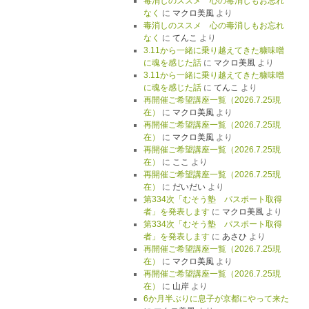
毒消しのススメ 心の毒消しもお忘れ
なく
に
マクロ美風
より
毒消しのススメ 心の毒消しもお忘れ
なく
に
てんこ
より
3.11から一緒に乗り越えてきた糠味噌
に魂を感じた話
に
マクロ美風
より
3.11から一緒に乗り越えてきた糠味噌
に魂を感じた話
に
てんこ
より
再開催ご希望講座一覧（2026.7.25現
在）
に
マクロ美風
より
再開催ご希望講座一覧（2026.7.25現
在）
に
マクロ美風
より
再開催ご希望講座一覧（2026.7.25現
在）
に
ここ
より
再開催ご希望講座一覧（2026.7.25現
在）
に
だいだい
より
第334次「むそう塾 パスポート取得
者」を発表します
に
マクロ美風
より
第334次「むそう塾 パスポート取得
者」を発表します
に
あさひ
より
再開催ご希望講座一覧（2026.7.25現
在）
に
マクロ美風
より
再開催ご希望講座一覧（2026.7.25現
在）
に
山岸
より
6か月半ぶりに息子が京都にやって来た