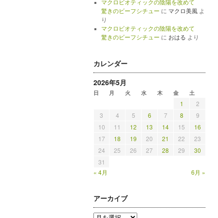
マクロビオティックの陰陽を改めて
驚きのビーフシチュー
に
マクロ美風
よ
り
マクロビオティックの陰陽を改めて
驚きのビーフシチュー
に
おはる
より
カレンダー
2026年5月
日
月
火
水
木
金
土
1
2
3
4
5
6
7
8
9
10
11
12
13
14
15
16
17
18
19
20
21
22
23
24
25
26
27
28
29
30
31
« 4月
6月 »
アーカイブ
ア