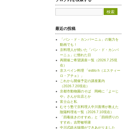
最近の投稿
「パン・ド・カンパーニュ」の魅力を
動画でも！
京料理人が焼いた「パン・ド・カンパ
ーニュ」に惚れた日
再開催ご希望講座一覧（2026.7.25現
在）
京スペイン料理 「estilo h（エスティー
ロ・アチェ）」
これから開催予定の講座案内
（2026.7.20現在）
京都市動物園のそば 岡崎に「よーじ
や」さんが出店とか
富士山と私
むそう塾で京料理人中川善博が教えた
陰陽料理名一覧（2026.7.10現在）
「四毒抜きのすすめ」と「四得摂りの
すすめ」吉野敏明著
中川式鉄火味噌ができあがりました