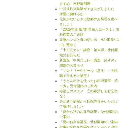
すすめ」吉野敏明著
中川式鉄火味噌ができあがりました
梅雨に負けるな！
元気がないときは故郷のお料理を食べ
ましょう
「2026年度 第7期 自由人コース１」課
外授業のご連絡
東急ハンズと母の想い出 HANDSのロ
ゴに寄せて
「中川式カレー講座 第４弾」受付開
始のお知らせ
新講座「中川式カレー講座 第４弾」
開催のお知らせ
「サントリー生ビール〈夏生〉」を陰
陽で考えると納得！
「うどん出汁を使ったお料理講座 第
１弾」受付開始のご案内
毒消しのススメ 心の毒消しもお忘れ
なく
夫が通う病院から転院許可をいただけ
て安堵しました
「夏から秋のお弁当講座」受付開始の
ご案内
「夏のお弁当講座」受付開始のご案内
記事の余白を陰陽で考えてみると改行