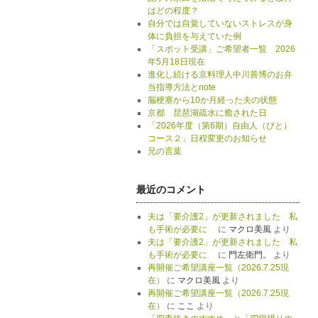
はどの程度？
自分では自覚していないストレスが身
体に負担を与えていた例
「スポット受講」ご希望者一覧 2026
年5月18日現在
進化し続ける京料理人中川善博のお弁
当指導方法とnote
脳梗塞から10か月経った夫の状態
京都 琵琶湖疏水に癒された日
「2026年度（第6期）自由人（びと）
コース２」日程変更のお知らせ
兄の言葉
最近のコメント
夫は「要介護2」が更新されました 私
も手術が必要に
に
マクロ美風
より
夫は「要介護2」が更新されました 私
も手術が必要に
に
門左衛門。
より
再開催ご希望講座一覧（2026.7.25現
在）
に
マクロ美風
より
再開催ご希望講座一覧（2026.7.25現
在）
に
ここ
より