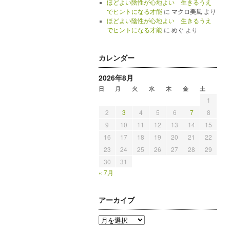
ほどよい陰性が心地よい 生きるうえ
でヒントになる才能
に
マクロ美風
より
ほどよい陰性が心地よい 生きるうえ
でヒントになる才能
に
めぐ
より
カレンダー
2026年8月
日
月
火
水
木
金
土
1
2
3
4
5
6
7
8
9
10
11
12
13
14
15
16
17
18
19
20
21
22
23
24
25
26
27
28
29
30
31
« 7月
アーカイブ
ア
ー