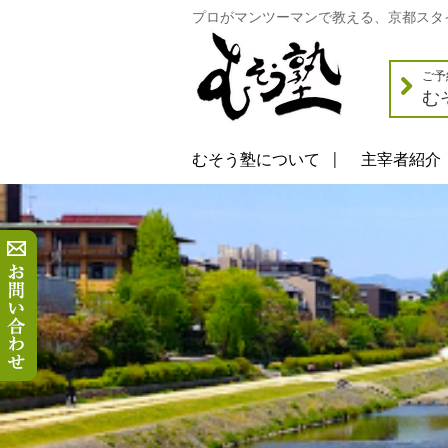
プロがマンツーマンで教える、京都スタ
ご予
む
むそう塾について
主宰者紹介