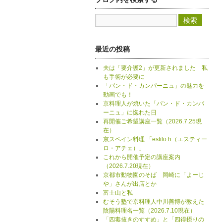
最近の投稿
夫は「要介護2」が更新されました 私
も手術が必要に
「パン・ド・カンパーニュ」の魅力を
動画でも！
京料理人が焼いた「パン・ド・カンパ
ーニュ」に惚れた日
再開催ご希望講座一覧（2026.7.25現
在）
京スペイン料理 「estilo h（エスティー
ロ・アチェ）」
これから開催予定の講座案内
（2026.7.20現在）
京都市動物園のそば 岡崎に「よーじ
や」さんが出店とか
富士山と私
むそう塾で京料理人中川善博が教えた
陰陽料理名一覧（2026.7.10現在）
「四毒抜きのすすめ」と「四得摂りの