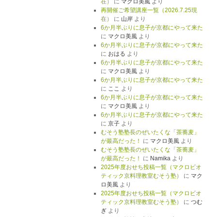
在）
に
マクロ美風
より
再開催ご希望講座一覧（2026.7.25現
在）
に
山岸
より
6か月半ぶりに息子が京都にやって来た
に
マクロ美風
より
6か月半ぶりに息子が京都にやって来た
に
おはる
より
6か月半ぶりに息子が京都にやって来た
に
マクロ美風
より
6か月半ぶりに息子が京都にやって来た
に
ここ
より
6か月半ぶりに息子が京都にやって来た
に
マクロ美風
より
6か月半ぶりに息子が京都にやって来た
に
京子
より
むそう塾塾長のぜいたくな「茶蕎麦」
が最高だった！
に
マクロ美風
より
むそう塾塾長のぜいたくな「茶蕎麦」
が最高だった！
に
Namika
より
2025年度おせち投稿一覧（マクロビオ
ティック京料理教室むそう塾）
に
マク
ロ美風
より
2025年度おせち投稿一覧（マクロビオ
ティック京料理教室むそう塾）
に
つむ
ぎ
より