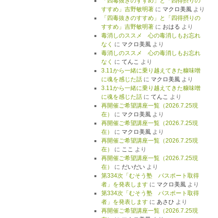
「四毒抜きのすすめ」と「四得摂りの
すすめ」吉野敏明著
に
マクロ美風
より
「四毒抜きのすすめ」と「四得摂りの
すすめ」吉野敏明著
に
おはる
より
毒消しのススメ 心の毒消しもお忘れ
なく
に
マクロ美風
より
毒消しのススメ 心の毒消しもお忘れ
なく
に
てんこ
より
3.11から一緒に乗り越えてきた糠味噌
に魂を感じた話
に
マクロ美風
より
3.11から一緒に乗り越えてきた糠味噌
に魂を感じた話
に
てんこ
より
再開催ご希望講座一覧（2026.7.25現
在）
に
マクロ美風
より
再開催ご希望講座一覧（2026.7.25現
在）
に
マクロ美風
より
再開催ご希望講座一覧（2026.7.25現
在）
に
ここ
より
再開催ご希望講座一覧（2026.7.25現
在）
に
だいだい
より
第334次「むそう塾 パスポート取得
者」を発表します
に
マクロ美風
より
第334次「むそう塾 パスポート取得
者」を発表します
に
あさひ
より
再開催ご希望講座一覧（2026.7.25現