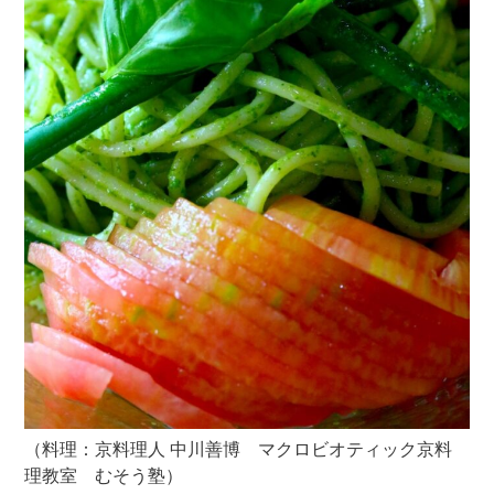
（料理：京料理人 中川善博 マクロビオティック京料
理教室 むそう塾）