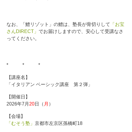
なお、「鱧リゾット」の鱧は、塾長が骨切りして
「お宝
さんDIRECT」
でお届けしますので、安心して受講なさ
ってください。
* * *
【講座名】
「イタリアン ベーシック講座 第２弾」
【開催日】
2026年7月
20
日（
月
）
【会場】
「むそう塾」
京都市左京区孫橋町18