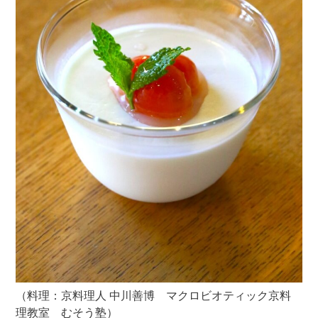
（料理：京料理人 中川善博 マクロビオティック京料
理教室 むそう塾）