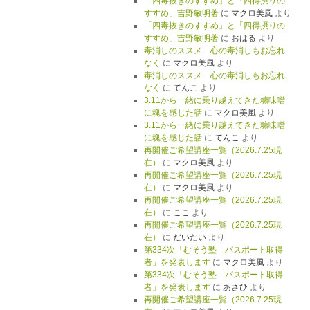
「四毒抜きのすすめ」と「四得摂りの
すすめ」吉野敏明著
に
マクロ美風
より
「四毒抜きのすすめ」と「四得摂りの
すすめ」吉野敏明著
に
おはる
より
毒消しのススメ 心の毒消しもお忘れ
なく
に
マクロ美風
より
毒消しのススメ 心の毒消しもお忘れ
なく
に
てんこ
より
3.11から一緒に乗り越えてきた糠味噌
に魂を感じた話
に
マクロ美風
より
3.11から一緒に乗り越えてきた糠味噌
に魂を感じた話
に
てんこ
より
再開催ご希望講座一覧（2026.7.25現
在）
に
マクロ美風
より
再開催ご希望講座一覧（2026.7.25現
在）
に
マクロ美風
より
再開催ご希望講座一覧（2026.7.25現
在）
に
ここ
より
再開催ご希望講座一覧（2026.7.25現
在）
に
だいだい
より
第334次「むそう塾 パスポート取得
者」を発表します
に
マクロ美風
より
第334次「むそう塾 パスポート取得
者」を発表します
に
あさひ
より
再開催ご希望講座一覧（2026.7.25現