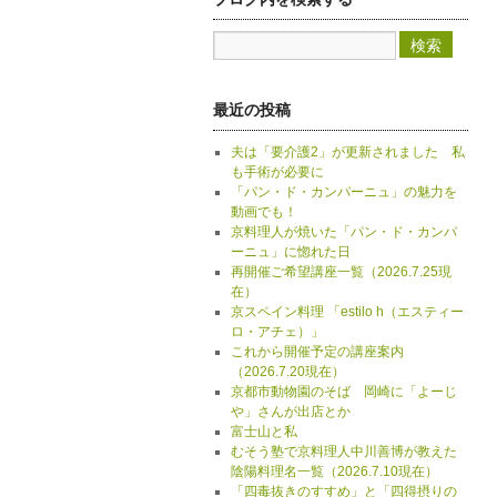
最近の投稿
夫は「要介護2」が更新されました 私
も手術が必要に
「パン・ド・カンパーニュ」の魅力を
動画でも！
京料理人が焼いた「パン・ド・カンパ
ーニュ」に惚れた日
再開催ご希望講座一覧（2026.7.25現
在）
京スペイン料理 「estilo h（エスティー
ロ・アチェ）」
これから開催予定の講座案内
（2026.7.20現在）
京都市動物園のそば 岡崎に「よーじ
や」さんが出店とか
富士山と私
むそう塾で京料理人中川善博が教えた
陰陽料理名一覧（2026.7.10現在）
「四毒抜きのすすめ」と「四得摂りの