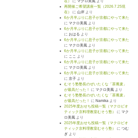
在）
に
マクロ美風
より
再開催ご希望講座一覧（2026.7.25現
在）
に
山岸
より
6か月半ぶりに息子が京都にやって来た
に
マクロ美風
より
6か月半ぶりに息子が京都にやって来た
に
おはる
より
6か月半ぶりに息子が京都にやって来た
に
マクロ美風
より
6か月半ぶりに息子が京都にやって来た
に
ここ
より
6か月半ぶりに息子が京都にやって来た
に
マクロ美風
より
6か月半ぶりに息子が京都にやって来た
に
京子
より
むそう塾塾長のぜいたくな「茶蕎麦」
が最高だった！
に
マクロ美風
より
むそう塾塾長のぜいたくな「茶蕎麦」
が最高だった！
に
Namika
より
2025年度おせち投稿一覧（マクロビオ
ティック京料理教室むそう塾）
に
マク
ロ美風
より
2025年度おせち投稿一覧（マクロビオ
ティック京料理教室むそう塾）
に
つむ
ぎ
より