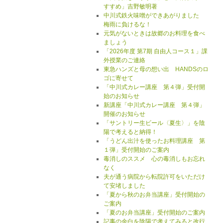
すすめ」吉野敏明著
中川式鉄火味噌ができあがりました
梅雨に負けるな！
元気がないときは故郷のお料理を食べ
ましょう
「2026年度 第7期 自由人コース１」課
外授業のご連絡
東急ハンズと母の想い出 HANDSのロ
ゴに寄せて
「中川式カレー講座 第４弾」受付開
始のお知らせ
新講座「中川式カレー講座 第４弾」
開催のお知らせ
「サントリー生ビール〈夏生〉」を陰
陽で考えると納得！
「うどん出汁を使ったお料理講座 第
１弾」受付開始のご案内
毒消しのススメ 心の毒消しもお忘れ
なく
夫が通う病院から転院許可をいただけ
て安堵しました
「夏から秋のお弁当講座」受付開始の
ご案内
「夏のお弁当講座」受付開始のご案内
記事の余白を陰陽で考えてみると改行