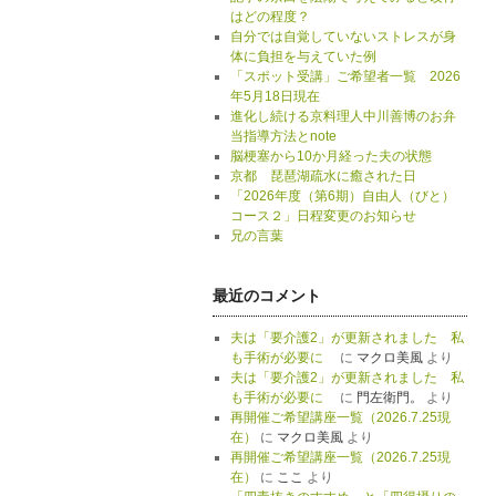
はどの程度？
自分では自覚していないストレスが身
体に負担を与えていた例
「スポット受講」ご希望者一覧 2026
年5月18日現在
進化し続ける京料理人中川善博のお弁
当指導方法とnote
脳梗塞から10か月経った夫の状態
京都 琵琶湖疏水に癒された日
「2026年度（第6期）自由人（びと）
コース２」日程変更のお知らせ
兄の言葉
最近のコメント
夫は「要介護2」が更新されました 私
も手術が必要に
に
マクロ美風
より
夫は「要介護2」が更新されました 私
も手術が必要に
に
門左衛門。
より
再開催ご希望講座一覧（2026.7.25現
在）
に
マクロ美風
より
再開催ご希望講座一覧（2026.7.25現
在）
に
ここ
より