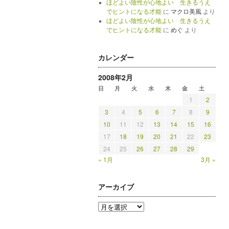
ほどよい陰性が心地よい 生きるうえ
でヒントになる才能
に
マクロ美風
より
ほどよい陰性が心地よい 生きるうえ
でヒントになる才能
に
めぐ
より
カレンダー
2008年2月
日
月
火
水
木
金
土
1
2
3
4
5
6
7
8
9
10
11
12
13
14
15
16
17
18
19
20
21
22
23
24
25
26
27
28
29
« 1月
3月 »
アーカイブ
ア
ー
カ