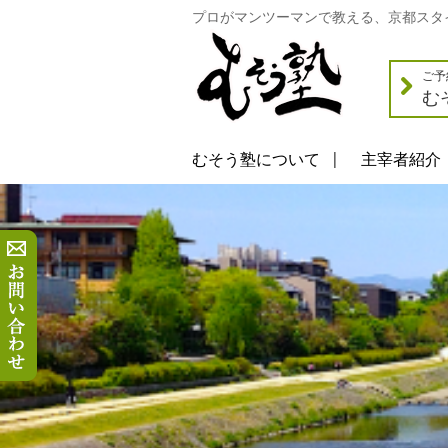
プロがマンツーマンで教える、京都スタ
ご予
む
むそう塾について
主宰者紹介