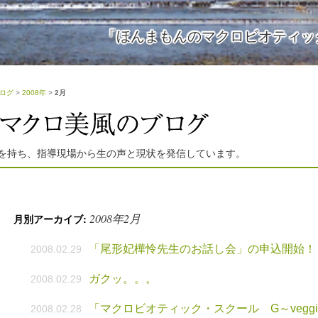
「ほんまもんのマクロビオティッ
ログ
>
2008年
>
2月
を持ち、指導現場から生の声と現状を発信しています。
2008年2月
月別アーカイブ:
「尾形妃樺怜先生のお話し会」の申込開始！
2008.02.29
ガクッ。。。
2008.02.29
「マクロビオティック・スクール G～vegg
2008.02.28