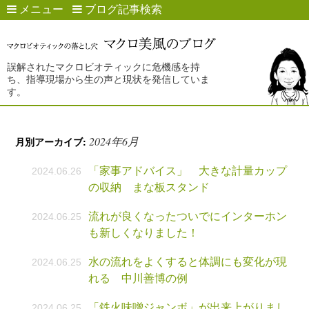
メニュー
ブログ記事検索
誤解されたマクロビオティックに危機感を持
ち、指導現場から生の声と現状を発信していま
す。
2024年6月
月別アーカイブ:
「家事アドバイス」 大きな計量カップ
2024.06.26
の収納 まな板スタンド
流れが良くなったついでにインターホン
2024.06.25
も新しくなりました！
水の流れをよくすると体調にも変化が現
2024.06.25
れる 中川善博の例
「鉄火味噌ジャンボ」が出来上がりまし
2024.06.25