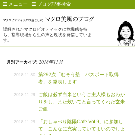
メニュー
ブログ記事検索
誤解されたマクロビオティックに危機感を持
ち、指導現場から生の声と現状を発信していま
す。
2018年11月
月別アーカイブ:
第292次「むそう塾 パスポート取得
2018.11.30
者」を発表します
ご飯は必ず白米というご主人様もおわか
2018.11.29
りをし、また炊いてと言ってくれた玄米
ご飯
「おしゃべり陰陽Cafe Vol.9」に参加し
2018.11.29
て こんなに充実していてよいのでしょ