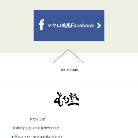
Top of Page
むそう塾
母のような（中川善博のブログ）
父のような（マクロ美風のブログ）