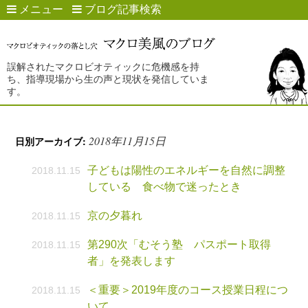
メニュー
ブログ記事検索
誤解されたマクロビオティックに危機感を持
ち、指導現場から生の声と現状を発信していま
す。
2018年11月15日
日別アーカイブ:
子どもは陽性のエネルギーを自然に調整
2018.11.15
している 食べ物で迷ったとき
京の夕暮れ
2018.11.15
第290次「むそう塾 パスポート取得
2018.11.15
者」を発表します
＜重要＞2019年度のコース授業日程につ
2018.11.15
いて