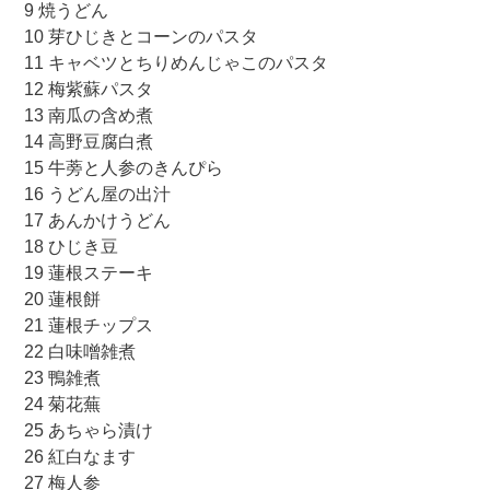
9 焼うどん
10 芽ひじきとコーンのパスタ
11 キャベツとちりめんじゃこのパスタ
12 梅紫蘇パスタ
13 南瓜の含め煮
14 高野豆腐白煮
15 牛蒡と人参のきんぴら
16 うどん屋の出汁
17 あんかけうどん
18 ひじき豆
19 蓮根ステーキ
20 蓮根餅
21 蓮根チップス
22 白味噌雑煮
23 鴨雑煮
24 菊花蕪
25 あちゃら漬け
26 紅白なます
27 梅人参