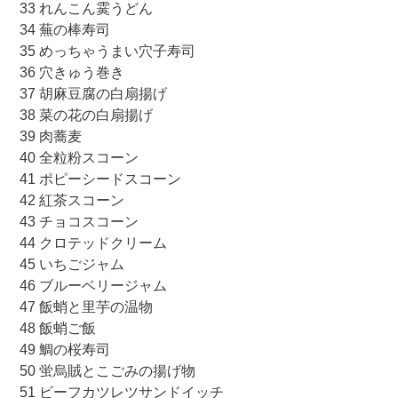
33 れんこん霙うどん
34 蕪の棒寿司
35 めっちゃうまい穴子寿司
36 穴きゅう巻き
37 胡麻豆腐の白扇揚げ
38 菜の花の白扇揚げ
39 肉蕎麦
40 全粒粉スコーン
41 ポピーシードスコーン
42 紅茶スコーン
43 チョコスコーン
44 クロテッドクリーム
45 いちごジャム
46 ブルーベリージャム
47 飯蛸と里芋の温物
48 飯蛸ご飯
49 鯛の桜寿司
50 蛍烏賊とこごみの揚げ物
51 ビーフカツレツサンドイッチ