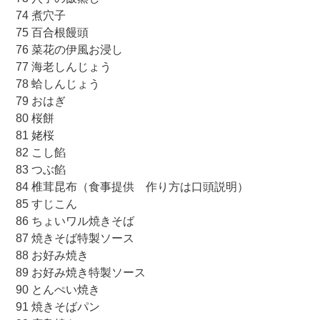
74 煮穴子
75 百合根饅頭
76 菜花の伊風お浸し
77 海老しんじょう
78 蛤しんじょう
79 おはぎ
80 桜餅
81 姥桜
82 こし餡
83 つぶ餡
84 椎茸昆布（食事提供 作り方は口頭説明）
85 すじこん
86 ちょいワル焼きそば
87 焼きそば特製ソース
88 お好み焼き
89 お好み焼き特製ソース
90 とんぺい焼き
91 焼きそばパン