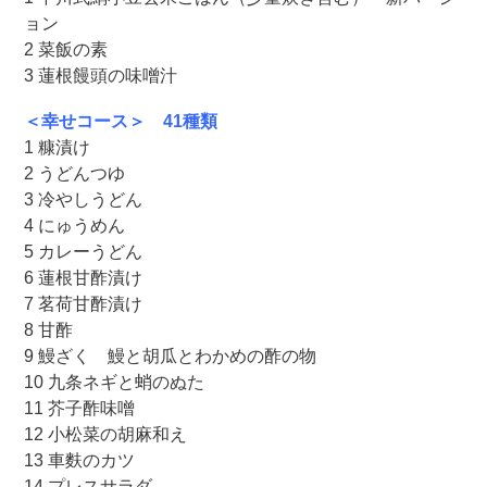
ョン
2 菜飯の素
3 蓮根饅頭の味噌汁
＜幸せコース＞ 41種類
1 糠漬け
2 うどんつゆ
3 冷やしうどん
4 にゅうめん
5 カレーうどん
6 蓮根甘酢漬け
7 茗荷甘酢漬け
8 甘酢
9 鰻ざく 鰻と胡瓜とわかめの酢の物
10 九条ネギと蛸のぬた
11 芥子酢味噌
12 小松菜の胡麻和え
13 車麩のカツ
14 プレスサラダ