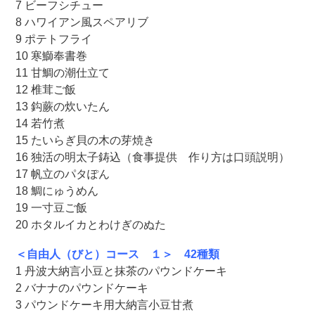
7 ビーフシチュー
8 ハワイアン風スペアリブ
9 ポテトフライ
10 寒鰤奉書巻
11 甘鯛の潮仕立て
12 椎茸ご飯
13 鈎蕨の炊いたん
14 若竹煮
15 たいらぎ貝の木の芽焼き
16 独活の明太子鋳込（食事提供 作り方は口頭説明）
17 帆立のパタぽん
18 鯛にゅうめん
19 一寸豆ご飯
20 ホタルイカとわけぎのぬた
＜自由人（びと）コース １＞ 42種類
1 丹波大納言小豆と抹茶のパウンドケーキ
2 バナナのパウンドケーキ
3 パウンドケーキ用大納言小豆甘煮