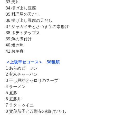
33 天丼
34 揚げ出し豆腐
35 料理屋の天だし
36 揚げ出し豆腐の天だし
37 ジャガイモとさつま芋の素揚げ
38 ポテトチップス
39 魚の煮付け
40 焼き魚
41 お刺身
＜上級幸せコース＞ 58種類
1 あらめビーフン
2 玄米チャーハン
3 干し貝柱とセロリのスープ
4 ラーメン
5 煮豚
6 煮豚丼
7 ラタトゥイユ
8 賀茂茄子と万願寺の揚げびたし