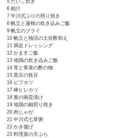
5 だいこ炊き
6 粕汁
7 中川式ぶりの照り焼き
8 帆立と蓮根の炊き込みご飯
9 帆立のフライ
10 帆立と独活の土佐酢和え
11 満足ドレッシング
12 かますご飯
13 地鶏の炊き込みご飯
14 茸と青菜の酢の物
15 黒豆の枝豆
16 ビフカツ
17 棒ヒレカツ
18 葱の南蛮漬け
19 地鶏の鍋照り焼き
20 肉じゃが
21 中川式七草粥
22 かき揚げ
23 料理屋の天ぷら