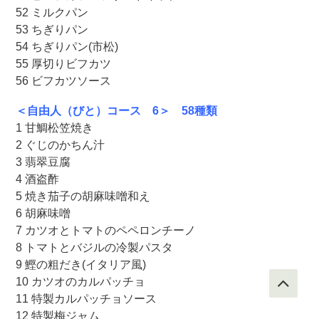
52 ミルクパン
53 ちぎりパン
54 ちぎりパン(市松)
55 厚切りビフカツ
56 ビフカツソース
＜自由人（びと）コース 6＞ 58種類
1 甘鯛松笠焼き
2 ぐじのかちん汁
3 翡翠豆腐
4 酒盗酢
5 焼き茄子の胡麻味噌和え
6 胡麻味噌
7 カツオとトマトのペペロンチーノ
8 トマトとバジルの冷製パスタ
9 鰹の粗だき(イタリア風)
10 カツオのカルパッチョ
11 特製カルパッチョソース
12 特製梅ジャム