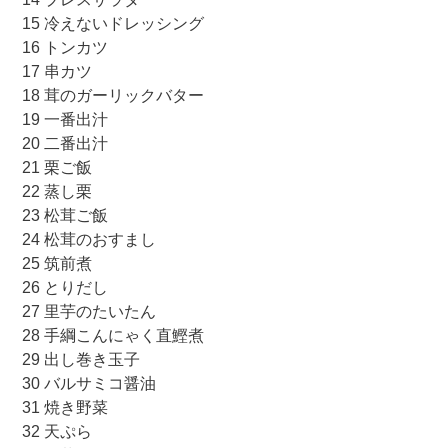
15 冷えないドレッシング
16 トンカツ
17 串カツ
18 茸のガーリックバター
19 一番出汁
20 二番出汁
21 栗ご飯
22 蒸し栗
23 松茸ご飯
24 松茸のおすまし
25 筑前煮
26 とりだし
27 里芋のたいたん
28 手綱こんにゃく直鰹煮
29 出し巻き玉子
30 バルサミコ醤油
31 焼き野菜
32 天ぷら