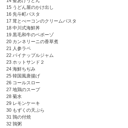
14 釜あげうどん
15 うどん屋のかけ出し
16 先斗町パスタ
17 茸とべーコンのクリームパスタ
18 中川式海鮮丼
19 黒毛和牛のペポーゾ
20 カンネリーニの香草煮
21 人参ラペ
22 パイナップルジャム
23 ホットサンド２
24 海鮮ちぢみ
25 韓国風唐揚げ
26 コールスロー
27 地鶏のスープ
28 菊水
29 レモンケーキ
30 もずくの天ぷら
31 鶉の付焼
32 鶉粥