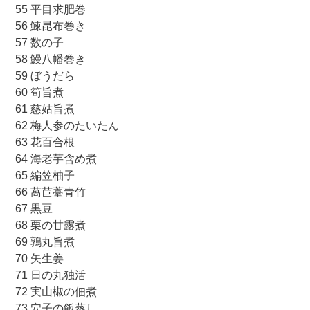
55 平目求肥巻
56 鰊昆布巻き
57 数の子
58 鰻八幡巻き
59 ぼうだら
60 筍旨煮
61 慈姑旨煮
62 梅人参のたいたん
63 花百合根
64 海老芋含め煮
65 編笠柚子
66 萵苣薹青竹
67 黒豆
68 栗の甘露煮
69 鶉丸旨煮
70 矢生姜
71 日の丸独活
72 実山椒の佃煮
73 穴子の飯蒸し