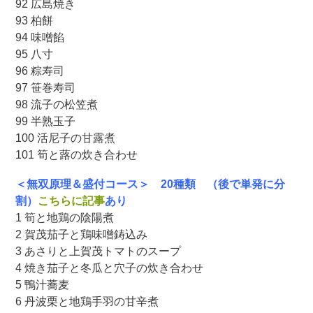
92 広島焼き
93 柏餅
94 味噌餡
95 八寸
96 粽寿司
97 笹巻寿司
98 流子の松笠煮
99 半熟玉子
100 活尼子の甘露煮
101 筍と蕗の炊き合わせ
＜無双原理＆盛付コース＞ 20種類 （後で単発に分
割）
こちらに記事
あり
1 筍と地鶏の陰陽煮
2 賀茂茄子と鶏味噌鋳込み
3 あさりと上賀茂トマトのスープ
4 焼き茄子と冬瓜と穴子の炊き合わせ
5 鴨汁蕎麦
6 丹波栗と地鶏手羽の甘辛煮