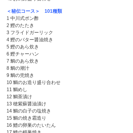
＜秘伝コース＞ 101種類
1 中川式ポン酢
2 鰹のたたき
3 フライドガーリック
4 鰹のバター醤油焼き
5 鰹のあら炊き
6 鰹チャーハン
7 鯛のあら炊き
8 鯛の潮汁
9 鯛の兜焼き
10 鯛のお造り盛り合わせ
11 鯛めし
12 鯛茶漬け
13 穂紫蘇醤油漬け
14 鯛の白子の塩焼き
15 鯛の焼き霜造り
16 鱧の卵巣のたいたん
17 鱧の精巣焼き