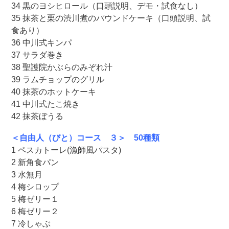
34 黒のヨシヒロール（口頭説明、デモ・試食なし）
35 抹茶と栗の渋川煮のパウンドケーキ（口頭説明、試
食あり）
36 中川式キンパ
37 サラダ巻き
38 聖護院かぶらのみぞれ汁
39 ラムチョップのグリル
40 抹茶のホットケーキ
41 中川式たこ焼き
42 抹茶ぼうる
＜自由人（びと）コース ３＞ 50種類
1 ペスカトーレ(漁師風パスタ)
2 新角食パン
3 水無月
4 梅シロップ
5 梅ゼリー１
6 梅ゼリー２
7 冷しゃぶ