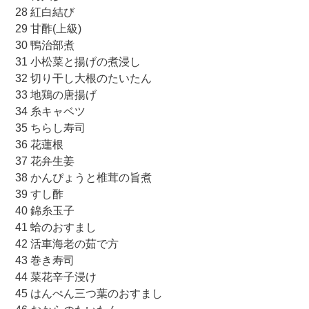
28 紅白結び
29 甘酢(上級)
30 鴨治部煮
31 小松菜と揚げの煮浸し
32 切り干し大根のたいたん
33 地鶏の唐揚げ
34 糸キャベツ
35 ちらし寿司
36 花蓮根
37 花弁生姜
38 かんぴょうと椎茸の旨煮
39 すし酢
40 錦糸玉子
41 蛤のおすまし
42 活車海老の茹で方
43 巻き寿司
44 菜花辛子浸け
45 はんぺん三つ葉のおすまし