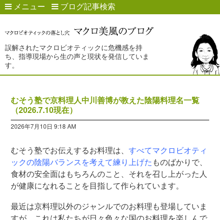
メニュー
ブログ記事検索
誤解されたマクロビオティックに危機感を持
ち、指導現場から生の声と現状を発信していま
す。
むそう塾で京料理人中川善博が教えた陰陽料理名一覧
（2026.7.10現在）
2026年7月10日 9:18 AM
むそう塾でお伝えするお料理は、
すべてマクロビオティ
ックの陰陽バランスを考えて練り上げた
ものばかりで、
食材の安全面はもちろんのこと、それを召し上がった人
が健康になれることを目指して作られています。
最近は京料理以外のジャンルでのお料理も登場していま
すが、これは私たちが日々色々な国のお料理を楽しんで