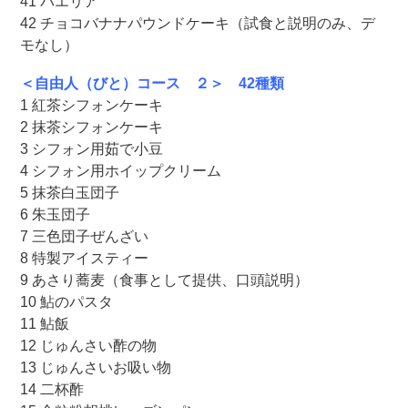
41 パエリア
42 チョコバナナパウンドケーキ（試食と説明のみ、デ
モなし）
＜自由人（びと）コース ２＞ 42種類
1 紅茶シフォンケーキ
2 抹茶シフォンケーキ
3 シフォン用茹で小豆
4 シフォン用ホイップクリーム
5 抹茶白玉団子
6 朱玉団子
7 三色団子ぜんざい
8 特製アイスティー
9 あさり蕎麦（食事として提供、口頭説明）
10 鮎のパスタ
11 鮎飯
12 じゅんさい酢の物
13 じゅんさいお吸い物
14 二杯酢