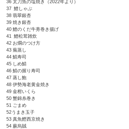
36 太刀魚の塩焼き（2022年より）
37 鱧しゃぶ
38 翡翠銀杏
39 焼き銀杏
40 鱧のくだ牛蒡巻き揚げ
41 鱧松茸雑炊
42 お燗のつけ方
43 蕪蒸し
44 鯖寿司
45 しめ鯖
46 鯖の握り寿司
47 蒸し鮑
48 伊勢海老黄金焼き
49 金柑いくら
50 蟹錦糸巻き
51 ごまめ
52うまき玉子
53 真魚鰹西京焼き
54 蕨烏賊