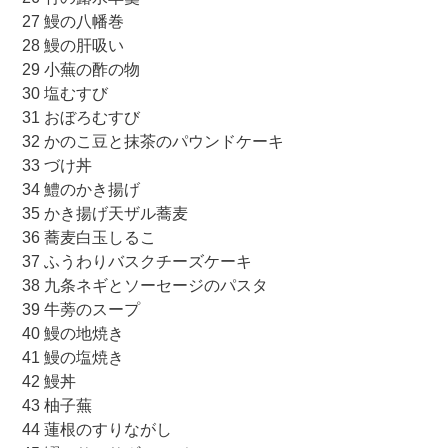
27 鰻の八幡巻
28 鰻の肝吸い
29 小蕪の酢の物
30 塩むすび
31 おぼろむすび
32 かのこ豆と抹茶のパウンドケーキ
33 づけ丼
34 鱧のかき揚げ
35 かき揚げ天ザル蕎麦
36 蕎麦白玉しるこ
37 ふうわりバスクチーズケーキ
38 九条ネギとソーセージのパスタ
39 牛蒡のスープ
40 鰻の地焼き
41 鰻の塩焼き
42 鰻丼
43 柚子蕪
44 蓮根のすりながし