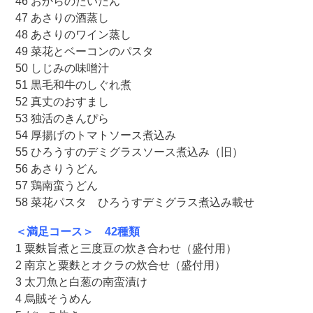
46 おからのたいたん
47 あさりの酒蒸し
48 あさりのワイン蒸し
49 菜花とベーコンのパスタ
50 しじみの味噌汁
51 黒毛和牛のしぐれ煮
52 真丈のおすまし
53 独活のきんぴら
54 厚揚げのトマトソース煮込み
55 ひろうすのデミグラスソース煮込み（旧）
56 あさりうどん
57 鶏南蛮うどん
58 菜花パスタ ひろうすデミグラス煮込み載せ
＜満足コース＞ 42種類
1 粟麩旨煮と三度豆の炊き合わせ（盛付用）
2 南京と粟麩とオクラの炊合せ（盛付用）
3 太刀魚と白葱の南蛮漬け
4 烏賊そうめん