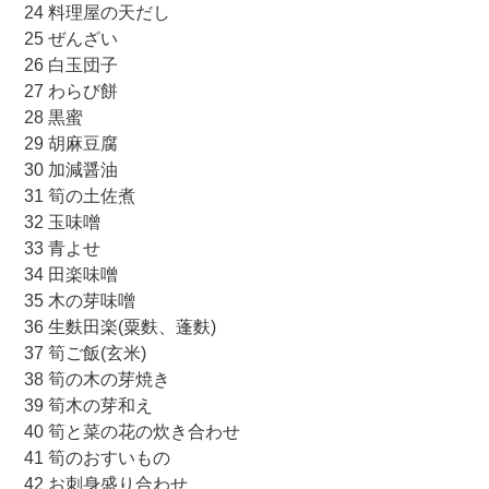
24 料理屋の天だし
25 ぜんざい
26 白玉団子
27 わらび餅
28 黒蜜
29 胡麻豆腐
30 加減醤油
31 筍の土佐煮
32 玉味噌
33 青よせ
34 田楽味噌
35 木の芽味噌
36 生麩田楽(粟麩、蓬麩)
37 筍ご飯(玄米)
38 筍の木の芽焼き
39 筍木の芽和え
40 筍と菜の花の炊き合わせ
41 筍のおすいもの
42 お刺身盛り合わせ