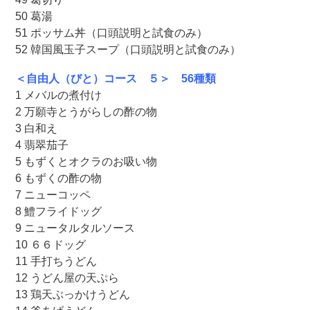
50 葛湯
51 ポッサム丼（口頭説明と試食のみ）
52 韓国風玉子スープ（口頭説明と試食のみ）
＜自由人（びと）コース ５＞ 56種類
1 メバルの煮付け
2 万願寺とうがらしの酢の物
3 白和え
4 翡翠茄子
5 もずくとオクラのお吸い物
6 もずくの酢の物
7 ニューコッペ
8 鱧フライドッグ
9 ニュータルタルソース
10 ６６ドッグ
11 手打ちうどん
12 うどん屋の天ぷら
13 鶏天ぶっかけうどん