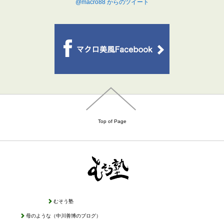
@macro88 からのツイート
Top of Page
むそう塾
母のような（中川善博のブログ）