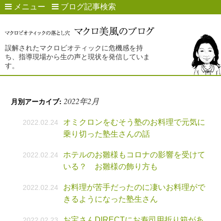
メニュー
ブログ記事検索
誤解されたマクロビオティックに危機感を持
ち、指導現場から生の声と現状を発信していま
す。
2022年2月
月別アーカイブ:
オミクロンをむそう塾のお料理で元気に
2022.02.24
乗り切った塾生さんの話
ホテルのお雛様もコロナの影響を受けて
2022.02.24
いる？ お雛様の飾り方も
お料理が苦手だったのに凄いお料理がで
2022.02.24
きるようになった塾生さん
お宝さんDIRECTにお寿司用折り箱があ
2022.02.23