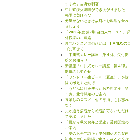
すすめ」吉野敏明著
中川式鉄火味噌ができあがりました
梅雨に負けるな！
元気がないときは故郷のお料理を食べ
ましょう
「2026年度 第7期 自由人コース１」課
外授業のご連絡
東急ハンズと母の想い出 HANDSのロ
ゴに寄せて
「中川式カレー講座 第４弾」受付開
始のお知らせ
新講座「中川式カレー講座 第４弾」
開催のお知らせ
「サントリー生ビール〈夏生〉」を陰
陽で考えると納得！
「うどん出汁を使ったお料理講座 第
１弾」受付開始のご案内
毒消しのススメ 心の毒消しもお忘れ
なく
夫が通う病院から転院許可をいただけ
て安堵しました
「夏から秋のお弁当講座」受付開始の
ご案内
「夏のお弁当講座」受付開始のご案内
記事の余白を陰陽で考えてみると改行