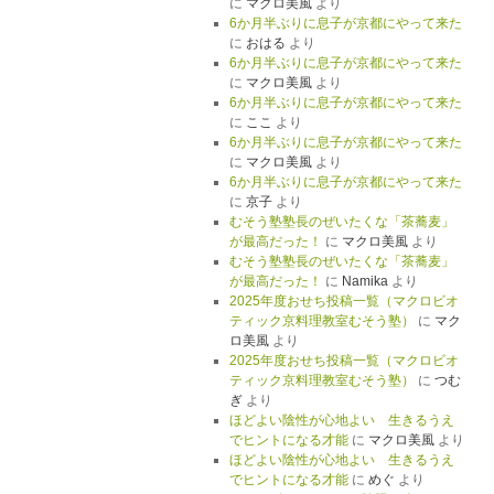
に
マクロ美風
より
6か月半ぶりに息子が京都にやって来た
に
おはる
より
6か月半ぶりに息子が京都にやって来た
に
マクロ美風
より
6か月半ぶりに息子が京都にやって来た
に
ここ
より
6か月半ぶりに息子が京都にやって来た
に
マクロ美風
より
6か月半ぶりに息子が京都にやって来た
に
京子
より
むそう塾塾長のぜいたくな「茶蕎麦」
が最高だった！
に
マクロ美風
より
むそう塾塾長のぜいたくな「茶蕎麦」
が最高だった！
に
Namika
より
2025年度おせち投稿一覧（マクロビオ
ティック京料理教室むそう塾）
に
マク
ロ美風
より
2025年度おせち投稿一覧（マクロビオ
ティック京料理教室むそう塾）
に
つむ
ぎ
より
ほどよい陰性が心地よい 生きるうえ
でヒントになる才能
に
マクロ美風
より
ほどよい陰性が心地よい 生きるうえ
でヒントになる才能
に
めぐ
より