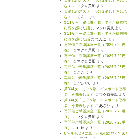
毒消しのススメ 心の毒消しもお忘れ
なく
に
マクロ美風
より
毒消しのススメ 心の毒消しもお忘れ
なく
に
てんこ
より
3.11から一緒に乗り越えてきた糠味噌
に魂を感じた話
に
マクロ美風
より
3.11から一緒に乗り越えてきた糠味噌
に魂を感じた話
に
てんこ
より
再開催ご希望講座一覧（2026.7.25現
在）
に
マクロ美風
より
再開催ご希望講座一覧（2026.7.25現
在）
に
マクロ美風
より
再開催ご希望講座一覧（2026.7.25現
在）
に
ここ
より
再開催ご希望講座一覧（2026.7.25現
在）
に
だいだい
より
第334次「むそう塾 パスポート取得
者」を発表します
に
マクロ美風
より
第334次「むそう塾 パスポート取得
者」を発表します
に
あさひ
より
再開催ご希望講座一覧（2026.7.25現
在）
に
マクロ美風
より
再開催ご希望講座一覧（2026.7.25現
在）
に
山岸
より
6か月半ぶりに息子が京都にやって来た