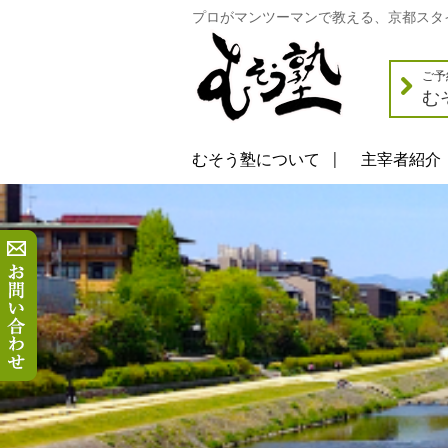
プロがマンツーマンで教える、京都スタ
ご予
む
むそう塾について
主宰者紹介