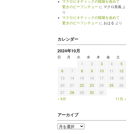
マクロビオティックの陰陽を改めて
驚きのビーフシチュー
に
マクロ美風
よ
り
マクロビオティックの陰陽を改めて
驚きのビーフシチュー
に
おはる
より
カレンダー
2024年10月
日
月
火
水
木
金
土
1
2
3
4
5
6
7
8
9
10
11
12
13
14
15
16
17
18
19
20
21
22
23
24
25
26
27
28
29
30
31
« 9月
11月 »
アーカイブ
ア
ー