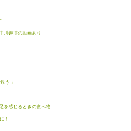
す
中川善博の動画あり
救う 」
足を感じるときの食べ物
えに！