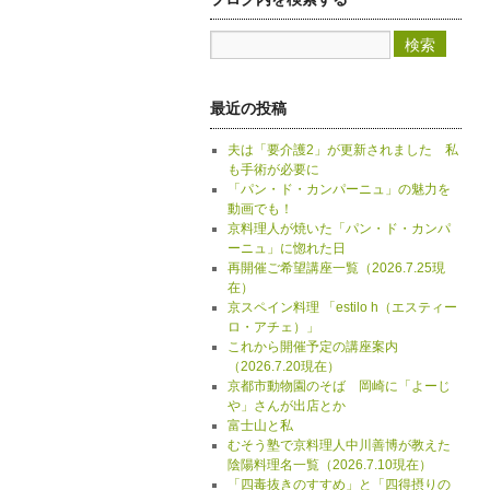
最近の投稿
夫は「要介護2」が更新されました 私
も手術が必要に
「パン・ド・カンパーニュ」の魅力を
動画でも！
京料理人が焼いた「パン・ド・カンパ
ーニュ」に惚れた日
再開催ご希望講座一覧（2026.7.25現
在）
京スペイン料理 「estilo h（エスティー
ロ・アチェ）」
これから開催予定の講座案内
（2026.7.20現在）
京都市動物園のそば 岡崎に「よーじ
や」さんが出店とか
富士山と私
むそう塾で京料理人中川善博が教えた
陰陽料理名一覧（2026.7.10現在）
「四毒抜きのすすめ」と「四得摂りの