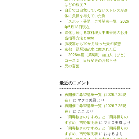
はどの程度？
自分では自覚していないストレスが身
体に負担を与えていた例
「スポット受講」ご希望者一覧 2026
年5月18日現在
進化し続ける京料理人中川善博のお弁
当指導方法とnote
脳梗塞から10か月経った夫の状態
京都 琵琶湖疏水に癒された日
「2026年度（第6期）自由人（びと）
コース２」日程変更のお知らせ
兄の言葉
最近のコメント
再開催ご希望講座一覧（2026.7.25現
在）
に
マクロ美風
より
再開催ご希望講座一覧（2026.7.25現
在）
に
ここ
より
「四毒抜きのすすめ」と「四得摂りの
すすめ」吉野敏明著
に
マクロ美風
より
「四毒抜きのすすめ」と「四得摂りの
すすめ」吉野敏明著
に
おはる
より