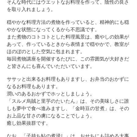
そんな時代にはウエットなお料理を作って、陰性の良さ
を取り入れましょう。
穏やかな料理方法の煮物を作っていると、精神的にも穏
やかな状態になってくるから不思議です。
また煮物のコトコトとした料理風景は、癒やしの効果が
あって、作っているときから表情まで穏やかで、教室が
ほのぼのとした空気に包まれます。
毎回煮物講座を開催するたびに、この雰囲気が大好きだ
と皆さんにも喜んでいただいています。
ササッと出来るお料理もありますし、お弁当のおかずに
なるお料理もあります。
潤いのあるおかずでホッとしましょう。
「スルメ烏賊と里芋のたいたん」は、その美味しさに誰
しも夢中で食べ進みますし、「金時豆の甘煮」は、その
お上品な甘さの虜になることでしょう。
癒し効果抜群です。
なお、「子持ち鮎の煮浸し」は、おせちにも詰める大事