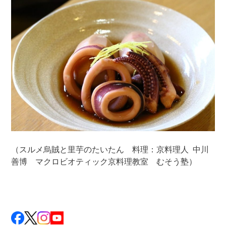
（スルメ烏賊と里芋のたいたん 料理：京料理人 中川
善博 マクロビオティック京料理教室 むそう塾）