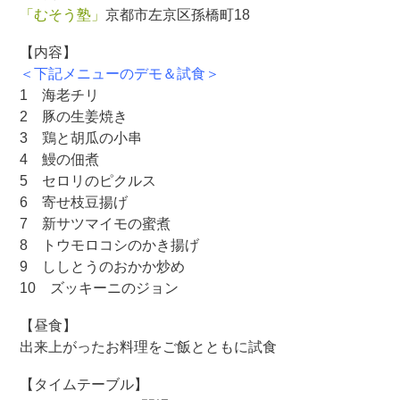
「むそう塾」
京都市左京区孫橋町18
【内容】
＜下記メニューのデモ＆試食＞
1 海老チリ
2 豚の生姜焼き
3 鶏と胡瓜の小串
4 鰻の佃煮
5 セロリのピクルス
6 寄せ枝豆揚げ
7 新サツマイモの蜜煮
8 トウモロコシのかき揚げ
9 ししとうのおかか炒め
10 ズッキーニのジョン
【昼食】
出来上がったお料理をご飯とともに試食
【タイムテーブル】