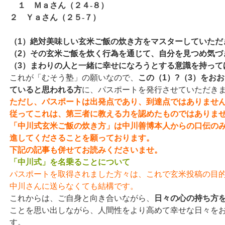
１ Ｍａさん（２４-８）
２ Ｙａさん（２５-７）
（1）絶対美味しい玄米ご飯の炊き方をマスターしていただ
（2）その玄米ご飯を炊く行為を通じて、自分を見つめ気づ
（3）まわりの人と一緒に幸せになろうとする意識を持って
これが「むそう塾」の願いなので、
この（1）?（3）をお
ていると思われる方
に、パスポートを発行させていただき
ただし、パスポートは出発点であり、到達点ではありませ
従ってこれは、第三者に教える力を認めたものではありま
「中川式玄米ご飯の炊き方」は中川善博本人からの口伝の
進してくださることを願っております。
下記の記事も併せてお読みくださいませ。
「中川式」を名乗ることについて
パスポートを取得されました方々は、これで玄米投稿の目
中川さんに送らなくても結構です。
これからは、ご自身と向き合いながら、
日々の心の持ち方
ことを思い出しながら、人間性をより高めて幸せな日々を
す。