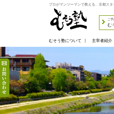
プロがマンツーマンで教える、京都スタ
ご予
む
むそう塾について
主宰者紹介