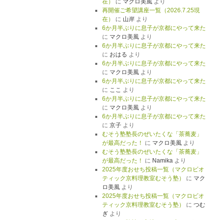
在）
に
マクロ美風
より
再開催ご希望講座一覧（2026.7.25現
在）
に
山岸
より
6か月半ぶりに息子が京都にやって来た
に
マクロ美風
より
6か月半ぶりに息子が京都にやって来た
に
おはる
より
6か月半ぶりに息子が京都にやって来た
に
マクロ美風
より
6か月半ぶりに息子が京都にやって来た
に
ここ
より
6か月半ぶりに息子が京都にやって来た
に
マクロ美風
より
6か月半ぶりに息子が京都にやって来た
に
京子
より
むそう塾塾長のぜいたくな「茶蕎麦」
が最高だった！
に
マクロ美風
より
むそう塾塾長のぜいたくな「茶蕎麦」
が最高だった！
に
Namika
より
2025年度おせち投稿一覧（マクロビオ
ティック京料理教室むそう塾）
に
マク
ロ美風
より
2025年度おせち投稿一覧（マクロビオ
ティック京料理教室むそう塾）
に
つむ
ぎ
より