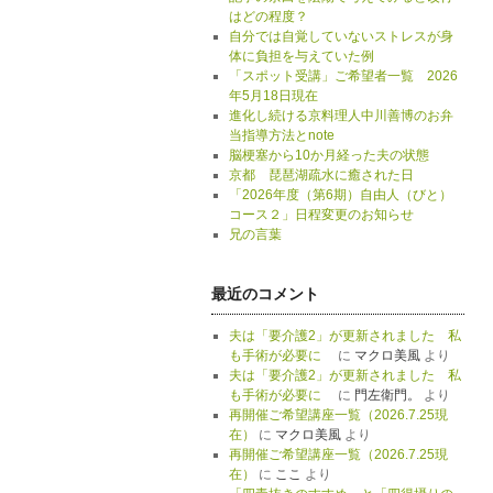
はどの程度？
自分では自覚していないストレスが身
体に負担を与えていた例
「スポット受講」ご希望者一覧 2026
年5月18日現在
進化し続ける京料理人中川善博のお弁
当指導方法とnote
脳梗塞から10か月経った夫の状態
京都 琵琶湖疏水に癒された日
「2026年度（第6期）自由人（びと）
コース２」日程変更のお知らせ
兄の言葉
最近のコメント
夫は「要介護2」が更新されました 私
も手術が必要に
に
マクロ美風
より
夫は「要介護2」が更新されました 私
も手術が必要に
に
門左衛門。
より
再開催ご希望講座一覧（2026.7.25現
在）
に
マクロ美風
より
再開催ご希望講座一覧（2026.7.25現
在）
に
ここ
より