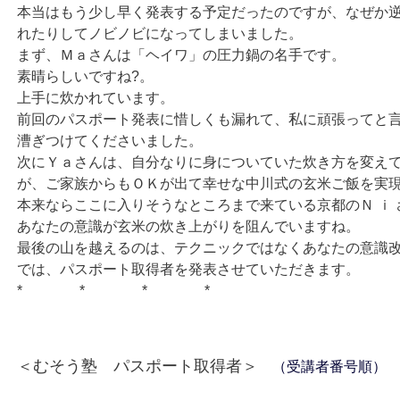
本当はもう少し早く発表する予定だったのですが、なぜか
れたりしてノビノビになってしまいました。
まず、Ｍａさんは「ヘイワ」の圧力鍋の名手です。
素晴らしいですね?。
上手に炊かれています。
前回のパスポート発表に惜しくも漏れて、私に頑張ってと
漕ぎつけてくださいました。
次にＹａさんは、自分なりに身についていた炊き方を変え
が、ご家族からもＯＫが出て幸せな中川式の玄米ご飯を実
本来ならここに入りそうなところまで来ている京都のＮ ｉ 
あなたの意識が玄米の炊き上がりを阻んでいますね。
最後の山を越えるのは、テクニックではなくあなたの意識
では、パスポート取得者を発表させていただきます。
* * * *
＜むそう塾 パスポート取得者＞
（受講者番号順）