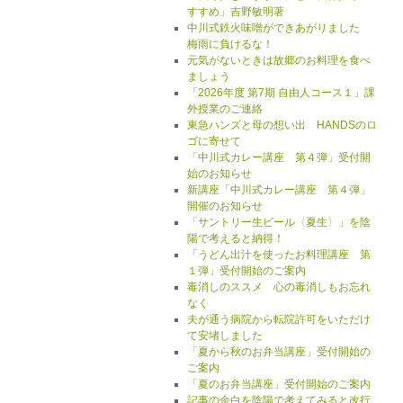
すすめ」吉野敏明著
中川式鉄火味噌ができあがりました
梅雨に負けるな！
元気がないときは故郷のお料理を食べ
ましょう
「2026年度 第7期 自由人コース１」課
外授業のご連絡
東急ハンズと母の想い出 HANDSのロ
ゴに寄せて
「中川式カレー講座 第４弾」受付開
始のお知らせ
新講座「中川式カレー講座 第４弾」
開催のお知らせ
「サントリー生ビール〈夏生〉」を陰
陽で考えると納得！
「うどん出汁を使ったお料理講座 第
１弾」受付開始のご案内
毒消しのススメ 心の毒消しもお忘れ
なく
夫が通う病院から転院許可をいただけ
て安堵しました
「夏から秋のお弁当講座」受付開始の
ご案内
「夏のお弁当講座」受付開始のご案内
記事の余白を陰陽で考えてみると改行