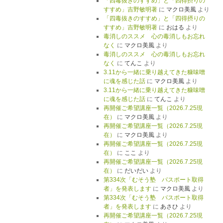
「四毒抜きのすすめ」と「四得摂りの
すすめ」吉野敏明著
に
マクロ美風
より
「四毒抜きのすすめ」と「四得摂りの
すすめ」吉野敏明著
に
おはる
より
毒消しのススメ 心の毒消しもお忘れ
なく
に
マクロ美風
より
毒消しのススメ 心の毒消しもお忘れ
なく
に
てんこ
より
3.11から一緒に乗り越えてきた糠味噌
に魂を感じた話
に
マクロ美風
より
3.11から一緒に乗り越えてきた糠味噌
に魂を感じた話
に
てんこ
より
再開催ご希望講座一覧（2026.7.25現
在）
に
マクロ美風
より
再開催ご希望講座一覧（2026.7.25現
在）
に
マクロ美風
より
再開催ご希望講座一覧（2026.7.25現
在）
に
ここ
より
再開催ご希望講座一覧（2026.7.25現
在）
に
だいだい
より
第334次「むそう塾 パスポート取得
者」を発表します
に
マクロ美風
より
第334次「むそう塾 パスポート取得
者」を発表します
に
あさひ
より
再開催ご希望講座一覧（2026.7.25現