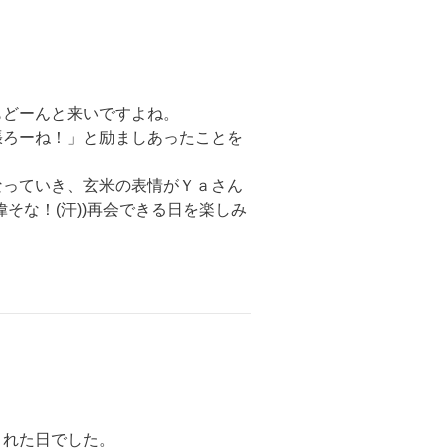
もどーんと来いですよね。
張ろーね！」と励ましあったことを
なっていき、玄米の表情がＹａさん
そな！(汗))再会できる日を楽しみ
された日でした。