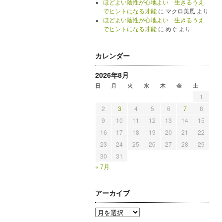
ほどよい陰性が心地よい 生きるうえ
でヒントになる才能
に
マクロ美風
より
ほどよい陰性が心地よい 生きるうえ
でヒントになる才能
に
めぐ
より
カレンダー
2026年8月
日
月
火
水
木
金
土
1
2
3
4
5
6
7
8
9
10
11
12
13
14
15
16
17
18
19
20
21
22
23
24
25
26
27
28
29
30
31
« 7月
アーカイブ
ア
ー