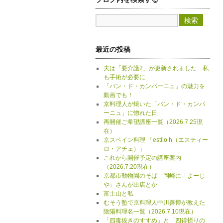
最近の投稿
夫は「要介護2」が更新されました 私
も手術が必要に
「パン・ド・カンパーニュ」の魅力を
動画でも！
京料理人が焼いた「パン・ド・カンパ
ーニュ」に惚れた日
再開催ご希望講座一覧（2026.7.25現
在）
京スペイン料理 「estilo h（エスティー
ロ・アチェ）」
これから開催予定の講座案内
（2026.7.20現在）
京都市動物園のそば 岡崎に「よーじ
や」さんが出店とか
富士山と私
むそう塾で京料理人中川善博が教えた
陰陽料理名一覧（2026.7.10現在）
「四毒抜きのすすめ」と「四得摂りの