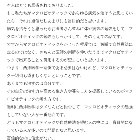
本人はとても反省されておりました。
もし私たちがマクロビオティックであらゆる病気を治そうと思ってい
たら、それは過信だしあまりにも盲目的だと思います。
病気を治そうと思ったらお医者さん並みに体や病気の勉強をして、マ
クロビオティックの勉強もしっかりして、そのうえでの話です。
ですからマクロビオティックをかじった程度では、独断で自然療法に
走るのではなく、きちんと医師の判断を仰いだうえでマクロビオティ
ックで出来ることを併用するのが望ましいと思います。
つまり、西洋医学一辺倒である必要はないけれど、マクロビオティッ
ク一辺倒も望ましくないということです。
あくまでも治すのは自分です。
その自分の治す力を高める生き方や暮らし方を提案しているのがマク
ロビオティックの考え方です。
過剰に西洋医学はダメなんだと拒否して、マクロビオティックの勉強
もしていない人が一番厄介です。
どうもマクロビオティックや自然療法を望む人の中には、盲目的にな
っている人が多いので問題だなと思います。
盲信的なのに信念がない。