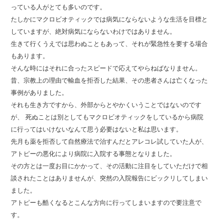
っている人がとても多いのです。
たしかにマクロビオティックでは病気にならないような生活を目標と
していますが、絶対病気にならないわけではありません。
生きて行くうえでは思わぬこともあって、それが緊急性を要する場合
もあります。
そんな時にはそれに合ったスピードで応えてやらねばなりません。
昔、宗教上の理由で輸血を拒否した結果、その患者さんは亡くなった
事例がありました。
それも生き方ですから、外部からとやかくいうことではないのです
が、 死ぬことは別としてもマクロビオティックをしているから病院
に行ってはいけないなんて思う必要はないと私は思います。
先月も薬を拒否して自然療法で治すんだとアレコレ試していた人が、
アトピーの悪化により病院に入院する事態となりました。
その方とは一度お目にかかって、その活動に注目をしていただけで相
談されたことはありませんが、突然の入院報告にビックリしてしまい
ました。
アトピーも酷くなるとこんな方向に行ってしまいますので要注意で
す。