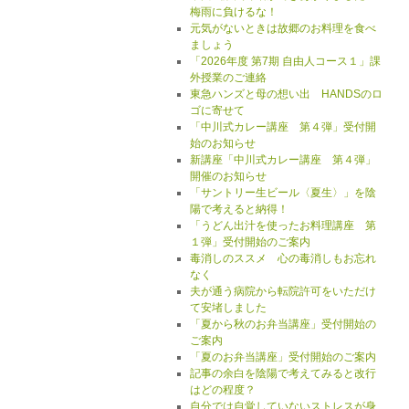
梅雨に負けるな！
元気がないときは故郷のお料理を食べ
ましょう
「2026年度 第7期 自由人コース１」課
外授業のご連絡
東急ハンズと母の想い出 HANDSのロ
ゴに寄せて
「中川式カレー講座 第４弾」受付開
始のお知らせ
新講座「中川式カレー講座 第４弾」
開催のお知らせ
「サントリー生ビール〈夏生〉」を陰
陽で考えると納得！
「うどん出汁を使ったお料理講座 第
１弾」受付開始のご案内
毒消しのススメ 心の毒消しもお忘れ
なく
夫が通う病院から転院許可をいただけ
て安堵しました
「夏から秋のお弁当講座」受付開始の
ご案内
「夏のお弁当講座」受付開始のご案内
記事の余白を陰陽で考えてみると改行
はどの程度？
自分では自覚していないストレスが身