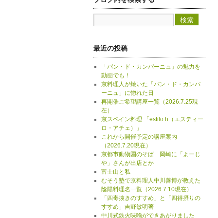
最近の投稿
「パン・ド・カンパーニュ」の魅力を
動画でも！
京料理人が焼いた「パン・ド・カンパ
ーニュ」に惚れた日
再開催ご希望講座一覧（2026.7.25現
在）
京スペイン料理 「estilo h（エスティー
ロ・アチェ）」
これから開催予定の講座案内
（2026.7.20現在）
京都市動物園のそば 岡崎に「よーじ
や」さんが出店とか
富士山と私
むそう塾で京料理人中川善博が教えた
陰陽料理名一覧（2026.7.10現在）
「四毒抜きのすすめ」と「四得摂りの
すすめ」吉野敏明著
中川式鉄火味噌ができあがりました