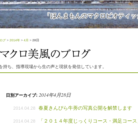
「ほんまもんのマクロビオティッ
ログ
>
2014年
>
4月
>
28日
を持ち、指導現場から生の声と現状を発信しています。
2014年4月28日
日別アーカイブ:
春夏きんぴら牛蒡の写真公開を解禁します
2014.04.28
「２０１４年度じっくりコース・満足コース
2014.04.28