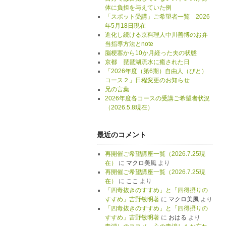
体に負担を与えていた例
「スポット受講」ご希望者一覧 2026
年5月18日現在
進化し続ける京料理人中川善博のお弁
当指導方法とnote
脳梗塞から10か月経った夫の状態
京都 琵琶湖疏水に癒された日
「2026年度（第6期）自由人（びと）
コース２」日程変更のお知らせ
兄の言葉
2026年度各コースの受講ご希望者状況
（2026.5.8現在）
最近のコメント
再開催ご希望講座一覧（2026.7.25現
在）
に
マクロ美風
より
再開催ご希望講座一覧（2026.7.25現
在）
に
ここ
より
「四毒抜きのすすめ」と「四得摂りの
すすめ」吉野敏明著
に
マクロ美風
より
「四毒抜きのすすめ」と「四得摂りの
すすめ」吉野敏明著
に
おはる
より