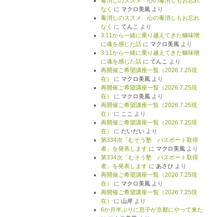
毒消しのススメ 心の毒消しもお忘れ
なく
に
マクロ美風
より
毒消しのススメ 心の毒消しもお忘れ
なく
に
てんこ
より
3.11から一緒に乗り越えてきた糠味噌
に魂を感じた話
に
マクロ美風
より
3.11から一緒に乗り越えてきた糠味噌
に魂を感じた話
に
てんこ
より
再開催ご希望講座一覧（2026.7.25現
在）
に
マクロ美風
より
再開催ご希望講座一覧（2026.7.25現
在）
に
マクロ美風
より
再開催ご希望講座一覧（2026.7.25現
在）
に
ここ
より
再開催ご希望講座一覧（2026.7.25現
在）
に
だいだい
より
第334次「むそう塾 パスポート取得
者」を発表します
に
マクロ美風
より
第334次「むそう塾 パスポート取得
者」を発表します
に
あさひ
より
再開催ご希望講座一覧（2026.7.25現
在）
に
マクロ美風
より
再開催ご希望講座一覧（2026.7.25現
在）
に
山岸
より
6か月半ぶりに息子が京都にやって来た