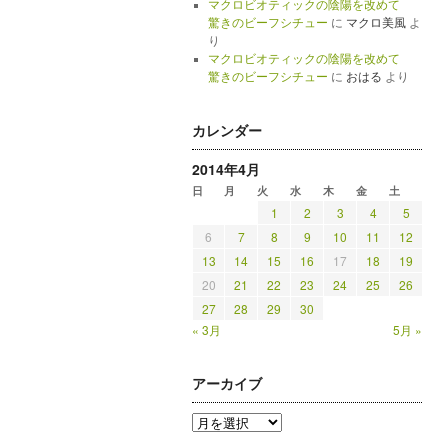
マクロビオティックの陰陽を改めて
驚きのビーフシチュー
に
マクロ美風
よ
り
マクロビオティックの陰陽を改めて
驚きのビーフシチュー
に
おはる
より
カレンダー
2014年4月
日
月
火
水
木
金
土
1
2
3
4
5
6
7
8
9
10
11
12
13
14
15
16
17
18
19
20
21
22
23
24
25
26
27
28
29
30
« 3月
5月 »
アーカイブ
ア
ー