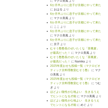
に
マクロ美風
より
6か月半ぶりに息子が京都にやって来た
に
おはる
より
6か月半ぶりに息子が京都にやって来た
に
マクロ美風
より
6か月半ぶりに息子が京都にやって来た
に
ここ
より
6か月半ぶりに息子が京都にやって来た
に
マクロ美風
より
6か月半ぶりに息子が京都にやって来た
に
京子
より
むそう塾塾長のぜいたくな「茶蕎麦」
が最高だった！
に
マクロ美風
より
むそう塾塾長のぜいたくな「茶蕎麦」
が最高だった！
に
Namika
より
2025年度おせち投稿一覧（マクロビオ
ティック京料理教室むそう塾）
に
マク
ロ美風
より
2025年度おせち投稿一覧（マクロビオ
ティック京料理教室むそう塾）
に
つむ
ぎ
より
ほどよい陰性が心地よい 生きるうえ
でヒントになる才能
に
マクロ美風
より
ほどよい陰性が心地よい 生きるうえ
でヒントになる才能
に
めぐ
より