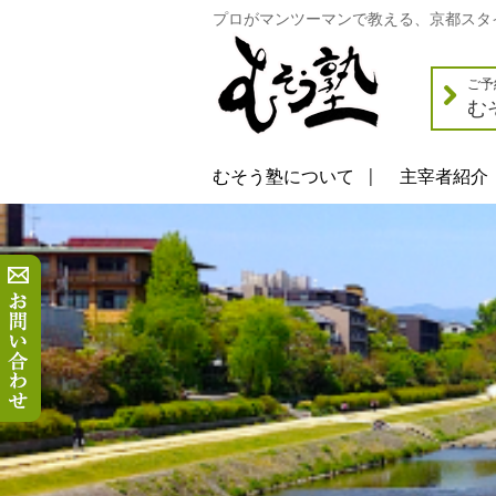
プロがマンツーマンで教える、京都スタ
ご予
む
むそう塾について
主宰者紹介