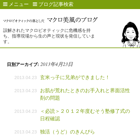
メニュー
ブログ記事検索
誤解されたマクロビオティックに危機感を持
ち、指導現場から生の声と現状を発信していま
す。
2013年4月23日
日別アーカイブ:
玄米っ子に兄弟ができました！
2013.04.23
お肌が荒れたときのお手入れと界面活性
2013.04.23
剤の問題
＜必読＞２０１２年度むそう塾修了式の
2013.04.23
日程確認
独活（うど）のきんぴら
2013.04.23