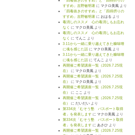
「四毒抜きのすすめ」と「四得摂りの
すすめ」吉野敏明著
に
マクロ美風
より
「四毒抜きのすすめ」と「四得摂りの
すすめ」吉野敏明著
に
おはる
より
毒消しのススメ 心の毒消しもお忘れ
なく
に
マクロ美風
より
毒消しのススメ 心の毒消しもお忘れ
なく
に
てんこ
より
3.11から一緒に乗り越えてきた糠味噌
に魂を感じた話
に
マクロ美風
より
3.11から一緒に乗り越えてきた糠味噌
に魂を感じた話
に
てんこ
より
再開催ご希望講座一覧（2026.7.25現
在）
に
マクロ美風
より
再開催ご希望講座一覧（2026.7.25現
在）
に
マクロ美風
より
再開催ご希望講座一覧（2026.7.25現
在）
に
ここ
より
再開催ご希望講座一覧（2026.7.25現
在）
に
だいだい
より
第334次「むそう塾 パスポート取得
者」を発表します
に
マクロ美風
より
第334次「むそう塾 パスポート取得
者」を発表します
に
あさひ
より
再開催ご希望講座一覧（2026.7.25現