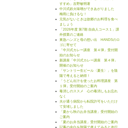
すすめ」吉野敏明著
中川式鉄火味噌ができあがりました
梅雨に負けるな！
元気がないときは故郷のお料理を食べ
ましょう
「2026年度 第7期 自由人コース１」課
外授業のご連絡
東急ハンズと母の想い出 HANDSのロ
ゴに寄せて
「中川式カレー講座 第４弾」受付開
始のお知らせ
新講座「中川式カレー講座 第４弾」
開催のお知らせ
「サントリー生ビール〈夏生〉」を陰
陽で考えると納得！
「うどん出汁を使ったお料理講座 第
１弾」受付開始のご案内
毒消しのススメ 心の毒消しもお忘れ
なく
夫が通う病院から転院許可をいただけ
て安堵しました
「夏から秋のお弁当講座」受付開始の
ご案内
「夏のお弁当講座」受付開始のご案内
記事の余白を陰陽で考えてみると改行