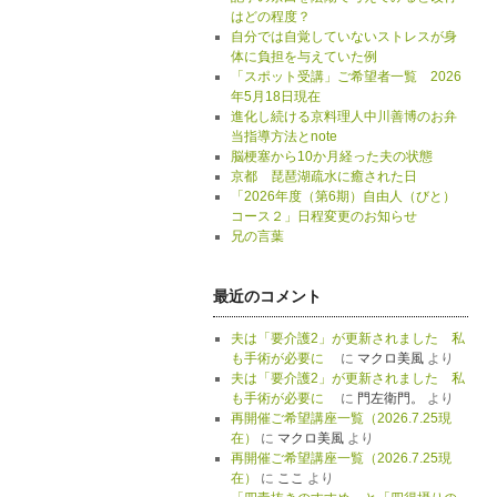
はどの程度？
自分では自覚していないストレスが身
体に負担を与えていた例
「スポット受講」ご希望者一覧 2026
年5月18日現在
進化し続ける京料理人中川善博のお弁
当指導方法とnote
脳梗塞から10か月経った夫の状態
京都 琵琶湖疏水に癒された日
「2026年度（第6期）自由人（びと）
コース２」日程変更のお知らせ
兄の言葉
最近のコメント
夫は「要介護2」が更新されました 私
も手術が必要に
に
マクロ美風
より
夫は「要介護2」が更新されました 私
も手術が必要に
に
門左衛門。
より
再開催ご希望講座一覧（2026.7.25現
在）
に
マクロ美風
より
再開催ご希望講座一覧（2026.7.25現
在）
に
ここ
より