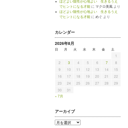
ほどよい陰性が心地よい 生きるうえ
でヒントになる才能
に
マクロ美風
より
ほどよい陰性が心地よい 生きるうえ
でヒントになる才能
に
めぐ
より
カレンダー
2026年8月
日
月
火
水
木
金
土
1
2
3
4
5
6
7
8
9
10
11
12
13
14
15
16
17
18
19
20
21
22
23
24
25
26
27
28
29
30
31
« 7月
アーカイブ
ア
ー