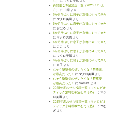
在）
に
マクロ美風
より
再開催ご希望講座一覧（2026.7.25現
在）
に
山岸
より
6か月半ぶりに息子が京都にやって来た
に
マクロ美風
より
6か月半ぶりに息子が京都にやって来た
に
おはる
より
6か月半ぶりに息子が京都にやって来た
に
マクロ美風
より
6か月半ぶりに息子が京都にやって来た
に
ここ
より
6か月半ぶりに息子が京都にやって来た
に
マクロ美風
より
6か月半ぶりに息子が京都にやって来た
に
京子
より
むそう塾塾長のぜいたくな「茶蕎麦」
が最高だった！
に
マクロ美風
より
むそう塾塾長のぜいたくな「茶蕎麦」
が最高だった！
に
Namika
より
2025年度おせち投稿一覧（マクロビオ
ティック京料理教室むそう塾）
に
マク
ロ美風
より
2025年度おせち投稿一覧（マクロビオ
ティック京料理教室むそう塾）
に
つむ
ぎ
より