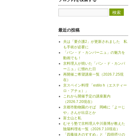
最近の投稿
夫は「要介護2」が更新されました 私
も手術が必要に
「パン・ド・カンパーニュ」の魅力を
動画でも！
京料理人が焼いた「パン・ド・カンパ
ーニュ」に惚れた日
再開催ご希望講座一覧（2026.7.25現
在）
京スペイン料理 「estilo h（エスティー
ロ・アチェ）」
これから開催予定の講座案内
（2026.7.20現在）
京都市動物園のそば 岡崎に「よーじ
や」さんが出店とか
富士山と私
むそう塾で京料理人中川善博が教えた
陰陽料理名一覧（2026.7.10現在）
「四毒抜きのすすめ」と「四得摂りの