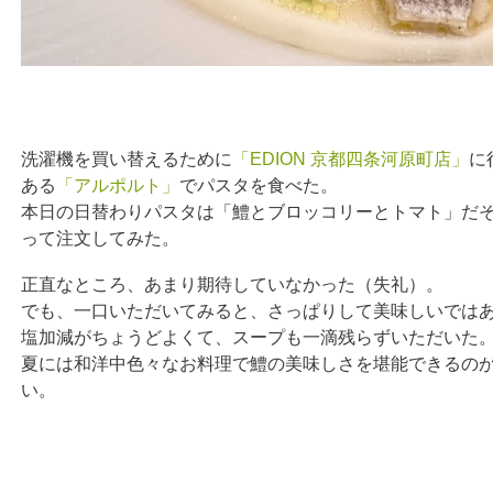
洗濯機を買い替えるために
「EDION 京都四条河原町店」
に
ある
「アルポルト」
でパスタを食べた。
本日の日替わりパスタは「鱧とブロッコリーとトマト」だ
って注文してみた。
正直なところ、あまり期待していなかった（失礼）。
でも、一口いただいてみると、さっぱりして美味しいでは
塩加減がちょうどよくて、スープも一滴残らずいただいた
夏には和洋中色々なお料理で鱧の美味しさを堪能できるの
い。