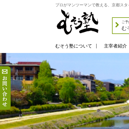
プロがマンツーマンで教える、京都スタ
ご予
む
むそう塾について
主宰者紹介