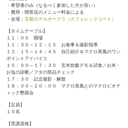
・希望者のみ（なるべく参加した方が良い）
・費用：喫茶店のメニュー料金による
・会場：
京都ホテルオークラ（カフェレックコート）
【タイムテーブル】
１１：００ 開場
１１：３０～１２：１５ お食事＆撮影指導
１２：１５～１４：４５ 自己紹介＆マクロ美風のワン
ポイントアドバイス
１５：００～１７：３０ 玄米炊飯デモ＆試食／お米・
お塩の診断／フタの部品チェック
１７：３０ 記念撮影・解散
１８：００～２０：００ マクロ美風とのマクロビオテ
ィック懇親会
【定員】
１０名
【受講資格】