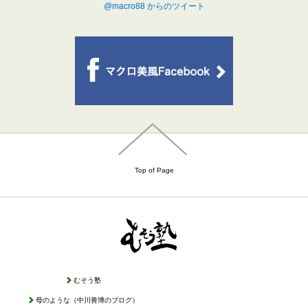
@macro88 からのツイート
Top of Page
むそう塾
母のような（中川善博のブログ）