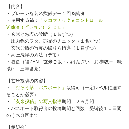
【内容】
・プレーンな玄米炊飯デモ１回＆試食
・使用する鍋：
「シコマチックｅコントロール
Vision（ビジョン）２.５Ｌ」
・玄米とお塩の診断（１名ずつ）
・圧力鍋のフタ、部品のチェック（１名ずつ）
・玄米ご飯の写真の撮り方指導（１名ずつ）
・高圧洗浄の方法（デモ）
・昼食（福ZEN：玄米ご飯・おばんざい・お味噌汁・糠
漬け・三年番茶）
【玄米投稿の内容】
・
「むそう塾 パスポート」
取得可（一定レベルに達す
ることが必要）
・
「玄米投稿」の写真指導
期間：２ヵ月間
・パスポート取得者の投稿期間と回数：受講後１０日間
のうち３回まで
【懇親会】