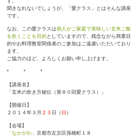
す。
聞きなれないでしょうが、「愛クラス」とはそんな講座
です。
なお、この愛クラスは
個人がご家庭で美味しい玄米ご飯
を炊くことを目的
としていますので、残念ながら商業目
的やお料理教室関係者のご参加はご遠慮いただいており
ます。
ご協力のほど、よろしくお願い申し上げます。
* * *
【講座名】
「玄米の炊き方秘伝（第８０回愛クラス）」
【開催日】
２０１４年３月
２３
日（
日
）
【会場】
「なかがわ」
京都市左京区孫橋町１８