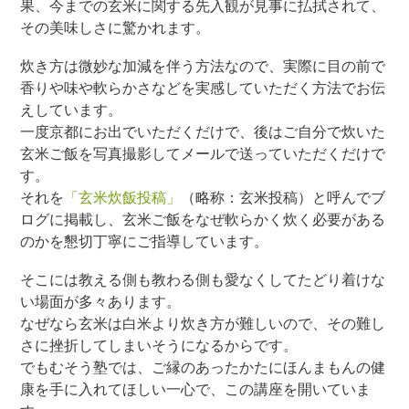
果、今までの玄米に関する先入観が見事に払拭されて、
その美味しさに驚かれます。
炊き方は微妙な加減を伴う方法なので、実際に目の前で
香りや味や軟らかさなどを実感していただく方法でお伝
えしています。
一度京都にお出でいただくだけで、後はご自分で炊いた
玄米ご飯を写真撮影してメールで送っていただくだけで
す。
それを
「玄米炊飯投稿」
（略称：玄米投稿）と呼んでブ
ログに掲載し、玄米ご飯をなぜ軟らかく炊く必要がある
のかを懇切丁寧にご指導しています。
そこには教える側も教わる側も愛なくしてたどり着けな
い場面が多々あります。
なぜなら玄米は白米より炊き方が難しいので、その難し
さに挫折してしまいそうになるからです。
でもむそう塾では、ご縁のあったかたにほんまもんの健
康を手に入れてほしい一心で、この講座を開いていま