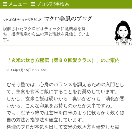
メニュー
ブログ記事検索
誤解されたマクロビオティックに危機感を持
ち、指導現場から生の声と現状を発信していま
す。
「玄米の炊き方秘伝（第８０回愛クラス）」のご案内
2014年1月15日 6:27 AM
むそう塾では、心身のバランスを調えるための入門とし
て、主食を玄米ご飯にすることをお奨めしています。
しかし、玄米ご飯は硬いから、臭いがどうも、消化が悪
いから、こんな印象をお持ちのかたが大半ですね。
でも、むそう塾では玄米を白米のように軟らかく炊く独
自の方法と指導法を確立しています。
料理のプロが本気を出して玄米の炊き方を研究した結