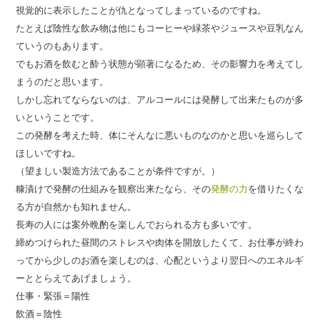
視覚的に表示したことが仇となってしまっているのですね。
たとえば陰性な飲み物は他にもコーヒーや緑茶やジュースや豆乳なん
ていうのもあります。
でもお酒を飲むと酔う状態が顕著になるため、その影響力を考えてし
まうのだと思います。
しかし忘れてならないのは、アルコールには発酵して出来たものが多
いということです。
この発酵を考えた時、体にそんなに悪いものなのかと思いを巡らして
ほしいですね。
（望ましい製造方法であることが条件ですが。）
糠漬けで発酵の仕組みを観察出来たなら、その
発酵の力
を借りたくな
る方が自然かも知れません。
長寿の人には案外晩酌を楽しんでおられる方も多いです。
締めつけられた昼間のストレスや肉体を開放したくて、お仕事が終わ
ってから少しのお酒を楽しむのは、心配というより翌日へのエネルギ
ーととらえてあげましょう。
仕事・緊張＝陽性
飲酒＝陰性