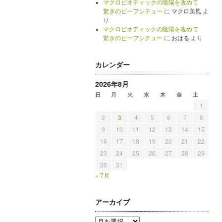
マクロビオティックの陰陽を改めて
驚きのビーフシチュー
に
マクロ美風
よ
り
マクロビオティックの陰陽を改めて
驚きのビーフシチュー
に
おはる
より
カレンダー
2026年8月
日
月
火
水
木
金
土
1
2
3
4
5
6
7
8
9
10
11
12
13
14
15
16
17
18
19
20
21
22
23
24
25
26
27
28
29
30
31
« 7月
アーカイブ
ア