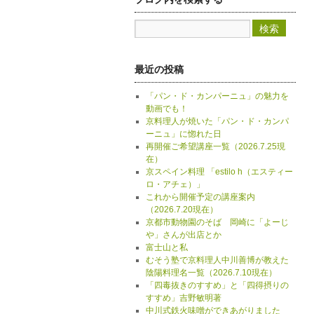
最近の投稿
「パン・ド・カンパーニュ」の魅力を
動画でも！
京料理人が焼いた「パン・ド・カンパ
ーニュ」に惚れた日
再開催ご希望講座一覧（2026.7.25現
在）
京スペイン料理 「estilo h（エスティー
ロ・アチェ）」
これから開催予定の講座案内
（2026.7.20現在）
京都市動物園のそば 岡崎に「よーじ
や」さんが出店とか
富士山と私
むそう塾で京料理人中川善博が教えた
陰陽料理名一覧（2026.7.10現在）
「四毒抜きのすすめ」と「四得摂りの
すすめ」吉野敏明著
中川式鉄火味噌ができあがりました