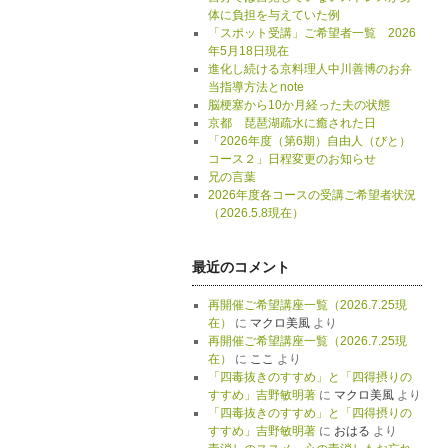
体に負担を与えていた例
「スポット受講」ご希望者一覧 2026
年5月18日現在
進化し続ける京料理人中川善博のお弁
当指導方法とnote
脳梗塞から10か月経った夫の状態
京都 琵琶湖疏水に癒された日
「2026年度（第6期）自由人（びと）
コース２」日程変更のお知らせ
兄の言葉
2026年度各コースの受講ご希望者状況
（2026.5.8現在）
最近のコメント
再開催ご希望講座一覧（2026.7.25現
在）
に
マクロ美風
より
再開催ご希望講座一覧（2026.7.25現
在）
に
ここ
より
「四毒抜きのすすめ」と「四得摂りの
すすめ」吉野敏明著
に
マクロ美風
より
「四毒抜きのすすめ」と「四得摂りの
すすめ」吉野敏明著
に
おはる
より