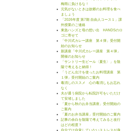
梅雨に負けるな！
元気がないときは故郷のお料理を食べ
ましょう
「2026年度 第7期 自由人コース１」課
外授業のご連絡
東急ハンズと母の想い出 HANDSのロ
ゴに寄せて
「中川式カレー講座 第４弾」受付開
始のお知らせ
新講座「中川式カレー講座 第４弾」
開催のお知らせ
「サントリー生ビール〈夏生〉」を陰
陽で考えると納得！
「うどん出汁を使ったお料理講座 第
１弾」受付開始のご案内
毒消しのススメ 心の毒消しもお忘れ
なく
夫が通う病院から転院許可をいただけ
て安堵しました
「夏から秋のお弁当講座」受付開始の
ご案内
「夏のお弁当講座」受付開始のご案内
記事の余白を陰陽で考えてみると改行
はどの程度？
自分では自覚していないストレスが身