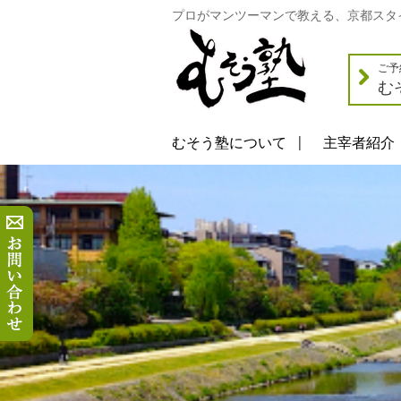
プロがマンツーマンで教える、京都スタ
ご予
む
むそう塾について
主宰者紹介