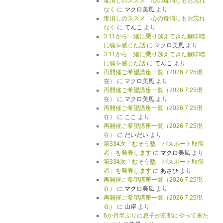
毒消しのススメ 心の毒消しもお忘れ
なく
に
マクロ美風
より
毒消しのススメ 心の毒消しもお忘れ
なく
に
てんこ
より
3.11から一緒に乗り越えてきた糠味噌
に魂を感じた話
に
マクロ美風
より
3.11から一緒に乗り越えてきた糠味噌
に魂を感じた話
に
てんこ
より
再開催ご希望講座一覧（2026.7.25現
在）
に
マクロ美風
より
再開催ご希望講座一覧（2026.7.25現
在）
に
マクロ美風
より
再開催ご希望講座一覧（2026.7.25現
在）
に
ここ
より
再開催ご希望講座一覧（2026.7.25現
在）
に
だいだい
より
第334次「むそう塾 パスポート取得
者」を発表します
に
マクロ美風
より
第334次「むそう塾 パスポート取得
者」を発表します
に
あさひ
より
再開催ご希望講座一覧（2026.7.25現
在）
に
マクロ美風
より
再開催ご希望講座一覧（2026.7.25現
在）
に
山岸
より
6か月半ぶりに息子が京都にやって来た