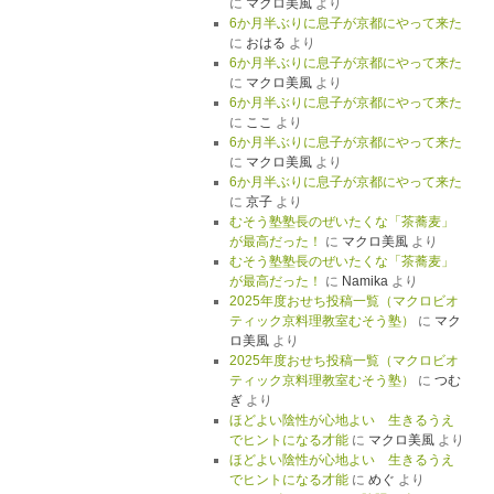
に
マクロ美風
より
6か月半ぶりに息子が京都にやって来た
に
おはる
より
6か月半ぶりに息子が京都にやって来た
に
マクロ美風
より
6か月半ぶりに息子が京都にやって来た
に
ここ
より
6か月半ぶりに息子が京都にやって来た
に
マクロ美風
より
6か月半ぶりに息子が京都にやって来た
に
京子
より
むそう塾塾長のぜいたくな「茶蕎麦」
が最高だった！
に
マクロ美風
より
むそう塾塾長のぜいたくな「茶蕎麦」
が最高だった！
に
Namika
より
2025年度おせち投稿一覧（マクロビオ
ティック京料理教室むそう塾）
に
マク
ロ美風
より
2025年度おせち投稿一覧（マクロビオ
ティック京料理教室むそう塾）
に
つむ
ぎ
より
ほどよい陰性が心地よい 生きるうえ
でヒントになる才能
に
マクロ美風
より
ほどよい陰性が心地よい 生きるうえ
でヒントになる才能
に
めぐ
より