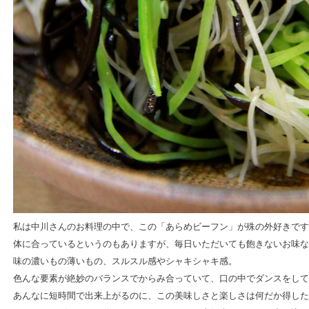
私は中川さんのお料理の中で、この「あらめビーフン」が殊の外好きです
体に合っているというのもありますが、毎日いただいても飽きないお味な
味の濃いもの薄いもの、スルスル感やシャキシャキ感。
色んな要素が絶妙のバランスでからみ合っていて、口の中でダンスをして
あんなに短時間で出来上がるのに、この美味しさと楽しさは何だか得した