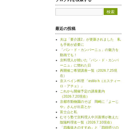
最近の投稿
夫は「要介護2」が更新されました 私
も手術が必要に
「パン・ド・カンパーニュ」の魅力を
動画でも！
京料理人が焼いた「パン・ド・カンパ
ーニュ」に惚れた日
再開催ご希望講座一覧（2026.7.25現
在）
京スペイン料理 「estilo h（エスティー
ロ・アチェ）」
これから開催予定の講座案内
（2026.7.20現在）
京都市動物園のそば 岡崎に「よーじ
や」さんが出店とか
富士山と私
むそう塾で京料理人中川善博が教えた
陰陽料理名一覧（2026.7.10現在）
「四毒抜きのすすめ」と「四得摂りの