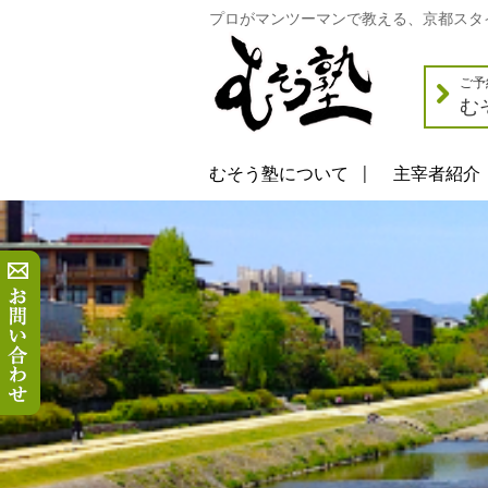
プロがマンツーマンで教える、京都スタ
ご予
む
むそう塾について
主宰者紹介