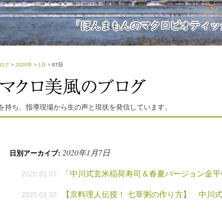
「ほんまもんのマクロビオティッ
ログ
>
2020年
>
1月
>
07日
を持ち、指導現場から生の声と現状を発信しています。
2020年1月7日
日別アーカイブ:
「中川式玄米稲荷寿司＆春夏バージョン金平
2020.01.07
【京料理人伝授！ 七草粥の作り方】 中川
2020.01.07