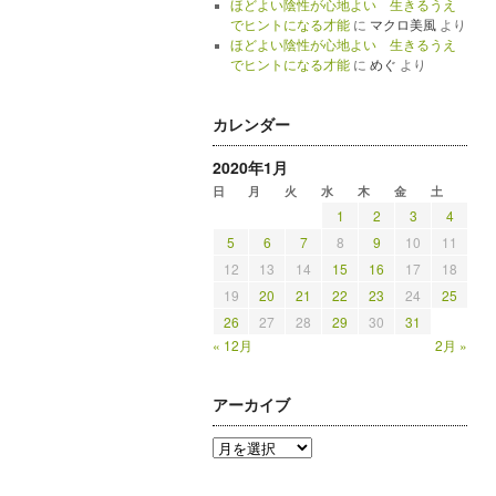
ほどよい陰性が心地よい 生きるうえ
でヒントになる才能
に
マクロ美風
より
ほどよい陰性が心地よい 生きるうえ
でヒントになる才能
に
めぐ
より
カレンダー
2020年1月
日
月
火
水
木
金
土
1
2
3
4
5
6
7
8
9
10
11
12
13
14
15
16
17
18
19
20
21
22
23
24
25
26
27
28
29
30
31
« 12月
2月 »
アーカイブ
ア
ー
カ