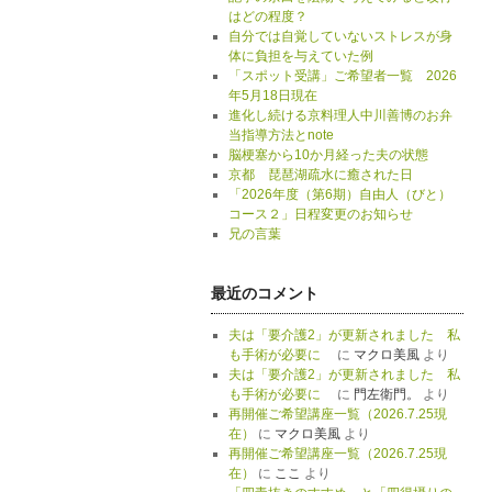
はどの程度？
自分では自覚していないストレスが身
体に負担を与えていた例
「スポット受講」ご希望者一覧 2026
年5月18日現在
進化し続ける京料理人中川善博のお弁
当指導方法とnote
脳梗塞から10か月経った夫の状態
京都 琵琶湖疏水に癒された日
「2026年度（第6期）自由人（びと）
コース２」日程変更のお知らせ
兄の言葉
最近のコメント
夫は「要介護2」が更新されました 私
も手術が必要に
に
マクロ美風
より
夫は「要介護2」が更新されました 私
も手術が必要に
に
門左衛門。
より
再開催ご希望講座一覧（2026.7.25現
在）
に
マクロ美風
より
再開催ご希望講座一覧（2026.7.25現
在）
に
ここ
より