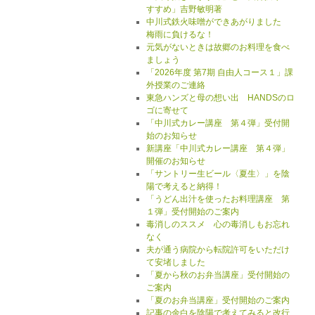
すすめ」吉野敏明著
中川式鉄火味噌ができあがりました
梅雨に負けるな！
元気がないときは故郷のお料理を食べ
ましょう
「2026年度 第7期 自由人コース１」課
外授業のご連絡
東急ハンズと母の想い出 HANDSのロ
ゴに寄せて
「中川式カレー講座 第４弾」受付開
始のお知らせ
新講座「中川式カレー講座 第４弾」
開催のお知らせ
「サントリー生ビール〈夏生〉」を陰
陽で考えると納得！
「うどん出汁を使ったお料理講座 第
１弾」受付開始のご案内
毒消しのススメ 心の毒消しもお忘れ
なく
夫が通う病院から転院許可をいただけ
て安堵しました
「夏から秋のお弁当講座」受付開始の
ご案内
「夏のお弁当講座」受付開始のご案内
記事の余白を陰陽で考えてみると改行