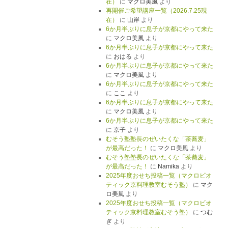
在）
に
マクロ美風
より
再開催ご希望講座一覧（2026.7.25現
在）
に
山岸
より
6か月半ぶりに息子が京都にやって来た
に
マクロ美風
より
6か月半ぶりに息子が京都にやって来た
に
おはる
より
6か月半ぶりに息子が京都にやって来た
に
マクロ美風
より
6か月半ぶりに息子が京都にやって来た
に
ここ
より
6か月半ぶりに息子が京都にやって来た
に
マクロ美風
より
6か月半ぶりに息子が京都にやって来た
に
京子
より
むそう塾塾長のぜいたくな「茶蕎麦」
が最高だった！
に
マクロ美風
より
むそう塾塾長のぜいたくな「茶蕎麦」
が最高だった！
に
Namika
より
2025年度おせち投稿一覧（マクロビオ
ティック京料理教室むそう塾）
に
マク
ロ美風
より
2025年度おせち投稿一覧（マクロビオ
ティック京料理教室むそう塾）
に
つむ
ぎ
より