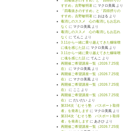
「四毒抜きのすすめ」と「四得摂りの
すすめ」吉野敏明著
に
マクロ美風
より
「四毒抜きのすすめ」と「四得摂りの
すすめ」吉野敏明著
に
おはる
より
毒消しのススメ 心の毒消しもお忘れ
なく
に
マクロ美風
より
毒消しのススメ 心の毒消しもお忘れ
なく
に
てんこ
より
3.11から一緒に乗り越えてきた糠味噌
に魂を感じた話
に
マクロ美風
より
3.11から一緒に乗り越えてきた糠味噌
に魂を感じた話
に
てんこ
より
再開催ご希望講座一覧（2026.7.25現
在）
に
マクロ美風
より
再開催ご希望講座一覧（2026.7.25現
在）
に
マクロ美風
より
再開催ご希望講座一覧（2026.7.25現
在）
に
ここ
より
再開催ご希望講座一覧（2026.7.25現
在）
に
だいだい
より
第334次「むそう塾 パスポート取得
者」を発表します
に
マクロ美風
より
第334次「むそう塾 パスポート取得
者」を発表します
に
あさひ
より
再開催ご希望講座一覧（2026.7.25現