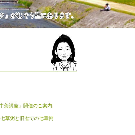
ク」がむそう塾にあります。
牛蒡講座」開催のご案内
式七草粥と旧暦での七草粥