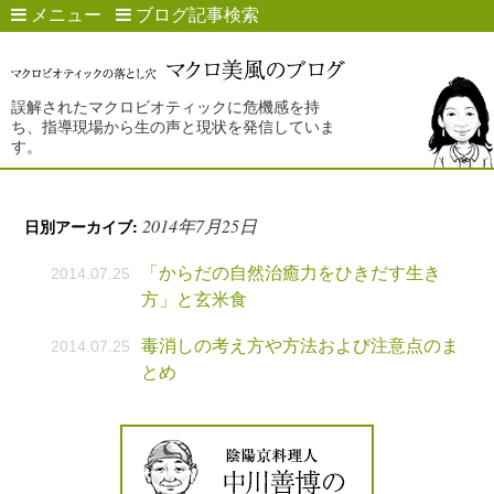
メニュー
ブログ記事検索
誤解されたマクロビオティックに危機感を持
ち、指導現場から生の声と現状を発信していま
す。
2014年7月25日
日別アーカイブ:
「からだの自然治癒力をひきだす生き
2014.07.25
方」と玄米食
毒消しの考え方や方法および注意点のま
2014.07.25
とめ