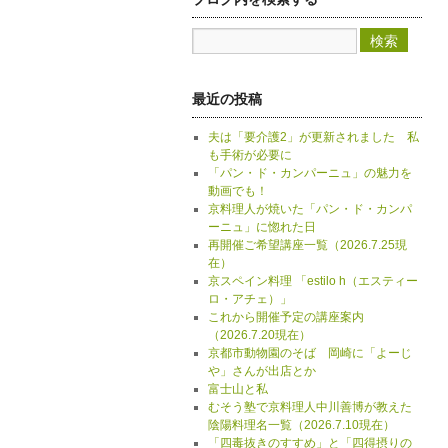
最近の投稿
夫は「要介護2」が更新されました 私
も手術が必要に
「パン・ド・カンパーニュ」の魅力を
動画でも！
京料理人が焼いた「パン・ド・カンパ
ーニュ」に惚れた日
再開催ご希望講座一覧（2026.7.25現
在）
京スペイン料理 「estilo h（エスティー
ロ・アチェ）」
これから開催予定の講座案内
（2026.7.20現在）
京都市動物園のそば 岡崎に「よーじ
や」さんが出店とか
富士山と私
むそう塾で京料理人中川善博が教えた
陰陽料理名一覧（2026.7.10現在）
「四毒抜きのすすめ」と「四得摂りの