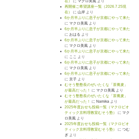
在）
に
マクロ美風
より
再開催ご希望講座一覧（2026.7.25現
在）
に
山岸
より
6か月半ぶりに息子が京都にやって来た
に
マクロ美風
より
6か月半ぶりに息子が京都にやって来た
に
おはる
より
6か月半ぶりに息子が京都にやって来た
に
マクロ美風
より
6か月半ぶりに息子が京都にやって来た
に
ここ
より
6か月半ぶりに息子が京都にやって来た
に
マクロ美風
より
6か月半ぶりに息子が京都にやって来た
に
京子
より
むそう塾塾長のぜいたくな「茶蕎麦」
が最高だった！
に
マクロ美風
より
むそう塾塾長のぜいたくな「茶蕎麦」
が最高だった！
に
Namika
より
2025年度おせち投稿一覧（マクロビオ
ティック京料理教室むそう塾）
に
マク
ロ美風
より
2025年度おせち投稿一覧（マクロビオ
ティック京料理教室むそう塾）
に
つむ
ぎ
より