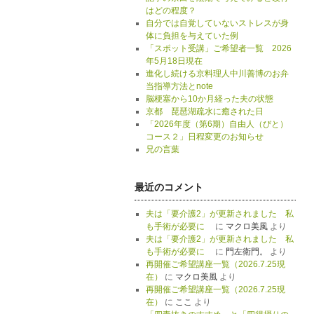
はどの程度？
自分では自覚していないストレスが身
体に負担を与えていた例
「スポット受講」ご希望者一覧 2026
年5月18日現在
進化し続ける京料理人中川善博のお弁
当指導方法とnote
脳梗塞から10か月経った夫の状態
京都 琵琶湖疏水に癒された日
「2026年度（第6期）自由人（びと）
コース２」日程変更のお知らせ
兄の言葉
最近のコメント
夫は「要介護2」が更新されました 私
も手術が必要に
に
マクロ美風
より
夫は「要介護2」が更新されました 私
も手術が必要に
に
門左衛門。
より
再開催ご希望講座一覧（2026.7.25現
在）
に
マクロ美風
より
再開催ご希望講座一覧（2026.7.25現
在）
に
ここ
より