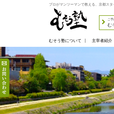
プロがマンツーマンで教える、京都スタ
ご予
む
むそう塾について
主宰者紹介