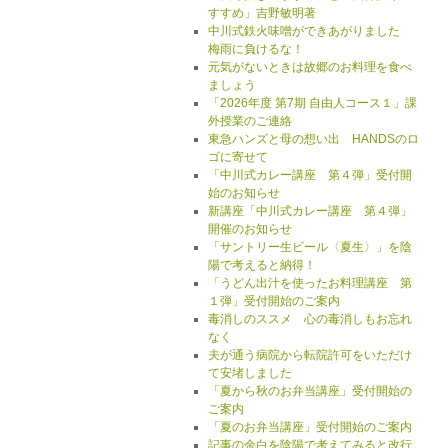
すすめ」吉野敏明著
中川式鉄火味噌ができあがりました
梅雨に負けるな！
元気がないときは故郷のお料理を食べ
ましょう
「2026年度 第7期 自由人コース１」課
外授業のご連絡
東急ハンズと母の想い出 HANDSのロ
ゴに寄せて
「中川式カレー講座 第４弾」受付開
始のお知らせ
新講座「中川式カレー講座 第４弾」
開催のお知らせ
「サントリー生ビール〈夏生〉」を陰
陽で考えると納得！
「うどん出汁を使ったお料理講座 第
１弾」受付開始のご案内
毒消しのススメ 心の毒消しもお忘れ
なく
夫が通う病院から転院許可をいただけ
て安堵しました
「夏から秋のお弁当講座」受付開始の
ご案内
「夏のお弁当講座」受付開始のご案内
記事の余白を陰陽で考えてみると改行