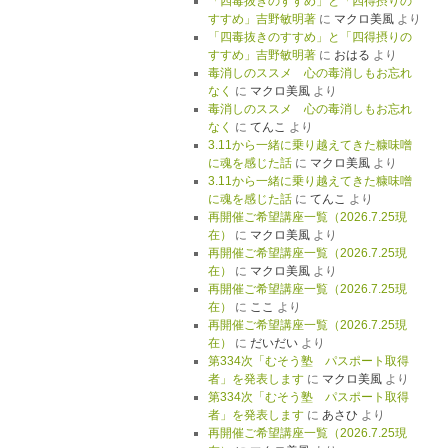
「四毒抜きのすすめ」と「四得摂りの
すすめ」吉野敏明著
に
マクロ美風
より
「四毒抜きのすすめ」と「四得摂りの
すすめ」吉野敏明著
に
おはる
より
毒消しのススメ 心の毒消しもお忘れ
なく
に
マクロ美風
より
毒消しのススメ 心の毒消しもお忘れ
なく
に
てんこ
より
3.11から一緒に乗り越えてきた糠味噌
に魂を感じた話
に
マクロ美風
より
3.11から一緒に乗り越えてきた糠味噌
に魂を感じた話
に
てんこ
より
再開催ご希望講座一覧（2026.7.25現
在）
に
マクロ美風
より
再開催ご希望講座一覧（2026.7.25現
在）
に
マクロ美風
より
再開催ご希望講座一覧（2026.7.25現
在）
に
ここ
より
再開催ご希望講座一覧（2026.7.25現
在）
に
だいだい
より
第334次「むそう塾 パスポート取得
者」を発表します
に
マクロ美風
より
第334次「むそう塾 パスポート取得
者」を発表します
に
あさひ
より
再開催ご希望講座一覧（2026.7.25現