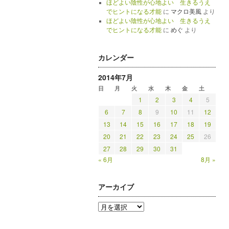
ほどよい陰性が心地よい 生きるうえ
でヒントになる才能
に
マクロ美風
より
ほどよい陰性が心地よい 生きるうえ
でヒントになる才能
に
めぐ
より
カレンダー
2014年7月
日
月
火
水
木
金
土
1
2
3
4
5
6
7
8
9
10
11
12
13
14
15
16
17
18
19
20
21
22
23
24
25
26
27
28
29
30
31
« 6月
8月 »
アーカイブ
ア
ー
カ