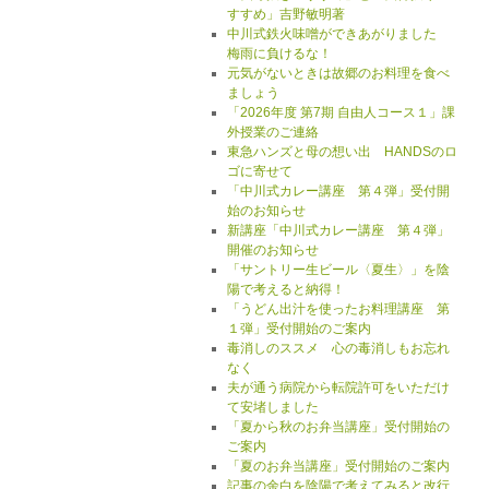
すすめ」吉野敏明著
中川式鉄火味噌ができあがりました
梅雨に負けるな！
元気がないときは故郷のお料理を食べ
ましょう
「2026年度 第7期 自由人コース１」課
外授業のご連絡
東急ハンズと母の想い出 HANDSのロ
ゴに寄せて
「中川式カレー講座 第４弾」受付開
始のお知らせ
新講座「中川式カレー講座 第４弾」
開催のお知らせ
「サントリー生ビール〈夏生〉」を陰
陽で考えると納得！
「うどん出汁を使ったお料理講座 第
１弾」受付開始のご案内
毒消しのススメ 心の毒消しもお忘れ
なく
夫が通う病院から転院許可をいただけ
て安堵しました
「夏から秋のお弁当講座」受付開始の
ご案内
「夏のお弁当講座」受付開始のご案内
記事の余白を陰陽で考えてみると改行