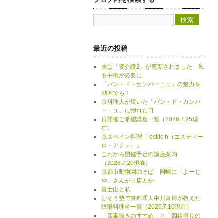
最近の投稿
夫は「要介護2」が更新されました 私
も手術が必要に
「パン・ド・カンパーニュ」の魅力を
動画でも！
京料理人が焼いた「パン・ド・カンパ
ーニュ」に惚れた日
再開催ご希望講座一覧（2026.7.25現
在）
京スペイン料理 「estilo h（エスティー
ロ・アチェ）」
これから開催予定の講座案内
（2026.7.20現在）
京都市動物園のそば 岡崎に「よーじ
や」さんが出店とか
富士山と私
むそう塾で京料理人中川善博が教えた
陰陽料理名一覧（2026.7.10現在）
「四毒抜きのすすめ」と「四得摂りの