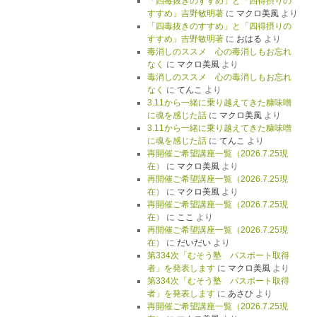
「四毒抜きのすすめ」と「四得摂りの
すすめ」吉野敏明著
に
マクロ美風
より
「四毒抜きのすすめ」と「四得摂りの
すすめ」吉野敏明著
に
おはる
より
毒消しのススメ 心の毒消しもお忘れ
なく
に
マクロ美風
より
毒消しのススメ 心の毒消しもお忘れ
なく
に
てんこ
より
3.11から一緒に乗り越えてきた糠味噌
に魂を感じた話
に
マクロ美風
より
3.11から一緒に乗り越えてきた糠味噌
に魂を感じた話
に
てんこ
より
再開催ご希望講座一覧（2026.7.25現
在）
に
マクロ美風
より
再開催ご希望講座一覧（2026.7.25現
在）
に
マクロ美風
より
再開催ご希望講座一覧（2026.7.25現
在）
に
ここ
より
再開催ご希望講座一覧（2026.7.25現
在）
に
だいだい
より
第334次「むそう塾 パスポート取得
者」を発表します
に
マクロ美風
より
第334次「むそう塾 パスポート取得
者」を発表します
に
あさひ
より
再開催ご希望講座一覧（2026.7.25現