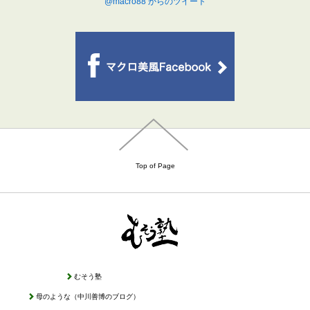
@macro88 からのツイート
Top of Page
むそう塾
母のような（中川善博のブログ）