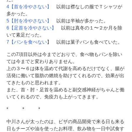
4【首を冷やさない】
以前は襟なしの服でＴシャツが
多かった。
5【肘を冷やさない】
以前は半袖が多かった。
6【足首を冷やさない】
以前は真冬の１〜２か月を除
いて素足だった。
7【パンを食べない
】 以前は菓子パンも食べていた。
この7項目以外は今までどおりで、食べ物もパンを除い
ては今までと変わりありません。
上の３〜６は体を温めて代謝を高めるだけでなく、腸が
活発に働いて脂肪の燃焼を助けてくれるので、効果が出
てきたものと思われます。
また、首・肘・足首を温めると副交感神経がちゃんと働
いてくれるので、免疫力も上がってきます。
* * *
中川さんが太ったのは、ピザの商品開発で来る日も来る
日もチーズや油を使ったお料理、飲み物を一日中試食す