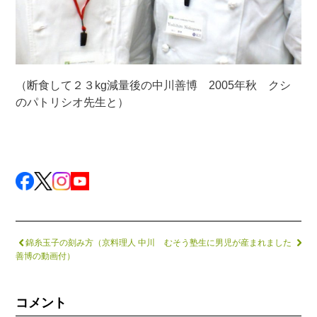
（断食して２３kg減量後の中川善博 2005年秋 クシ
のパトリシオ先生と）
錦糸玉子の刻み方（京料理人 中川
むそう塾生に男児が産まれました
善博の動画付）
コメント