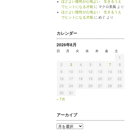
ほどよい陰性が心地よい 生きるうえ
でヒントになる才能
に
マクロ美風
より
ほどよい陰性が心地よい 生きるうえ
でヒントになる才能
に
めぐ
より
カレンダー
2026年8月
日
月
火
水
木
金
土
1
2
3
4
5
6
7
8
9
10
11
12
13
14
15
16
17
18
19
20
21
22
23
24
25
26
27
28
29
30
31
« 7月
アーカイブ
ア
ー