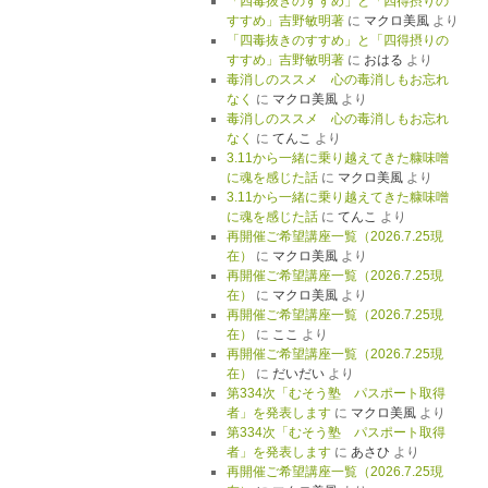
「四毒抜きのすすめ」と「四得摂りの
すすめ」吉野敏明著
に
マクロ美風
より
「四毒抜きのすすめ」と「四得摂りの
すすめ」吉野敏明著
に
おはる
より
毒消しのススメ 心の毒消しもお忘れ
なく
に
マクロ美風
より
毒消しのススメ 心の毒消しもお忘れ
なく
に
てんこ
より
3.11から一緒に乗り越えてきた糠味噌
に魂を感じた話
に
マクロ美風
より
3.11から一緒に乗り越えてきた糠味噌
に魂を感じた話
に
てんこ
より
再開催ご希望講座一覧（2026.7.25現
在）
に
マクロ美風
より
再開催ご希望講座一覧（2026.7.25現
在）
に
マクロ美風
より
再開催ご希望講座一覧（2026.7.25現
在）
に
ここ
より
再開催ご希望講座一覧（2026.7.25現
在）
に
だいだい
より
第334次「むそう塾 パスポート取得
者」を発表します
に
マクロ美風
より
第334次「むそう塾 パスポート取得
者」を発表します
に
あさひ
より
再開催ご希望講座一覧（2026.7.25現