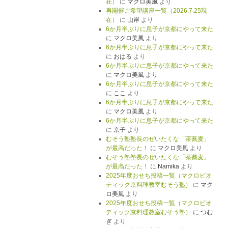
在）
に
マクロ美風
より
再開催ご希望講座一覧（2026.7.25現
在）
に
山岸
より
6か月半ぶりに息子が京都にやって来た
に
マクロ美風
より
6か月半ぶりに息子が京都にやって来た
に
おはる
より
6か月半ぶりに息子が京都にやって来た
に
マクロ美風
より
6か月半ぶりに息子が京都にやって来た
に
ここ
より
6か月半ぶりに息子が京都にやって来た
に
マクロ美風
より
6か月半ぶりに息子が京都にやって来た
に
京子
より
むそう塾塾長のぜいたくな「茶蕎麦」
が最高だった！
に
マクロ美風
より
むそう塾塾長のぜいたくな「茶蕎麦」
が最高だった！
に
Namika
より
2025年度おせち投稿一覧（マクロビオ
ティック京料理教室むそう塾）
に
マク
ロ美風
より
2025年度おせち投稿一覧（マクロビオ
ティック京料理教室むそう塾）
に
つむ
ぎ
より