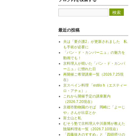
最近の投稿
夫は「要介護2」が更新されました 私
も手術が必要に
「パン・ド・カンパーニュ」の魅力を
動画でも！
京料理人が焼いた「パン・ド・カンパ
ーニュ」に惚れた日
再開催ご希望講座一覧（2026.7.25現
在）
京スペイン料理 「estilo h（エスティー
ロ・アチェ）」
これから開催予定の講座案内
（2026.7.20現在）
京都市動物園のそば 岡崎に「よーじ
や」さんが出店とか
富士山と私
むそう塾で京料理人中川善博が教えた
陰陽料理名一覧（2026.7.10現在）
「四毒抜きのすすめ」と「四得摂りの