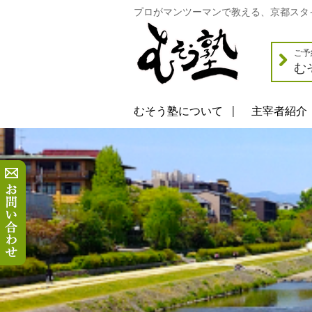
プロがマンツーマンで教える、京都スタ
ご予
む
むそう塾について
主宰者紹介