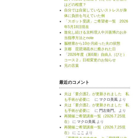
はどの程度？
自分では自覚していないストレスが身
体に負担を与えていた例
「スポット受講」ご希望者一覧 2026
年5月18日現在
進化し続ける京料理人中川善博のお弁
当指導方法とnote
脳梗塞から10か月経った夫の状態
京都 琵琶湖疏水に癒された日
「2026年度（第6期）自由人（びと）
コース２」日程変更のお知らせ
兄の言葉
最近のコメント
夫は「要介護2」が更新されました 私
も手術が必要に
に
マクロ美風
より
夫は「要介護2」が更新されました 私
も手術が必要に
に
門左衛門。
より
再開催ご希望講座一覧（2026.7.25現
在）
に
マクロ美風
より
再開催ご希望講座一覧（2026.7.25現
在）
に
ここ
より