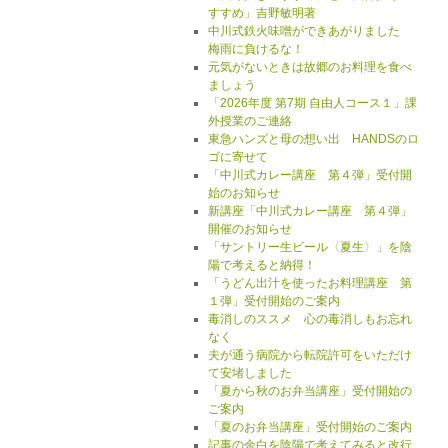
すすめ」吉野敏明著
中川式鉄火味噌ができあがりました
梅雨に負けるな！
元気がないときは故郷のお料理を食べ
ましょう
「2026年度 第7期 自由人コース１」課
外授業のご連絡
東急ハンズと母の想い出 HANDSのロ
ゴに寄せて
「中川式カレー講座 第４弾」受付開
始のお知らせ
新講座「中川式カレー講座 第４弾」
開催のお知らせ
「サントリー生ビール〈夏生〉」を陰
陽で考えると納得！
「うどん出汁を使ったお料理講座 第
１弾」受付開始のご案内
毒消しのススメ 心の毒消しもお忘れ
なく
夫が通う病院から転院許可をいただけ
て安堵しました
「夏から秋のお弁当講座」受付開始の
ご案内
「夏のお弁当講座」受付開始のご案内
記事の余白を陰陽で考えてみると改行