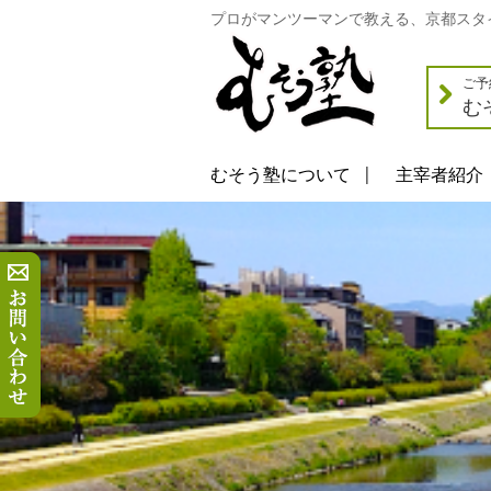
プロがマンツーマンで教える、京都スタ
ご予
む
むそう塾について
主宰者紹介