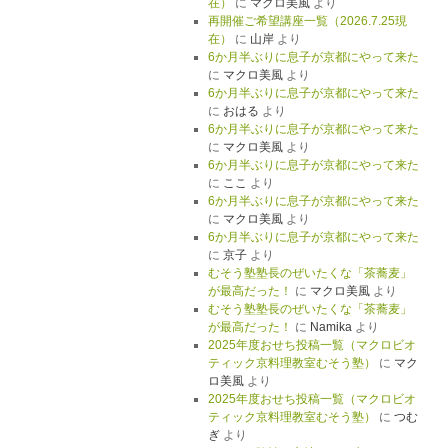
在）
に
マクロ美風
より
再開催ご希望講座一覧（2026.7.25現
在）
に
山岸
より
6か月半ぶりに息子が京都にやって来た
に
マクロ美風
より
6か月半ぶりに息子が京都にやって来た
に
おはる
より
6か月半ぶりに息子が京都にやって来た
に
マクロ美風
より
6か月半ぶりに息子が京都にやって来た
に
ここ
より
6か月半ぶりに息子が京都にやって来た
に
マクロ美風
より
6か月半ぶりに息子が京都にやって来た
に
京子
より
むそう塾塾長のぜいたくな「茶蕎麦」
が最高だった！
に
マクロ美風
より
むそう塾塾長のぜいたくな「茶蕎麦」
が最高だった！
に
Namika
より
2025年度おせち投稿一覧（マクロビオ
ティック京料理教室むそう塾）
に
マク
ロ美風
より
2025年度おせち投稿一覧（マクロビオ
ティック京料理教室むそう塾）
に
つむ
ぎ
より