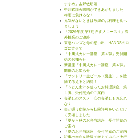
すすめ」吉野敏明著
中川式鉄火味噌ができあがりました
梅雨に負けるな！
元気がないときは故郷のお料理を食べ
ましょう
「2026年度 第7期 自由人コース１」課
外授業のご連絡
東急ハンズと母の想い出 HANDSのロ
ゴに寄せて
「中川式カレー講座 第４弾」受付開
始のお知らせ
新講座「中川式カレー講座 第４弾」
開催のお知らせ
「サントリー生ビール〈夏生〉」を陰
陽で考えると納得！
「うどん出汁を使ったお料理講座 第
１弾」受付開始のご案内
毒消しのススメ 心の毒消しもお忘れ
なく
夫が通う病院から転院許可をいただけ
て安堵しました
「夏から秋のお弁当講座」受付開始の
ご案内
「夏のお弁当講座」受付開始のご案内
記事の余白を陰陽で考えてみると改行