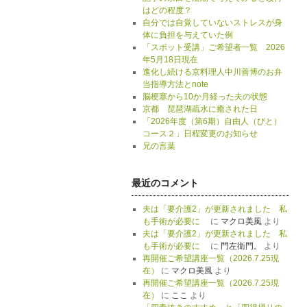
はどの程度？
自分では自覚していないストレスが身
体に負担を与えていた例
「スポット受講」ご希望者一覧 2026
年5月18日現在
進化し続ける京料理人中川善博のお弁
当指導方法とnote
脳梗塞から10か月経った夫の状態
京都 琵琶湖疏水に癒された日
「2026年度（第6期）自由人（びと）
コース２」日程変更のお知らせ
兄の言葉
最近のコメント
夫は「要介護2」が更新されました 私
も手術が必要に
に
マクロ美風
より
夫は「要介護2」が更新されました 私
も手術が必要に
に
門左衛門。
より
再開催ご希望講座一覧（2026.7.25現
在）
に
マクロ美風
より
再開催ご希望講座一覧（2026.7.25現
在）
に
ここ
より