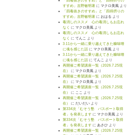
「四毒抜きのすすめ」と「四得摂りの
すすめ」吉野敏明著
に
マクロ美風
より
「四毒抜きのすすめ」と「四得摂りの
すすめ」吉野敏明著
に
おはる
より
毒消しのススメ 心の毒消しもお忘れ
なく
に
マクロ美風
より
毒消しのススメ 心の毒消しもお忘れ
なく
に
てんこ
より
3.11から一緒に乗り越えてきた糠味噌
に魂を感じた話
に
マクロ美風
より
3.11から一緒に乗り越えてきた糠味噌
に魂を感じた話
に
てんこ
より
再開催ご希望講座一覧（2026.7.25現
在）
に
マクロ美風
より
再開催ご希望講座一覧（2026.7.25現
在）
に
マクロ美風
より
再開催ご希望講座一覧（2026.7.25現
在）
に
ここ
より
再開催ご希望講座一覧（2026.7.25現
在）
に
だいだい
より
第334次「むそう塾 パスポート取得
者」を発表します
に
マクロ美風
より
第334次「むそう塾 パスポート取得
者」を発表します
に
あさひ
より
再開催ご希望講座一覧（2026.7.25現