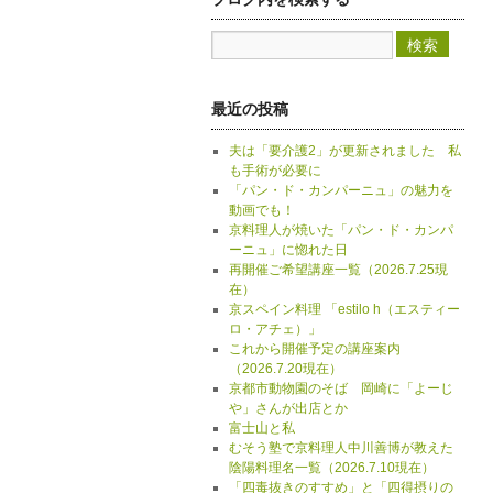
最近の投稿
夫は「要介護2」が更新されました 私
も手術が必要に
「パン・ド・カンパーニュ」の魅力を
動画でも！
京料理人が焼いた「パン・ド・カンパ
ーニュ」に惚れた日
再開催ご希望講座一覧（2026.7.25現
在）
京スペイン料理 「estilo h（エスティー
ロ・アチェ）」
これから開催予定の講座案内
（2026.7.20現在）
京都市動物園のそば 岡崎に「よーじ
や」さんが出店とか
富士山と私
むそう塾で京料理人中川善博が教えた
陰陽料理名一覧（2026.7.10現在）
「四毒抜きのすすめ」と「四得摂りの