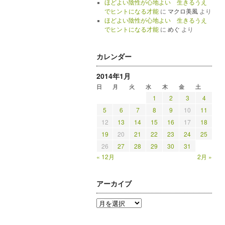
ほどよい陰性が心地よい 生きるうえ
でヒントになる才能
に
マクロ美風
より
ほどよい陰性が心地よい 生きるうえ
でヒントになる才能
に
めぐ
より
カレンダー
2014年1月
日
月
火
水
木
金
土
1
2
3
4
5
6
7
8
9
10
11
12
13
14
15
16
17
18
19
20
21
22
23
24
25
26
27
28
29
30
31
« 12月
2月 »
アーカイブ
ア
ー
カ