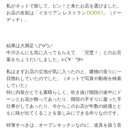
私がネットで探して、ピン！と来たお店を選びました。
お店の名前は「イタリアン レストラン
DODICI
」（ドー
ディチ）。
結果は大満足＼(^o^)／
中川さんにも気に入ってもらえて、「完璧！」とのお言
葉をちょうだいしました。ε-(´∀｀*)ﾎｯ
私はまずお店の立地が気に入ったのと、建物の造りに一
目惚れしていたのでした。（ネットで写真や動画を検索
していた）
特に内装がとても素晴らしく、吹き抜け階段の途中にド
ーンとお花が飾ってあったり、階段の手すりに凝った手
仕事がしてあったり、今からこのお店が年数の経過とと
もに味が出てくることを楽しみにできる作りなのです。
特筆すべきは、オープンキッチンなのに、道具を扱う音