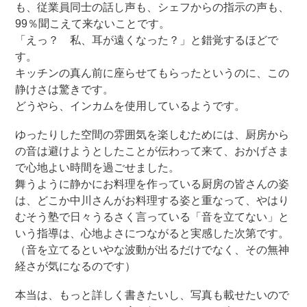
も、従業員同士の話し声も、シェフからの指示の声も、
99％聞こえて来ないことです。
「えっ？ 私、耳が遠くなった？」と錯覚するほどで
す。
キッチンの真ん前に座らせてもらったというのに、この
静けさは驚きです。
どうやら、インカムを使用しているようです。
ゆったりした空間の雰囲気を楽しむためには、厨房から
の音は避けようとしたことが伝わって来て、おかげさま
で心地よい時間を過ごせました。
舞うように静かにお料理を作っている厨房の皆さんの姿
は、どこか中川さんがお料理する姿と重なって、やはり
むそう塾で日々うるさく言っている「音を立てない」と
いう指導は、心地よさにつながると実感した次第です。
（音を立てるといやな波動が出るだけでなく、その無神
経さが気になるのです）
本当は、もっと詳しく書きたいし、写真も載せたいので