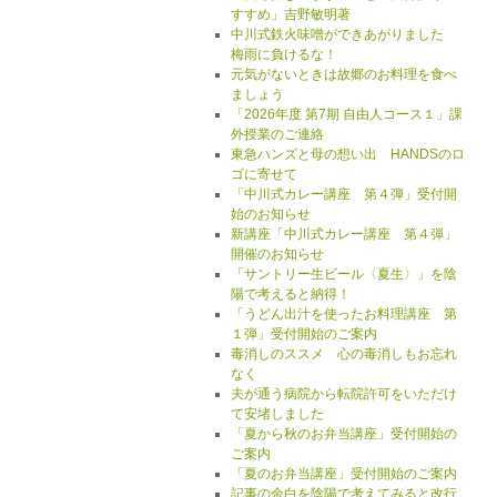
すすめ」吉野敏明著
中川式鉄火味噌ができあがりました
梅雨に負けるな！
元気がないときは故郷のお料理を食べ
ましょう
「2026年度 第7期 自由人コース１」課
外授業のご連絡
東急ハンズと母の想い出 HANDSのロ
ゴに寄せて
「中川式カレー講座 第４弾」受付開
始のお知らせ
新講座「中川式カレー講座 第４弾」
開催のお知らせ
「サントリー生ビール〈夏生〉」を陰
陽で考えると納得！
「うどん出汁を使ったお料理講座 第
１弾」受付開始のご案内
毒消しのススメ 心の毒消しもお忘れ
なく
夫が通う病院から転院許可をいただけ
て安堵しました
「夏から秋のお弁当講座」受付開始の
ご案内
「夏のお弁当講座」受付開始のご案内
記事の余白を陰陽で考えてみると改行