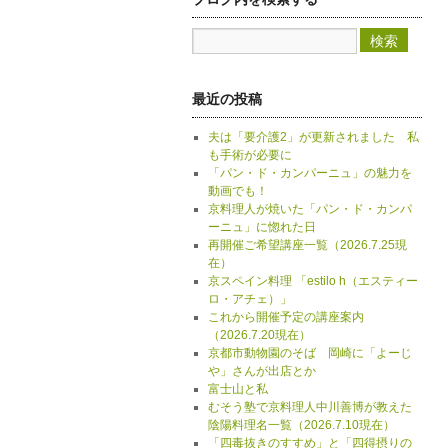
最近の投稿
夫は「要介護2」が更新されました 私
も手術が必要に
「パン・ド・カンパーニュ」の魅力を
動画でも！
京料理人が焼いた「パン・ド・カンパ
ーニュ」に惚れた日
再開催ご希望講座一覧（2026.7.25現
在）
京スペイン料理 「estilo h（エスティー
ロ・アチェ）」
これから開催予定の講座案内
（2026.7.20現在）
京都市動物園のそば 岡崎に「よーじ
や」さんが出店とか
富士山と私
むそう塾で京料理人中川善博が教えた
陰陽料理名一覧（2026.7.10現在）
「四毒抜きのすすめ」と「四得摂りの