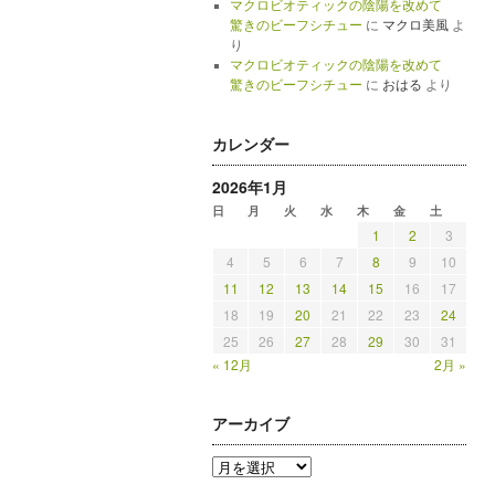
マクロビオティックの陰陽を改めて
驚きのビーフシチュー
に
マクロ美風
よ
り
マクロビオティックの陰陽を改めて
驚きのビーフシチュー
に
おはる
より
カレンダー
2026年1月
日
月
火
水
木
金
土
1
2
3
4
5
6
7
8
9
10
11
12
13
14
15
16
17
18
19
20
21
22
23
24
25
26
27
28
29
30
31
« 12月
2月 »
アーカイブ
ア
ー