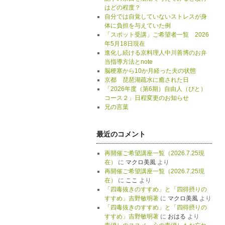
はどの程度？
自分では自覚していないストレスが身
体に負担を与えていた例
「スポット受講」ご希望者一覧 2026
年5月18日現在
進化し続ける京料理人中川善博のお弁
当指導方法とnote
脳梗塞から10か月経った夫の状態
京都 琵琶湖疏水に癒された日
「2026年度（第6期）自由人（びと）
コース２」日程変更のお知らせ
兄の言葉
最近のコメント
再開催ご希望講座一覧（2026.7.25現
在）
に
マクロ美風
より
再開催ご希望講座一覧（2026.7.25現
在）
に
ここ
より
「四毒抜きのすすめ」と「四得摂りの
すすめ」吉野敏明著
に
マクロ美風
より
「四毒抜きのすすめ」と「四得摂りの
すすめ」吉野敏明著
に
おはる
より