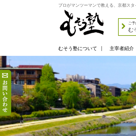
プロがマンツーマンで教える、京都スタ
ご予
む
むそう塾について
主宰者紹介