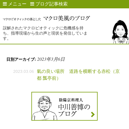
メニュー
ブログ記事検索
誤解されたマクロビオティックに危機感を持
ち、指導現場から生の声と現状を発信していま
す。
2023年3月6日
日別アーカイブ:
氣の良い場所 道路を横断する赤松（京
2023.03.06
都 瓢亭前）