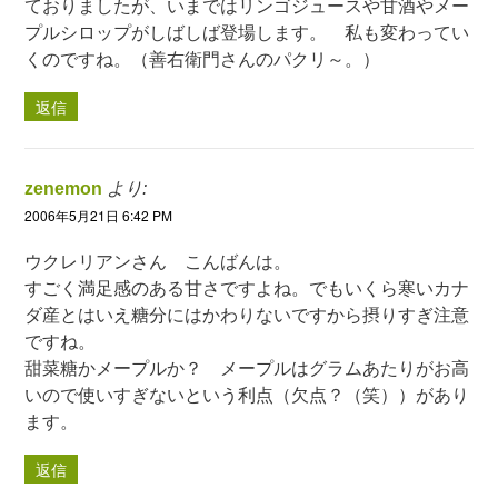
ておりましたが、いまではリンゴジュースや甘酒やメー
プルシロップがしばしば登場します。 私も変わってい
くのですね。（善右衛門さんのパクリ～。）
返信
zenemon
より:
2006年5月21日 6:42 PM
ウクレリアンさん こんばんは。
すごく満足感のある甘さですよね。でもいくら寒いカナ
ダ産とはいえ糖分にはかわりないですから摂りすぎ注意
ですね。
甜菜糖かメープルか？ メープルはグラムあたりがお高
いので使いすぎないという利点（欠点？（笑））があり
ます。
返信