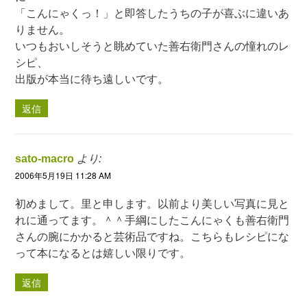
「こんにゃくっ！」と即答したうちの子が喜ぶに違いあ
りません。
いつもおいしそうと眺めていた善右衛門さんの憧れのレ
シピ、
出版が本当に待ち遠しいです。
返信
sato-macro
より:
2006年5月19日 11:28 AM
初めまして。里と申します。以前より美しい写真に見と
れに通ってます。＾＾手綱にしたこんにゃくも善右衛門
さんの腕にかかると芸術品ですね。こちらもレシピにな
って本になるとは嬉しい限りです。
返信