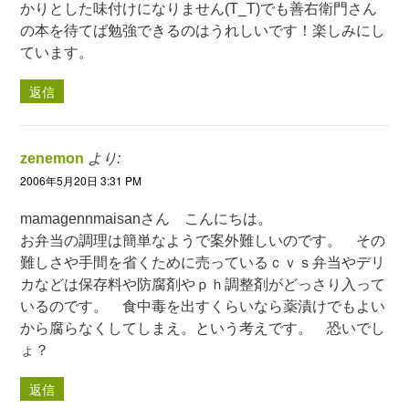
かりとした味付けになりません(T_T)でも善右衛門さん
の本を待てば勉強できるのはうれしいです！楽しみにし
ています。
返信
zenemon
より:
2006年5月20日 3:31 PM
mamagennmaisanさん こんにちは。
お弁当の調理は簡単なようで案外難しいのです。 その
難しさや手間を省くために売っているｃｖｓ弁当やデリ
カなどは保存料や防腐剤やｐｈ調整剤がどっさり入って
いるのです。 食中毒を出すくらいなら薬漬けでもよい
から腐らなくしてしまえ。という考えです。 恐いでし
ょ？
返信